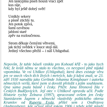
Jen láskyplná píseň houslí vrací zpět
kus ráje,
kdy byl ještě dobrý svět!
Umlkly sekery
a písně ztichly tu.
Jen potok zpívá,
šumí ozvěnou
jabloni staré
zpěv na rozloučenou.
Strom děkuje černými větvemi,
jak tichý svědek v louce stojí dál.
Jediný všechno přežil -- i náš Uhligsthal.
Nepovím, že tahle báseň vznikla pro Kohoutí kříž - to jako bych
řekl, že kvůli němu se stalo to všechno, co nevypoví plně nijaká
vzpomínka. Ve vsi Uhlíkov (Uhligsthal), která dnes existuje věru
jen ve snech všech těch živých i mrtvých, kdo ji kdysi znali, se 23.
září 1930 narodila jako Gerlinde Johanna Königbauer i autorka
německých veršů, které jsem si dovolil přeložit s jejím souhlasem.
Ona sama psala básně i česky. PhDr. Jana Hronová žila v
Českých Budějovicích. Její otec v Uhlíkově opravdu učil. Podle
Historie rychty Želnava (1997), zpracované ovšem jen česky
Stanislavem Jagrem z německé vlastivědy politického okresu
Krumlov od
Ruperta Essla
, přišel sem z Ondřejova
(Andreasberg), kde učíval před rokem 1906 i tehdy ještě mladý