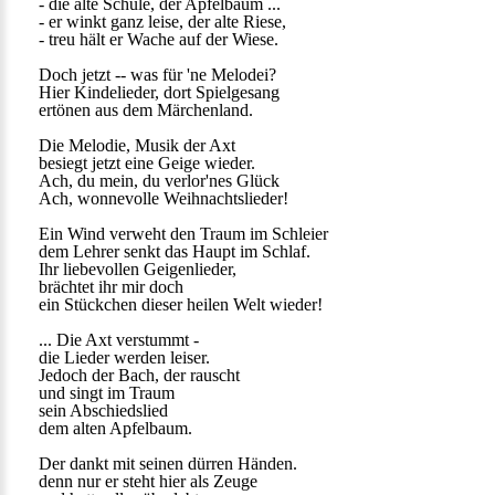
- die alte Schule, der Apfelbaum ...
- er winkt ganz leise, der alte Riese,
- treu hält er Wache auf der Wiese.
Doch jetzt -- was für 'ne Melodei?
Hier Kindelieder, dort Spielgesang
ertönen aus dem Märchenland.
Die Melodie, Musik der Axt
besiegt jetzt eine Geige wieder.
Ach, du mein, du verlor'nes Glück
Ach, wonnevolle Weihnachtslieder!
Ein Wind verweht den Traum im Schleier
dem Lehrer senkt das Haupt im Schlaf.
Ihr liebevollen Geigenlieder,
brächtet ihr mir doch
ein Stückchen dieser heilen Welt wieder!
... Die Axt verstummt -
die Lieder werden leiser.
Jedoch der Bach, der rauscht
und singt im Traum
sein Abschiedslied
dem alten Apfelbaum.
Der dankt mit seinen dürren Händen.
denn nur er steht hier als Zeuge