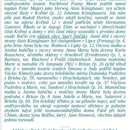
ondřejovském kostele Navštívení Panny Marie pokřtil tamní
kaplan Peter Majer) jako Herwig Alois Königbauer, syn učitele
obecné školy v Květné čp. 12 Johanna Königbauera. Jak nám
píše pan Rudolf Herbst, znalec zdejší končiny, narodil se Janin
otec na adrese Květná 12 v domě patřícím tehdy Hermannu
Gaierovi. Říkalo se tu Aujogl. Dům se nacházel v jihovýchodní
části Květné a domy v této části blízce sousedily s prvními domy
osady Račín (viz
plánek obce Starý Špičák
). Janin děd z otcovy
strany Alois Königbauer byl chalupníkem v Lipce (Freiung) čp. 4,
jeho žena Anna byla roz. Roblová z Lipky čp. 12. Otcova matka a
Janina babíčka z otcovy strany Anna Maria byla dcerou Karla
Rauschera, účetního sklárny v Arnoštově (Ernstbrunn) čp. 1, a
Barbary, roz. Blochové z Prášil (Stubenbach. Janina maminka
Marie se narodila 19. listopadu 1902 v Brloze čp. 26 (ještě téhož
dne ji v tamním kostele svatých Šimona a Judy pokřtil kaplan
Václav Klimeš) jako dcera brložského stárka Dominika Pudivítra
z Brloha čp. 59, narozeného v Hracholuskách, okr. Netolice, jak
psáno v matrice, coby syn tamního kováře na čp. 37 Václava
Pudivítra a Marie, roz. Šandové z Hracholusk čp. 16. Maminčina
matka a Janina babička z matčiny strany Marie byla dcerou
podruha v Brloze čp. 8 Jana Jakeše a Marie, roz. Salzerové z
Brloha čp. 60. Ten brložský hřbitov je na pěkném kopci, zeď toho
ondřejovského na okraji vojenské tankové střelnice je jediným
zbytkem kdysi ještě monumentálnějšího domu Páně při hoře
Chlum, domu Syna Božího, který, Jano Hronová, všechno údajně
jednou rozsoudí.
- - - - -