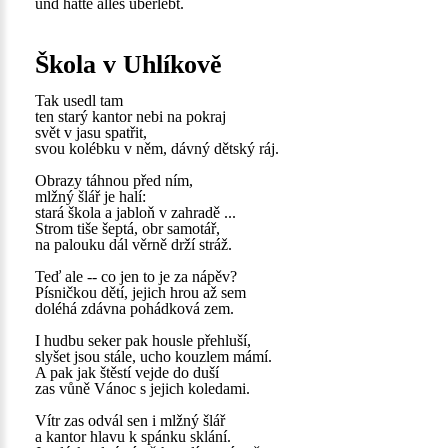
und hatte alles überlebt.
Škola v Uhlíkově
Tak usedl tam
ten starý kantor nebi na pokraj
svět v jasu spatřit,
svou kolébku v něm, dávný dětský ráj.
Obrazy táhnou před ním,
mlžný šlář je halí:
stará škola a jabloň v zahradě ...
Strom tiše šeptá, obr samotář,
na palouku dál věrně drží stráž.
Teď ale -- co jen to je za nápěv?
Písničkou dětí, jejich hrou až sem
doléhá zdávna pohádková zem.
I hudbu seker pak housle přehluší,
slyšet jsou stále, ucho kouzlem mámí.
A pak jak štěstí vejde do duší
zas vůně Vánoc s jejich koledami.
Vítr zas odvál sen i mlžný šlář
a kantor hlavu k spánku sklání.