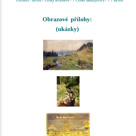
* Uhlíkov / Brloh / Český Krumlov / † České Budějovice / † † Brloh
Obrazové přílohy:
(ukázky)