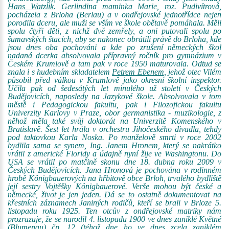
Hans Watzlik
. Gerlindina maminka Marie, roz. Pudivítrová,
pocházela z Brloha (Berlau) a v ondřejovské jednotřídce nejen
porodila dceru, ale muži se vším ve škole obětavě pomáhala. Měli
spolu čtyři děti, z nichž dvě zemřely, a oni putovali spolu po
šumavských štacích, aby se nakonec obrátili právě do Brloha, kde
jsou dnes oba pochováni a kde po zrušení německých škol
nadaná dcerka absolvovala přípravný ročník pro gymnázium v
Českém Krumlově a tam pak v roce 1950 maturovala. Odtud se
znala i s hudebním skladatelem
Petrem Ebenem
, jehož otec Vilém
působil před válkou v Krumlově jako okresní školní inspektor.
Učila pak od šedesátých let minulého už století v Českých
Budějovicích, naposledy na Jazykové škole. Absolvovala v tom
městě i Pedagogickou fakultu, pak i Filozofickou fakultu
Univerzity Karlovy v Praze, obor germanistika - muzikologie, z
něhož měla také svůj doktorát na Univerzitě Komenského v
Bratislavě. Šest let hrála v orchestru Jihočeského divadla, tehdy
pod taktovkou Karla Noska. Po manželově smrti v roce 2002
bydlila sama se synem, Ing. Janem Hronem, který se nakrátko
vrátil z americké Floridy a údajně nyní žije ve Washingtonu. Do
USA se vrátil po matčině skonu dne 18. dubna roku 2009 v
Českých Budějovicích. Jana Hronová je pochována v rodinném
hrobě Königbauerových na hřbitově obce Brloh, trvalého bydliště
její sestry Vojtěšky Königbauerové. Verše mohou být české a
německé, život je jen jeden. Dá se to ostatně dokumentovat na
křestních záznamech Janiných rodičů, kteří se brali v Brloze 5.
listopadu roku 1925. Ten otcův z ondřejovské matriky nám
prozrazuje, že se narodil 4. listopadu 1900 ve dnes zaniklé Květné
(Blumenau) čp. 12 (téhož dne ho ve dnes zcela zaniklém