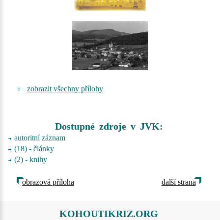
zobrazit všechny přílohy
Dostupné zdroje v JVK:
autoritní záznam
(18) - články
(2) - knihy
obrazová příloha
další strana
KOHOUTIKRIZ.ORG