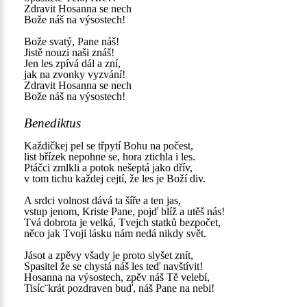
Zdravit Hosanna se nech
Bože náš na výsostech!
Bože svatý, Pane náš!
Jistě nouzi naši znáš!
Jen les zpívá dál a zní,
jak na zvonky vyzvání!
Zdravit Hosanna se nech
Bože náš na výsostech!
Benediktus
Každičkej pel se třpytí Bohu na počest,
list břízek nepohne se, hora ztichla i les.
Ptáčci zmlkli a potok nešeptá jako dřív,
v tom tichu každej cejtí, že les je Boží div.
A srdci volnost dává ta šíře a ten jas,
vstup jenom, Kriste Pane, pojď blíž a utěš nás!
Tvá dobrota je velká, Tvejch statků bezpočet,
něco jak Tvoji lásku nám nedá nikdy svět.
Jásot a zpěvy všady je proto slyšet znít,
Spasitel že se chystá náš les teď navštívit!
Hosanna na výsostech, zpěv náš Tě velebí,
Tisíc¨krát pozdraven buď, náš Pane na nebi!