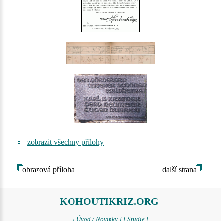
zobrazit všechny přílohy
obrazová příloha
další strana
KOHOUTIKRIZ.ORG
[ Úvod / Novinky ]
[ Studie ]