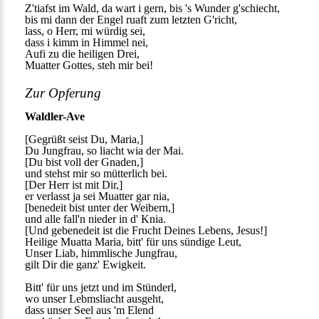
Z'tiafst im Wald, da wart i gern, bis 's Wunder g'schiecht,
bis mi dann der Engel ruaft zum letzten G'richt,
lass, o Herr, mi würdig sei,
dass i kimm in Himmel nei,
Aufi zu die heiligen Drei,
Muatter Gottes, steh mir bei!
Zur Opferung
Waldler-Ave
[Gegrüßt seist Du, Maria,]
Du Jungfrau, so liacht wia der Mai.
[Du bist voll der Gnaden,]
und stehst mir so mütterlich bei.
[Der Herr ist mit Dir,]
er verlasst ja sei Muatter gar nia,
[benedeit bist unter der Weibern,]
und alle fall'n nieder in d' Knia.
[Und gebenedeit ist die Frucht Deines Lebens, Jesus!]
Heilige Muatta Maria, bitt' für uns sündige Leut,
Unser Liab, himmlische Jungfrau,
gilt Dir die ganz' Ewigkeit.
Bitt' für uns jetzt und im Stünderl,
wo unser Lebmsliacht ausgeht,
dass unser Seel aus 'm Elend