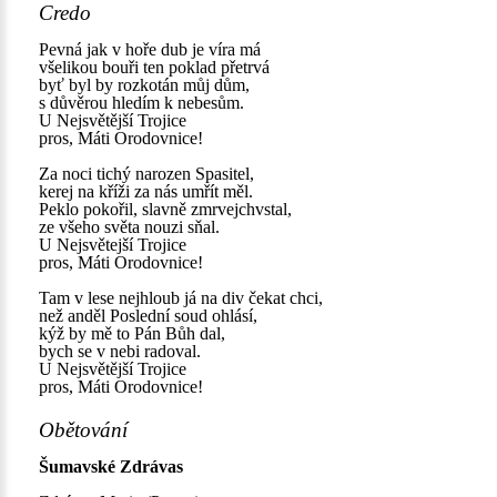
Credo
Pevná jak v hoře dub je víra má
všelikou bouři ten poklad přetrvá
byť byl by rozkotán můj dům,
s důvěrou hledím k nebesům.
U Nejsvětější Trojice
pros, Máti Orodovnice!
Za noci tichý narozen Spasitel,
kerej na kříži za nás umřít měl.
Peklo pokořil, slavně zmrvejchvstal,
ze všeho světa nouzi sňal.
U Nejsvětejší Trojice
pros, Máti Orodovnice!
Tam v lese nejhloub já na div čekat chci,
než anděl Poslední soud ohlásí,
kýž by mě to Pán Bůh dal,
bych se v nebi radoval.
U Nejsvětější Trojice
pros, Máti Orodovnice!
Obětování
Šumavské Zdrávas