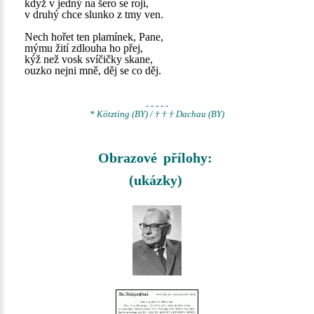
když v jedný na šero se rojí,
v druhý chce slunko z tmy ven.
Nech hořet ten plamínek, Pane,
mýmu žití zdlouha ho přej,
kýž než vosk svíčičky skane,
ouzko nejni mně, děj se co děj.
- - - - -
* Kötzting (BY) / † † † Dachau (BY)
Obrazové přílohy:
(ukázky)