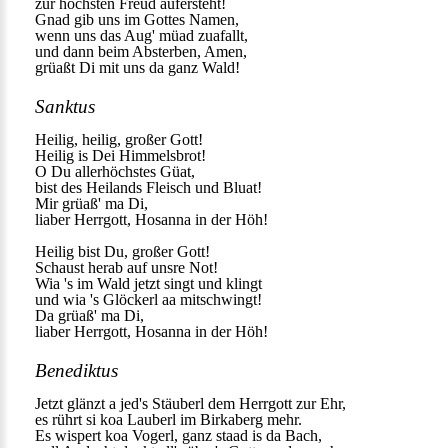
zur höchsten Freud aufersteht!
Gnad gib uns im Gottes Namen,
wenn uns das Aug' müad zuafallt,
und dann beim Absterben, Amen,
grüaßt Di mit uns da ganz Wald!
Sanktus
Heilig, heilig, großer Gott!
Heilig is Dei Himmelsbrot!
O Du allerhöchstes Güat,
bist des Heilands Fleisch und Bluat!
Mir grüaß' ma Di,
liaber Herrgott, Hosanna in der Höh!
Heilig bist Du, großer Gott!
Schaust herab auf unsre Not!
Wia 's im Wald jetzt singt und klingt
und wia 's Glöckerl aa mitschwingt!
Da grüaß' ma Di,
liaber Herrgott, Hosanna in der Höh!
Benediktus
Jetzt glänzt a jed's Stäuberl dem Herrgott zur Ehr,
es rührt si koa Lauberl im Birkaberg mehr.
Es wispert koa Vogerl, ganz staad is da Bach,