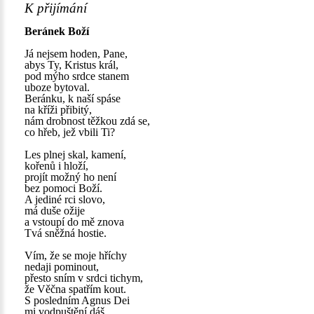
K přijímání
Beránek Boží
Já nejsem hoden, Pane,
abys Ty, Kristus král,
pod mýho srdce stanem
uboze bytoval.
Beránku, k naší spáse
na kříži přibitý,
nám drobnost těžkou zdá se,
co hřeb, jež vbili Ti?
Les plnej skal, kamení,
kořenů i hloží,
projít možný ho není
bez pomoci Boží.
A jediné rci slovo,
má duše ožije
a vstoupí do mě znova
Tvá sněžná hostie.
Vím, že se moje hříchy
nedaji pominout,
přesto sním v srdci tichym,
že Věčna spatřím kout.
S posledním Agnus Dei
mi vodpuštění dáš,