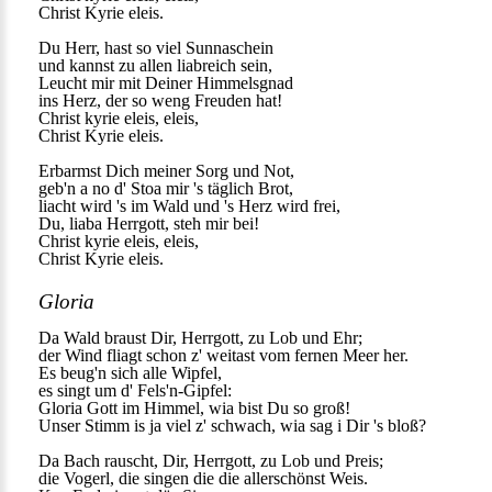
Christ Kyrie eleis.
Du Herr, hast so viel Sunnaschein
und kannst zu allen liabreich sein,
Leucht mir mit Deiner Himmelsgnad
ins Herz, der so weng Freuden hat!
Christ kyrie eleis, eleis,
Christ Kyrie eleis.
Erbarmst Dich meiner Sorg und Not,
geb'n a no d' Stoa mir 's täglich Brot,
liacht wird 's im Wald und 's Herz wird frei,
Du, liaba Herrgott, steh mir bei!
Christ kyrie eleis, eleis,
Christ Kyrie eleis.
Gloria
Da Wald braust Dir, Herrgott, zu Lob und Ehr;
der Wind fliagt schon z' weitast vom fernen Meer her.
Es beug'n sich alle Wipfel,
es singt um d' Fels'n-Gipfel:
Gloria Gott im Himmel, wia bist Du so groß!
Unser Stimm is ja viel z' schwach, wia sag i Dir 's bloß?
Da Bach rauscht, Dir, Herrgott, zu Lob und Preis;
die Vogerl, die singen die die allerschönst Weis.