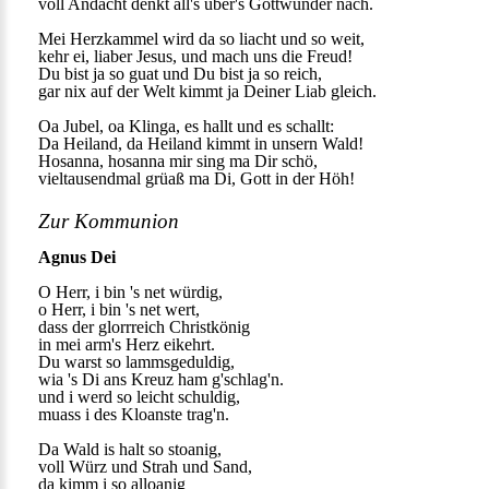
voll Andacht denkt all's über's Gottwunder nach.
Mei Herzkammel wird da so liacht und so weit,
kehr ei, liaber Jesus, und mach uns die Freud!
Du bist ja so guat und Du bist ja so reich,
gar nix auf der Welt kimmt ja Deiner Liab gleich.
Oa Jubel, oa Klinga, es hallt und es schallt:
Da Heiland, da Heiland kimmt in unsern Wald!
Hosanna, hosanna mir sing ma Dir schö,
vieltausendmal grüaß ma Di, Gott in der Höh!
Zur Kommunion
Agnus Dei
O Herr, i bin 's net würdig,
o Herr, i bin 's net wert,
dass der glorrreich Christkönig
in mei arm's Herz eikehrt.
Du warst so lammsgeduldig,
wia 's Di ans Kreuz ham g'schlag'n.
und i werd so leicht schuldig,
muass i des Kloanste trag'n.
Da Wald is halt so stoanig,
voll Würz und Strah und Sand,
da kimm i so alloanig