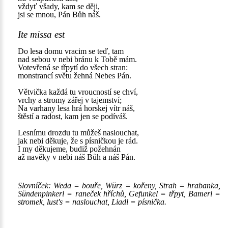
vždyť všady, kam se ději,
jsi se mnou, Pán Bůh náš.
Ite missa est
Do lesa domu vracim se teď, tam
nad sebou v nebi bránu k Tobě mám.
Votevřená se třpytí do všech stran:
monstrancí světu žehná Nebes Pán.
Větvička každá tu vroucností se chví,
vrchy a stromy zářej v tajemství;
Na varhany lesa hrá horskej vítr náš,
štěstí a radost, kam jen se podíváš.
Lesnímu drozdu tu můžeš naslouchat,
jak nebi děkuje, že s písničkou je rád.
I my děkujeme, budiž požehnán
až navěky v nebi náš Bůh a náš Pán.
Slovníček: Weda = bouře, Würz = kořeny, Strah = hrabanka,
Sündenpinkerl = raneček hříchů, Gefunkel = třpyt, Bamerl =
stromek, lust's = naslouchat, Liadl = písnička.