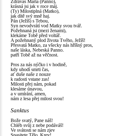
Zdrávas Maria (Panno),
krásná jsi jak v roce máj.
(Ty) Milostiplná (Matko),
jak dítě svý mně haj.
Pán (Ježíš) s Tebou,
Syn nevodvrátí vod Matky svou tvář.
Požehnaná jsi (mezi ženami),
klekáme Tobě před voltář.
A požehnaný plod života Tvého, Ježíš!
Přesvatá Matko, za všecky nás hříšný pros,
naše láska, Nebeská Panno.
patří Tobě až na věčnost.
Pros za nás nýčko i v hodině,
kdy uhodí smrti čas,
ať duše naše z nouze
k radosti vstane zas!
Milosti přej nám, pokad
klesáme únavou,
a v umírání, amen,
nám z lesa přej milost svou!
Sanktus
Bože svatý, Pane náš!
Chléb svůj z nebe podáváš!
Ve svátosti se nám zjev
Spasitete Tělo, Krev!