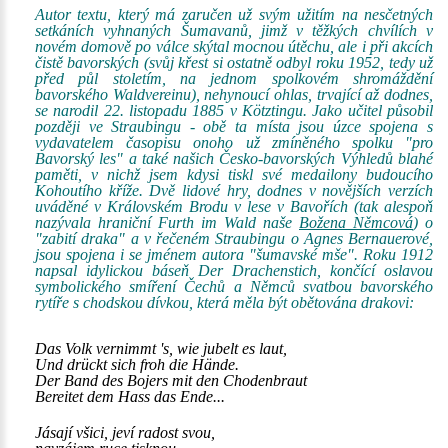
Autor textu, který má zaručen už svým užitím na nesčetných
setkáních vyhnaných Šumavanů, jimž v těžkých chvílích v
novém domově po válce skýtal mocnou útěchu, ale i při akcích
čistě bavorských (svůj křest si ostatně odbyl roku 1952, tedy už
před půl stoletím, na jednom spolkovém shromáždění
bavorského Waldvereinu), nehynoucí ohlas, trvající až dodnes,
se narodil 22. listopadu 1885 v Kötztingu. Jako učitel působil
později ve Straubingu - obě ta místa jsou úzce spojena s
vydavatelem časopisu onoho už zmíněného spolku "pro
Bavorský les" a také našich Česko-bavorských Výhledů blahé
paměti, v nichž jsem kdysi tiskl své medailony budoucího
Kohoutího kříže. Dvě lidové hry, dodnes v novějších verzích
uváděné v Královském Brodu v lese v Bavořích (tak alespoň
nazývala hraniční Furth im Wald naše
Božena Němcová
) o
"zabití draka" a v řečeném Straubingu o Agnes Bernauerové,
jsou spojena i se jménem autora "šumavské mše". Roku 1912
napsal idylickou báseň Der Drachenstich, končící oslavou
symbolického smíření Čechů a Němců svatbou bavorského
rytíře s chodskou dívkou, která měla být obětována drakovi:
Das Volk vernimmt 's, wie jubelt es laut,
Und drückt sich froh die Hände.
Der Band des Bojers mit den Chodenbraut
Bereitet dem Hass das Ende...
Jásají všici, jeví radost svou,