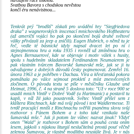
navzájem ruce tisknou.
Svatbou Bavora s chodskou nevěstou
končí éru nenávistnou...
Tenkrát prý "brodští" získali pro uvádění hry "Siegfriedova
draka" z wagnerovských inscenací mnichovského Hoftheateru
(až američtí vojáci ho pak po skončení bojů druhé světové
války přivázali za jeep a zničili). Eugen Hubrich, o němž tu je
řeč, vedle té básnické idyly napsal dvacet let po ní i
stejnojmennou hru a roku 1935 i rovněž už zmíněnou hru o
Agnes Bernauerové, kde se objevuje i motiv válek s husity,
spolu s hudebním skladatelem Ferdinandem Neumaierem je
pak vlastním tvůrcem Bavorské šumavské mše, jak se ji tu
odvažujeme z dobrých důvodů česky pojmenovat. Zemřel 16.
února 1963 a je pohřben v Dachau. Víra a křesťanská pokora
pomáhala po válce sejmout prokletí z míst znesvěcených
zločinem. O původu textu se píše v měsíčníku Glaube und
Heimat, 1996, č. 4 na straně 5 doslova toto: "Už v roce 900 se
usadil mnich Vintíř v Dobré Vodě (u Hartmanic) a postavil tu
kapli, v níž žil jako poustevník. Světec Vintíř přišel sem z
kláštera Rinchnach, kde má svůj původ i text Waldlermesse. Ti
tvrdě pracující mniši z Rinchnachu svěřili psanému slovu svůj
rozhovor s Pánem Bohem a z toho také vznikala naše
šumavská mše." Jak ji potom lze vůbec nazvat jinak? Vždyť
onen "Wald" je rozhovor s Bohem sám a pouhá cesta oním
lesem, jakkoli s nijakou liturgií neslučitelná prostá pouť věčně
zelenou Šumavou, je vlastně modlitba neustále živá. Je v nás