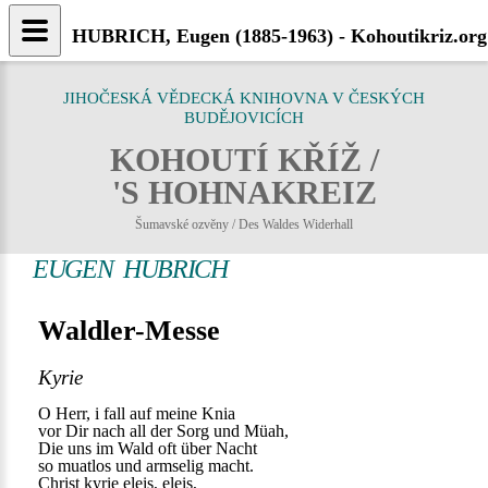
HUBRICH, Eugen (1885-1963) - Kohoutikriz.org
JIHOČESKÁ VĚDECKÁ KNIHOVNA V ČESKÝCH
BUDĚJOVICÍCH
KOHOUTÍ KŘÍŽ /
'S HOHNAKREIZ
Šumavské ozvěny / Des Waldes Widerhall
EUGEN HUBRICH
Waldler-Messe
Kyrie
O Herr, i fall auf meine Knia
vor Dir nach all der Sorg und Müah,
Die uns im Wald oft über Nacht
so muatlos und armselig macht.
Christ kyrie eleis, eleis,