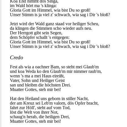
Koa End nimmt dös Singa,
im Wald hört ma 's klinga:
Gloria Gott im Himmel, wia bist Du so groß!
Unser Stimm is ja viel z' schwach, wia sag i Dir 's bloß?
Jetzt wird der Wald ganz staad vor heiliger Scheu,
da klingen die Stimmen scho wieder aufs neu.
Der Herrgott gibt sein Segen,
dem Schöpfer schallt 's entgegen:
Gloria Gott im Himmel, wia bist Du so groß!
Unser Stimm is ja viel z' schwach, wia sag i Dir 's bloß?
Credo
Fest als wia a oachner Bam, so steht mei Glaub'm
und koa Weda ko den Glaub'm mir nimmer raub'm,
wenn 's ma a mei Haus eireißt,
Vater, Sohn und Heiliger Geist
san und bleibm die höchsten Drei.
Muatter Gottes, steh mir bei!
Hat den Heiland uns geborn in stiller Nacht,
der am Kreuz sei Leb'm valorn, dös Opfer bracht,
fahrt zur Höll', steht auf vom Tod,
löst die Welt von ihrer Not,
schaug'n herab, die heiligen Drei,
Muatter Gottes, steh mir bei!