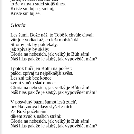
to že v mym srdci stojíš dnes.
Kriste smiluj se, smiluj,
Kriste smiluj se.
Gloria
Les šumí, Bože náš, to Tobě k chvále chval;
vítr jde vodtad až, co leží mořská dál.
Stromy jak by poklekaly,
jak zpívaly by skály:
Gloria na nebesích, jak velký je Bůh sám!
Náš hlas pak že je slabý, jak vypovědět mám?
I potok hučí jen Bohu na počest;
ptáčci zpívaj tu nejpěknější zvěst.
Les zní tak bez konce,
zvoní v něm slaďounce:
Gloria na nebesích, jak velký je Bůh sám!
Náš hlas pak že je slabý, jak vypovědět mám?
V posvátný bázni šumot lesů ztich',
brzičko znova hlasy slyšet z nich.
Za Boží požehnání
díkem zvuč z našich strání:
Gloria na nebesích, jak velký je Bůh sám!
Náš hlas pak že je slabý, jak vypovědět mám?