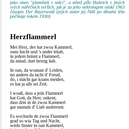
jako onen "plamínek v srdci", o němž píše Hubrich v jiných
svých nářečních verších, jak je za jeho nekrologem otiskl 1963
časopis Der Bayerwald (jejich autor jej řídil po dlouhá léta
počínaje rokem 1930):
Herzflammerl
Mei Herz, des hat zwoa Kammerl,
oans liacht und 's ander trüab,
in jedem brinnt a Flammerl,
da müad, durt herzig liab.
In oan, da woanan d' Leiden,
im andern da lacht d' Freud,
do, i mächt gar koans meiden,
es hat ja alls sei Zeit.
I woaß, dass a jeds Flammerl
hat Gott, da Herr, onkent,
dass drin in de zwoa Kammerl
gar niamals d' Liab ausbrennt.
Es wechseln de zwoa Flammerl
grad so wia Tag und Nacht,
wirds finster in oan Kammerl,