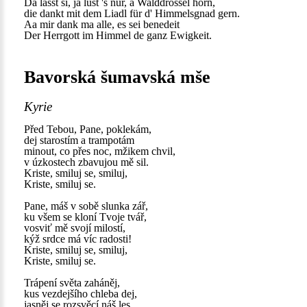
Da lasst si, ja lust 's nur, a Walddrossel hörn,
die dankt mit dem Liadl für d' Himmelsgnad gern.
Aa mir dank ma alle, es sei benedeit
Der Herrgott im Himmel de ganz Ewigkeit.
Bavorská šumavská mše
Kyrie
Před Tebou, Pane, poklekám,
dej starostím a trampotám
minout, co přes noc, mžikem chvil,
v úzkostech zbavujou mě sil.
Kriste, smiluj se, smiluj,
Kriste, smiluj se.
Pane, máš v sobě slunka zář,
ku všem se kloní Tvoje tvář,
vosviť mě svojí milostí,
kýž srdce má víc radosti!
Kriste, smiluj se, smiluj,
Kriste, smiluj se.
Trápení světa zaháněj,
kus vezdejšího chleba dej,
jasněj se rozsvěcí náš les,