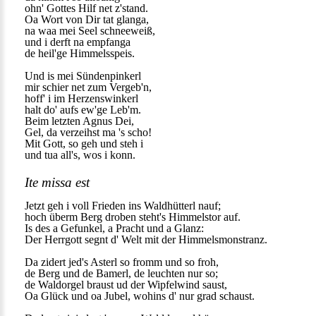
ohn' Gottes Hilf net z'stand.
Oa Wort von Dir tat glanga,
na waa mei Seel schneeweiß,
und i derft na empfanga
de heil'ge Himmelsspeis.
Und is mei Sündenpinkerl
mir schier net zum Vergeb'n,
hoff' i im Herzenswinkerl
halt do' aufs ew'ge Leb'm.
Beim letzten Agnus Dei,
Gel, da verzeihst ma 's scho!
Mit Gott, so geh und steh i
und tua all's, wos i konn.
Ite missa est
Jetzt geh i voll Frieden ins Waldhütterl nauf;
hoch überm Berg droben steht's Himmelstor auf.
Is des a Gefunkel, a Pracht und a Glanz:
Der Herrgott segnt d' Welt mit der Himmelsmonstranz.
Da zidert jed's Asterl so fromm und so froh,
de Berg und de Bamerl, de leuchten nur so;
de Waldorgel braust ud der Wipfelwind saust,
Oa Glück und oa Jubel, wohins d' nur grad schaust.