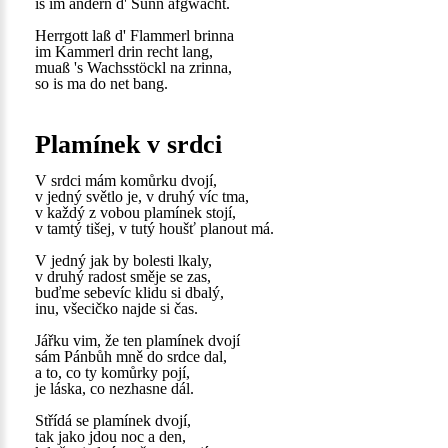
is im andern d' Sunn afgwacht.
Herrgott laß d' Flammerl brinna
im Kammerl drin recht lang,
muaß 's Wachsstöckl na zrinna,
so is ma do net bang.
Plamínek v srdci
V srdci mám komůrku dvojí,
v jedný světlo je, v druhý víc tma,
v každý z vobou plamínek stojí,
v tamtý tišej, v tutý houšť planout má.
V jedný jak by bolesti lkaly,
v druhý radost směje se zas,
buďme sebevíc klidu si dbalý,
inu, všecičko najde si čas.
Jářku vim, že ten plamínek dvojí
sám Pánbůh mně do srdce dal,
a to, co ty komůrky pojí,
je láska, co nezhasne dál.
Střídá se plamínek dvojí,
tak jako jdou noc a den,