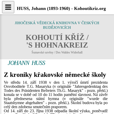
HUSS, Johann (1893-1960) - Kohoutikriz.org
JIHOČESKÁ VĚDECKÁ KNIHOVNA V ČESKÝCH
BUDĚJOVICÍCH
KOHOUTÍ KŘÍŽ /
'S HOHNAKREIZ
Šumavské ozvěny / Des Waldes Widerhall
JOHANN HUSS
Z kroniky křakovské německé školy
Ve středu 14. září 1938 v den 1. výročí úmrtí prezidenta
Osvoboditele T.G. Masaryka (v originále "Jahresgedenktag des
Todes des Präsidenten Befreiers Th.G. Masaryk" - pozn. překl.)
konala se v době od 10 do 11 hodin pamětní slavnost. Ná závěr
byla přednesena státní hymna (v originále "wurde die
Staatshymne abgehalten" - pozn. překl.). Školní budova byla po
celý den zdobena smutečním praporem.
Od 14. září do 23. října 1938 odpadla školní výuka, poněvadž