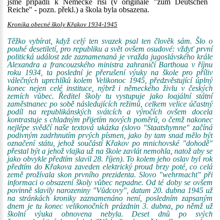
jsme připadli k Německé říši (v originále "zum Deutschen
Reiche" - pozn. překl.) a škola byla obsazena.
Kronika obecné školy Křakov 1934-1945
Těžko vybírat, když celý ten svazek psal ten člověk sám. Šlo o
pouhé desetiletí, pro republiku a svět ovšem osudové: vždyť první
politická událost zde zaznamenaná je vražda jugoslávského krále
Alexandra a francouzského ministra zahraničí Barthoua v říjnu
roku 1934, ta poslední je přerušení výuky na škole pro příliv
válečných uprchlíků kolem Velikonoc 1945, předzvěstující úplný
konec nejen celé instituce, nýbrž i německého živlu v českých
zemích vůbec. Ředitel školy tu vystupuje jako loajální státní
zaměstnanec po sobě následujících režimů, celkem velice účastný
podíl na republikánských svátcích a výročích ovšem docela
kontrastuje s chladným přijetím nových poměrů, o čemž nakonec
nejlépe svědčí naše textová ukázka (slovo "Staatshymne" začíná
podivným zadrhnutím prvých písmen, jako by tam snad mělo být
označení státu, jehož součástí Křakov po mnichovské "dohodě"
přestal být a jehož vlajka už na škole zavlát nemohla, natož aby se
jako obvykle předtím slavil 28. říjen). To kolem jeho oslav byl rok
předtím do Křakova zaveden elektrický proud brzy poté, co celá
země prožívala skon prvního prezidenta. Slovo "wehrmacht" při
informaci o obsazení školy vůbec nepadne. Od té doby se ovšem
povinně slavily narozeniny "Vůdcovy", datum 20. dubna 1945 už
na stránkách kroniky zaznamenáno není, posledním zapsaným
dnem je tu konec velikonočních prázdnin 3. dubna, po němž už
školní výuka obnovena nebyla. Deset dnů po svých