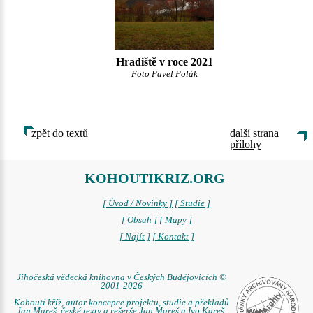
Hradiště v roce 2021
Foto Pavel Polák
zpět do textů
další strana
přílohy
KOHOUTIKRIZ.ORG
[ Úvod / Novinky ]
[ Studie ]
[ Obsah ]
[ Mapy ]
[ Najít ]
[ Kontakt ]
Jihočeská vědecká knihovna v Českých Budějovicích ©
2001-2026
Kohoutí kříž, autor koncepce projektu, studie a překladů
Jan Mareš, české texty a rešerše Jan Mareš a Ivo Kareš,