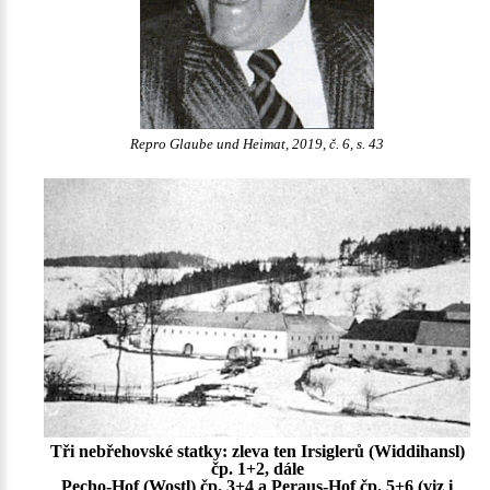
Repro Glaube und Heimat, 2019, č. 6, s. 43
Tři nebřehovské statky: zleva ten Irsiglerů (Widdihansl)
čp. 1+2, dále
Pecho-Hof (Wostl) čp. 3+4 a Peraus-Hof čp. 5+6 (viz i