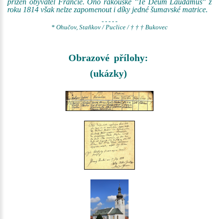
přízeň obyvatel Francie. Ono rakouské "Te Deum Laudamus" z
roku 1814 však nelze zapomenout i díky jedné šumavské matrice.
- - - - -
* Ohučov, Staňkov / Puclice / † † † Bukovec
Obrazové přílohy:
(ukázky)