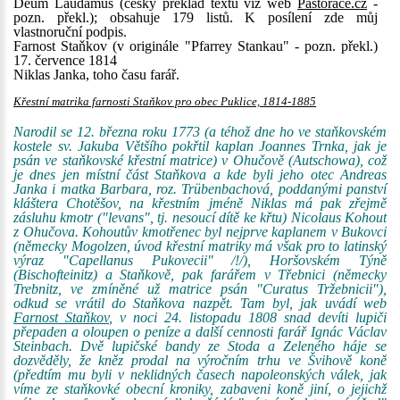
Deum Laudamus (český překlad textu viz web
Pastorace.cz
-
pozn. překl.); obsahuje 179 listů. K posílení zde můj
vlastnoruční podpis.
Farnost Staňkov (v originále "Pfarrey Stankau" - pozn. překl.)
17. července 1814
Niklas Janka, toho času farář.
Křestní matrika farnosti Staňkov pro obec Puklice, 1814-1885
Narodil se 12. března roku 1773 (a téhož dne ho ve staňkovském
kostele sv. Jakuba Většího pokřtil kaplan Joannes Trnka, jak je
psán ve staňkovské křestní matrice) v Ohučově (Autschowa), což
je dnes jen místní část Staňkova a kde byli jeho otec Andreas
Janka i matka Barbara, roz. Trübenbachová, poddanými panství
kláštera Chotěšov, na křestním jméně Niklas má pak zřejmě
zásluhu kmotr ("levans", tj. nesoucí dítě ke křtu) Nicolaus Kohout
z Ohučova. Kohoutův kmotřenec byl nejprve kaplanem v Bukovci
(německy Mogolzen, úvod křestní matriky má však pro to latinský
výraz "Capellanus Pukovecii" /!/), Horšovském Týně
(Bischofteinitz) a Staňkově, pak farářem v Třebnici (německy
Trebnitz, ve zmíněné už matrice psán "Curatus Tržebnicii"),
odkud se vrátil do Staňkova nazpět. Tam byl, jak uvádí web
Farnost Staňkov
, v noci 24. listopadu 1808 snad devíti lupiči
přepaden a oloupen o peníze a další cennosti farář Ignác Václav
Steinbach. Dvě lupičské bandy ze Stoda a Zeleného háje se
dozvěděly, že kněz prodal na výročním trhu ve Švihově koně
(předtím mu byli v neklidných časech napoleonských válek, jak
víme ze staňkovké obecní kroniky, zabaveni koně jiní, o jejichž