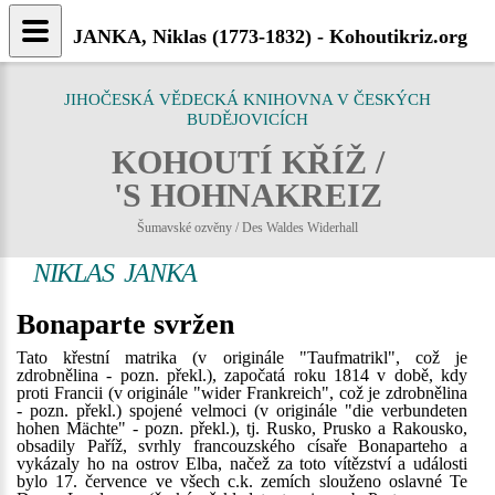
JANKA, Niklas (1773-1832) - Kohoutikriz.org
JIHOČESKÁ VĚDECKÁ KNIHOVNA V ČESKÝCH
BUDĚJOVICÍCH
KOHOUTÍ KŘÍŽ /
'S HOHNAKREIZ
Šumavské ozvěny / Des Waldes Widerhall
NIKLAS JANKA
Bonaparte svržen
Tato křestní matrika (v originále "Taufmatrikl", což je
zdrobnělina - pozn. překl.), započatá roku 1814 v době, kdy
proti Francii (v originále "wider Frankreich", což je zdrobnělina
- pozn. překl.) spojené velmoci (v originále "die verbundeten
hohen Mächte" - pozn. překl.), tj. Rusko, Prusko a Rakousko,
obsadily Paříž, svrhly francouzského císaře Bonaparteho a
vykázaly ho na ostrov Elba, načež za toto vítězství a události
bylo 17. července ve všech c.k. zemích slouženo oslavné Te