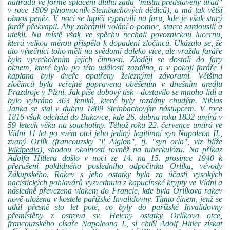
náhradu ve formě splacení dluhu žádá "místní představený úřad"
v roce 1809 plnomocník Steinbachových dědiců), a má tak větší
obnos peněz. V noci se lupiči vypravili na faru, kde je však starý
farář překvapil. Aby zabránili volání o pomoc, starce zardousili a
utekli. Na místě však ve spěchu nechali povoznickou lucernu,
která velkou měrou přispěla k dopadení zločinců. Ukázalo se, že
tito výtečníci toho měli na svědomí daleko více, ale vražda faráře
byla vyvrcholením jejich činnosti. Zloději se dostali do fary
oknem, které bylo po této události zazděno, a v pokoji faráře i
kaplana byly dveře opatřeny železnými závorami. Většina
zločinců byla veřejně popravena oběšením v dnešním areálu
Prazdroje v Plzni. Jak píše dobový tisk - dostavilo se mnoho lidí a
bylo vybráno 363 feniků, které byly rozdány chudým. Niklas
Janka se stal v dubnu 1809 Steinbachovým nástupcem. V roce
1816 však odchází do Bukovce, kde 26. dubna roku 1832 umírá v
59 letech věku na souchotiny. Téhož roku 22. července umírá ve
Vídni 11 let po svém otci jeho jediný legitimní syn Napoleon II.,
zvaný Orlík (francouzsky "l' Aiglon", tj. "syn orla", viz blíže
Wikipedia
), shodou okolností rovněž na tuberkulózu. Na příkaz
Adolfa Hitlera došlo v noci ze 14. na 15. prosince 1940 k
přerušení poklidného posledního odpočinku Orlíka, vévody
Zákupského. Rakev s jeho ostatky byla za účasti vysokých
nacistických pohlavárů vyzvednuta z kapucínské krypty ve Vídni a
následně převezena vlakem do Francie, kde byla Orlíkova rakev
nově uložena v kostele pařížské Invalidovny. Tímto činem, jenž se
udál přesně sto let poté, co byly do pařížské Invalidovny
přemístěny z ostrova sv. Heleny ostatky Orlíkova otce,
francouzského císaře Napoleona I., si chtěl Adolf Hitler získat