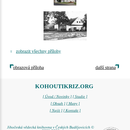
zobrazit všechny přílohy
obrazová příloha
další strana
KOHOUTIKRIZ.ORG
[ Úvod / Novinky ]
[ Studie ]
[ Obsah ]
[ Mapy ]
[ Najít ]
[ Kontakt ]
Jihočeská vědecká knihovna v Českých Budějovicích ©