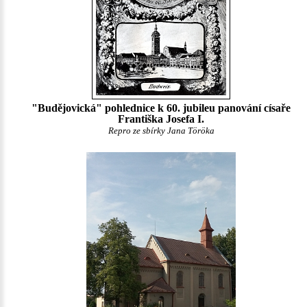
"Budějovická" pohlednice k 60. jubileu panování císaře
Františka Josefa I.
Repro ze sbírky Jana Töröka