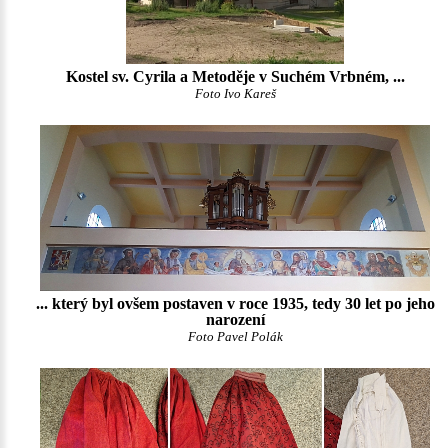
Kostel sv. Cyrila a Metoděje v Suchém Vrbném, ...
Foto Ivo Kareš
... který byl ovšem postaven v roce 1935, tedy 30 let po jeho
narození
Foto Pavel Polák