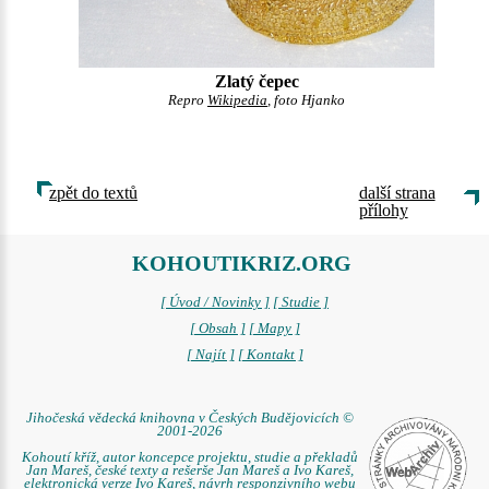
Zlatý čepec
Repro
Wikipedia
, foto Hjanko
zpět do textů
další strana
přílohy
KOHOUTIKRIZ.ORG
[ Úvod / Novinky ]
[ Studie ]
[ Obsah ]
[ Mapy ]
[ Najít ]
[ Kontakt ]
Jihočeská vědecká knihovna v Českých Budějovicích ©
2001-2026
Kohoutí kříž, autor koncepce projektu, studie a překladů
Jan Mareš, české texty a rešerše Jan Mareš a Ivo Kareš,
elektronická verze Ivo Kareš, návrh responzivního webu