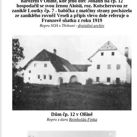
narození v Olšině, kde jeho otec Johann na čp. 12
hospodařil se svou ženou Aloisií, roz. Kotscherovou ze
zaniklé Loutky čp. 7 - babička z matčiny strany pocházela
ze zaniklého rovněž Veselí a přípis vlevo dole referuje o
Franzově sňatku z roku 1919
Repro SOA v Třeboni -
digitální archiv
Dům čp. 12 v Olšině
Repro z daru
Reinholda Finka