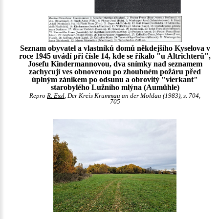
Seznam obyvatel a vlastníků domů někdejšího Kyselova v
roce 1945 uvádí při čísle 14, kde se říkalo "u Altrichterů",
Josefu Kindermannovou, dva snímky nad seznamem
zachycují ves obnovenou po zhoubném požáru před
úplným zánikem po odsunu a obrovitý "vierkant"
starobylého Lužního mlýna (Aumühle)
Repro
R. Essl
, Der Kreis Krummau an der Moldau (1983), s. 704,
705