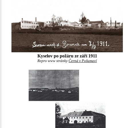
Kyselov po požáru ze září 1911
Repro www stránky
Černá v Pošumaví