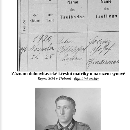
Záznam dolnovltavické křestní matriky o narození synově
Repro SOA v Třeboni -
digitální archiv