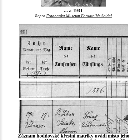
... a 1931
Repro
Fotobanka Museum Fotoateliér Seidel
Záznam hodňovské křestní matriky uvádí místo jeho