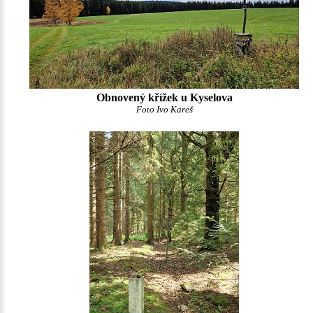
Obnovený křížek u Kyselova
Foto Ivo Kareš