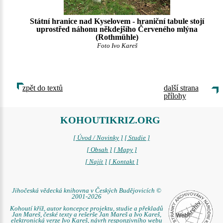
Státní hranice nad Kyselovem - hraniční tabule stojí
uprostřed náhonu někdejšího Červeného mlýna
(Rothmühle)
Foto Ivo Kareš
zpět do textů
další strana
přílohy
KOHOUTIKRIZ.ORG
[ Úvod / Novinky ]
[ Studie ]
[ Obsah ]
[ Mapy ]
[ Najít ]
[ Kontakt ]
Jihočeská vědecká knihovna v Českých Budějovicích ©
2001-2026
Kohoutí kříž, autor koncepce projektu, studie a překladů
Jan Mareš, české texty a rešerše Jan Mareš a Ivo Kareš,
elektronická verze Ivo Kareš, návrh responzivního webu