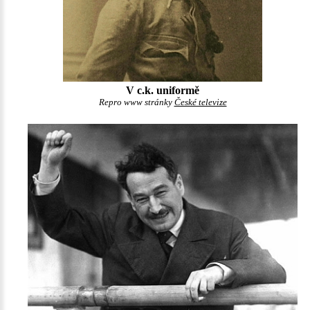
V c.k. uniformě
Repro www stránky
České televize