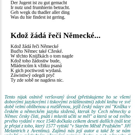
Der Jugent ist zu gut gemacht
Ir nutz und frumhierin betracht.
Geh wegk du thadler aller ding
Was du hie findest ist gering.
Kdož žádá řeči Německé...
Kdož žádá řeči Německé
Buďto Němec také Cžeské.
W těchto Knijžkách o tom nagde
Kdož toho žádostiw bude,
Mládencům k vžitku psaná
K gich poctiwosti wydaná.
Záwistiwý odegdi pryč
Ty zde sobě ne nagdess nic.
Tento nijak oslnivě veršovaný úvod (přetiskujeme ho se všemi
dobovými jazykovými i tiskovými zvláštnostmi) zdobí knihu ve své
době velmi oblíbenou a rozšířenou, jejíž český název zní "Knížka v
českém a německém jazyku složená, kterak by Čech německy a
Němec česky čísti, psáti i mluviti učiti se měl" a která se od svého
prvého vydání v roce 1540 dočkala celkem deseti dalších (náš text
je přejat z toho, který 1577 vytiskl "v Starém Městě Pražském" Jiří
Melantrich z Aventinu). Zajímá nás její autor a také že se nám