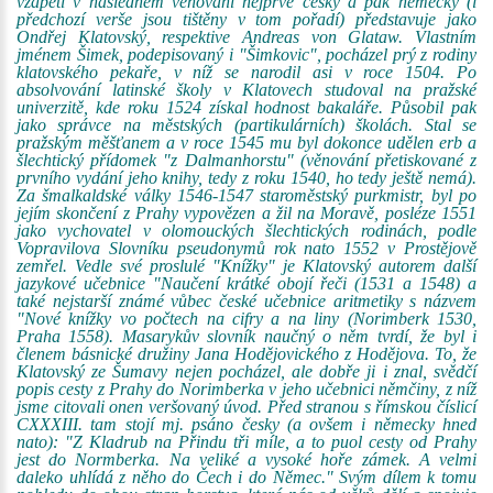
vzápětí v následném věnování nejprve česky a pak německy (i
předchozí verše jsou tištěny v tom pořadí) představuje jako
Ondřej Klatovský, respektive Andreas von Glataw. Vlastním
jménem Šimek, podepisovaný i "Šimkovic", pocházel prý z rodiny
klatovského pekaře, v níž se narodil asi v roce 1504. Po
absolvování latinské školy v Klatovech studoval na pražské
univerzitě, kde roku 1524 získal hodnost bakaláře. Působil pak
jako správce na městských (partikulárních) školách. Stal se
pražským měšťanem a v roce 1545 mu byl dokonce udělen erb a
šlechtický přídomek "z Dalmanhorstu" (věnování přetiskované z
prvního vydání jeho knihy, tedy z roku 1540, ho tedy ještě nemá).
Za šmalkaldské války 1546-1547 staroměstský purkmistr, byl po
jejím skončení z Prahy vypovězen a žil na Moravě, posléze 1551
jako vychovatel v olomouckých šlechtických rodinách, podle
Vopravilova Slovníku pseudonymů rok nato 1552 v Prostějově
zemřel. Vedle své proslulé "Knížky" je Klatovský autorem další
jazykové učebnice "Naučení krátké obojí řeči (1531 a 1548) a
také nejstarší známé vůbec české učebnice aritmetiky s názvem
"Nové knížky vo počtech na cifry a na liny (Norimberk 1530,
Praha 1558). Masarykův slovník naučný o něm tvrdí, že byl i
členem básnické družiny Jana Hodějovického z Hodějova. To, že
Klatovský ze Šumavy nejen pocházel, ale dobře ji i znal, svědčí
popis cesty z Prahy do Norimberka v jeho učebnici němčiny, z níž
jsme citovali onen veršovaný úvod. Před stranou s římskou číslicí
CXXXIII. tam stojí mj. psáno česky (a ovšem i německy hned
nato): "Z Kladrub na Přindu tři míle, a to puol cesty od Prahy
jest do Normberka. Na veliké a vysoké hoře zámek. A velmi
daleko uhlídá z něho do Čech i do Němec." Svým dílem k tomu