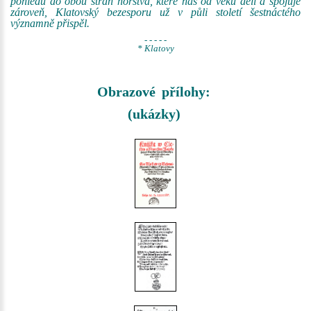
pohledu do obou stran horstva, které nás od věků dělí a spojuje
zároveň, Klatovský bezesporu už v půli století šestnáctého
významně přispěl.
- - - - -
* Klatovy
Obrazové přílohy:
(ukázky)