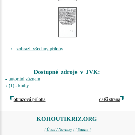
zobrazit všechny přílohy
Dostupné zdroje v JVK:
autoritní záznam
(1) - knihy
obrazová příloha
další strana
KOHOUTIKRIZ.ORG
[ Úvod / Novinky ]
[ Studie ]