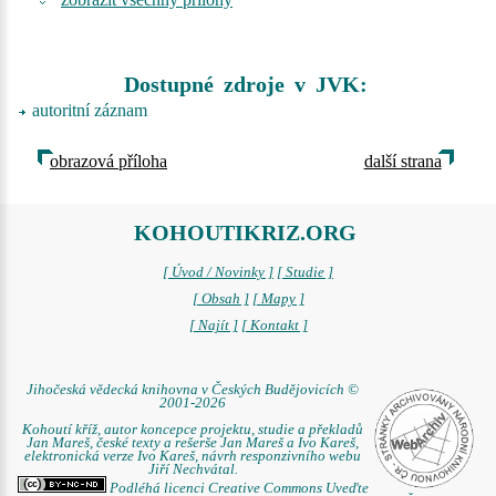
Dostupné zdroje v JVK:
autoritní záznam
obrazová příloha
další strana
KOHOUTIKRIZ.ORG
[ Úvod / Novinky ]
[ Studie ]
[ Obsah ]
[ Mapy ]
[ Najít ]
[ Kontakt ]
Jihočeská vědecká knihovna v Českých Budějovicích ©
2001-2026
Kohoutí kříž, autor koncepce projektu, studie a překladů
Jan Mareš, české texty a rešerše Jan Mareš a Ivo Kareš,
elektronická verze Ivo Kareš, návrh responzivního webu
Jiří Nechvátal.
Podléhá licenci Creative Commons Uveďte