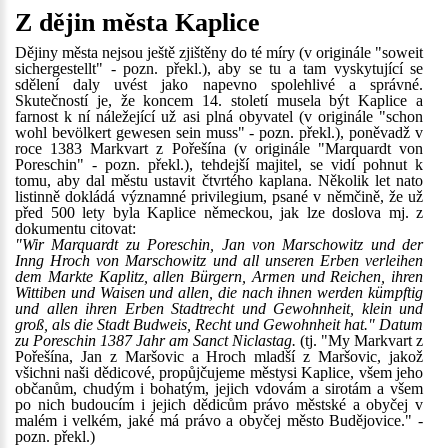
Z dějin města Kaplice
Dějiny města nejsou ještě zjištěny do té míry (v originále "soweit
sichergestellt" - pozn. překl.), aby se tu a tam vyskytující se
sdělení daly uvést jako napevno spolehlivé a správné.
Skutečností je, že koncem 14. století musela být Kaplice a
farnost k ní náležející už asi plná obyvatel (v originále "schon
wohl bevölkert gewesen sein muss" - pozn. překl.), poněvadž v
roce 1383 Markvart z Pořešína (v originále "Marquardt von
Poreschin" - pozn. překl.), tehdejší majitel, se vidí pohnut k
tomu, aby dal městu ustavit čtvrtého kaplana. Několik let nato
listinně dokládá významné privilegium, psané v němčině, že už
před 500 lety byla Kaplice německou, jak lze doslova mj. z
dokumentu citovat:
"Wir Marquardt zu Poreschin, Jan von Marschowitz und der
Inng Hroch von Marschowitz und all unseren Erben verleihen
dem Markte Kaplitz, allen Bürgern, Armen und Reichen, ihren
Wittiben und Waisen und allen, die nach ihnen werden kümpftig
und allen ihren Erben Stadtrecht und Gewohnheit, klein und
groß, als die Stadt Budweis, Recht und Gewohnheit hat." Datum
zu Poreschin 1387 Jahr am Sanct Niclastag.
(tj. "My Markvart z
Pořešína, Jan z Maršovic a Hroch mladší z Maršovic, jakož
všichni naši dědicové, propůjčujeme městysi Kaplice, všem jeho
občanům, chudým i bohatým, jejich vdovám a sirotám a všem
po nich budoucím i jejich dědicům právo městské a obyčej v
malém i velkém, jaké má právo a obyčej město Budějovice." -
pozn. překl.)