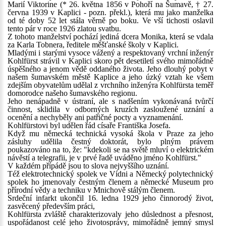
Marií Viktorine (* 26. května 1856 v Pohoří na Šumavě, † 27.
června 1939 v Kaplici - pozn. překl.), která mu jako manželka
od té doby 52 let stála věrně po boku. Ve vší tichosti oslavil
tento pár v roce 1926 zlatou svatbu.
Z tohoto manželství pochází jediná dcera Monika, která se vdala
za Karla Tobnera, ředitele měšťanské školy v Kaplici.
Mladými i starými vysoce vážený a respektovaný vrchní inženýr
Kohlfürst strávil v Kaplici skoro pět desetiletí svého mimořádně
úspěšného a jenom vědě oddaného života. Jeho dlouhý pobyt v
našem šumavském městě Kaplice a jeho úzký vztah ke všem
zdejším obyvatelům udělal z vrchního inženýra Kohlfürsta teměř
domorodce našeho šumavského regionu.
Jeho nenápadně v ústraní, ale s nadšením vykonávaná tvůrčí
činnost, sklidila v odborných kruzích zasloužené uznání a
ocenění a nechyběly ani patřičné pocty a vyznamenání.
Kohlfürstovi byl udělen řád císaře Františka Josefa.
Když mu německá technická vysoká škola v Praze za jeho
zásluhy udělila čestný doktorát, bylo plným právem
poukazováno na to, že: "kdekoli se na světě mluví o elektrickém
návěstí a telegrafii, je v prvé řadě uváděno jméno Kohlfürst."
V každém přípádě jsou to slova nejvyššího uznání.
Též elektrotechnický spolek ve Vídni a Německý polytechnický
spolek ho jmenovaly čestným členem a německé Museum pro
přírodní vědy a techniku v Mnichově stálým členem.
Srdeční infarkt ukončil 16. ledna 1929 jeho činnorodý život,
zasvěcený především práci,
Kohlfürsta zvláště charakterizovaly jeho důslednost a přesnost,
uspořádanost celé jeho životosprávy, mimořádně jemný smysl