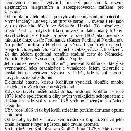
neúnavnou činností vytvořil, přispěly podstatně k rozvoji
elektrických telegrafních a zabezpečovacích zařízení pro
železnice.
Odborníkům v této oblasti poskytovaly cenný studijní materiál.
Vrchní inženýr Ludwig Kohlfürst se narodil 1. května 1840 jako
syn uznávaného lékaře ve Štýrském Hradci. Zde absolvoval
střední školu a polytechnickou univerzitu. Jako mladý inženýr
stavěl železnice v Rusku a přešel v roce 1862 jako úředník k
rakouské dráze císaře Ferdinanda (Kaiser Ferdinand Nordbahn).
Na podnět profesora Hughese se věnoval studiu elektrických,
telegrafních, signálních, kontrolních a zabezpečovacích zařízení.
Za tím účelem podnikal rozsáhlé studijní cesty do Německa,
Francie, Belgie, Švýcarska, Itálie a Anglie.
Jeho zaměstnavatel "Nordbahn" jmenoval Kohlfürsta, který se
vyznamenal jako organizátor a vynálezce, šéfem telegrafie a
poslal ho na světovou výstavu v Paříži, kde získal spoustu
nových poznatků a dojmů.
Elektrická baterie, kterou Kohlfürst vynalezl, sloužila mnoho
desítek let u všech francouzských drah.
Když se stavěla buštěhradská dráha, přestoupil Kohlfürst v roce
1870 k této společnosti a díky svým vynikajícím schopnostem a
službám se zde stal v roce 1878 vrchním inženýrem a šéfem
telegrafie.
Už v roce 1886 však byl kvůli srdečním potížím donucen opustit
tento post.
Od té doby bydlel v šumavském městečku Kaplici. Zde žil jeho
tchán lesmistr Finger a působil jako civilní geometr.
Vrchní inženýr Kohlfürst se oženil 7. října 1876 s jeho dcerou