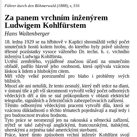
Führer durch den Böhmerwald (1888), s, 316
Za panem vrchním inženýrem
Ludwigem Kohlfürstem
Hans Waltenberger
18. ledna 1929 se na hřbitově v Kaplici shromáždil velký počet
smutečních hostů kolem hrobu, do kterého byly právě uloženy
tělesné pozůstatky vysoce váženého Dr. techn. h. c. vrchního
inženýra Ludwiga Kohlfürsta.
Uctění zemřelého, vyjádřené značnou účastí na smutečním
obřadě, patřilo hlavně jeho osobnosti, která oplývala vzácnou
láskou k lidem a hlubokým citem.
Měl vždy velké porozumění pro blaho i problémy svých
bližních.
Mnozí ale ani netušili, že tento zesnulý, který měl srdce na dlani,
v ústraní tiše a při vší skromnosti vytvořil velký počet odborných
vědeckých děl a tím se stal průkopníkem v oblasti elektrické
telegrafie, signálních a železničních zabezpečovacích zařízení.
Těmito odbornými vědeckými pracemi vytvořil díla, která se
vzácnou důkladností o těchto tématech pojednávají a mají tedy i
pro budoucnost trvalou hodnotu.
Tyto práce se neomezují jen na rakouská a německá zařízení,
nýbrž se také zabývají anglickými, francouzskými, italskými,
uherskými a zejména také americkými stavbami.
Práce, které tímto způsobem vrchní inženýr Kohlfürst svojí