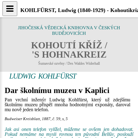
KOHLFÜRST, Ludwig (1840-1929) - Kohoutikriz
JIHOČESKÁ VĚDECKÁ KNIHOVNA V ČESKÝCH
BUDĚJOVICÍCH
KOHOUTÍ KŘÍŽ /
'S HOHNAKREIZ
Šumavské ozvěny / Des Waldes Widerhall
LUDWIG KOHLFÜRST
Dar školnímu muzeu v Kaplici
Pan vrchní inženýr Ludwig Kohlfürst, který už zdejšímu
školnímu muzeu přispěl mnoha hodnotnými exponáty, daroval
mu nově jeden telefon.
Budweiser Kreisblatt, 1887, č. 59, s, 5
Jak asi onen telefon vylížel, můžeme se ovšem jen dohadovat.
Pokud nemáme na mysli rovnou ten původní Bellův, poslouží