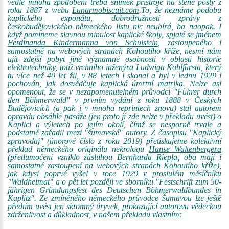
vedle mnoha zpodobení třeba snímek přístroje na stěně pošty z
roku 1887 z webu
Lunarmobiscuit.com
.To, že neznáme podobu
kaplického exponátu, dobrodružnosti zprávy z
českobudějovického německého listu nic neubírá, ba naopak. I
když pomineme slavnou minulost kaplické školy, spjaté se jménem
Ferdinanda Kindermanna von Schulstein
, zastoupeného i
samostatně na webových stranách Kohoutího kříže, nesmí nám
ujít zdejší pobyt jiné významné osobnosti v oblasti historie
elektrotechniky, totiž vrchního inženýra Ludwiga Kohlfürsta, který
tu více než 40 let žil, v 88 letech i skonal a byl v lednu 1929 i
pochován, jak dosvědčuje kaplická úmrtní matrika. Nelze asi
opomenout, že se v nezapomenutelném průvodci "Führer durch
den Böhmerwald" v prvním vydání z roku 1888 v Českých
Budějovicích (a pak i v mnoha reprintech znovu) stal autorem
opravdu obsáhlé pasáže (jen proto ji zde nelze v překladu uvést) o
Kaplici a výletech po jejím okolí, čímž se nesporně trvale a
podstatně zařadil mezi "šumavské" autory. Z časopisu "Kaplický
zpravodaj" (únorové číslo z roku 2019) přetiskujeme kolektivní
překlad německého originálu nekrologu
Hanse Waltenbergera
(přetlumočení vzniklo zásluhou
Bernharda Riepla
, oba mají i
samostatné zastoupení na webových stranách Kohoutího kříže),
jak kdysi poprvé vyšel v roce 1929 v proslulém měsíčníku
"Waldheimat" a o pět let později ve sborníku "Festschrift zum 50-
jährigen Gründungsfest des Deutschen Böhmerwaldbundes in
Kaplitz". Ze zmíněného německého průvodce Šumavou lze ještě
předtím uvést jen skromný úryvek, prokazující autorovu vědeckou
zdrženlivost a důkladnost, v našem překladu vlastním: