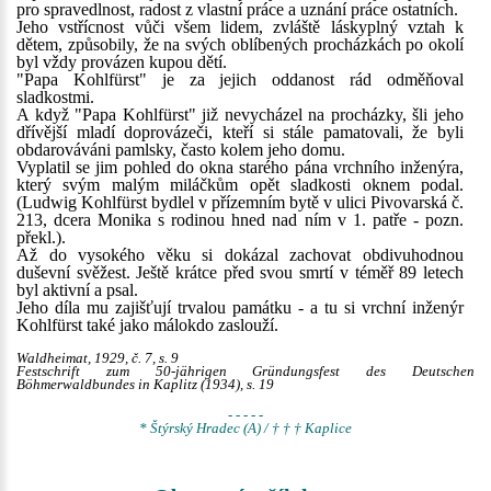
pro spravedlnost, radost z vlastní práce a uznání práce ostatních.
Jeho vstřícnost vůči všem lidem, zvláště láskyplný vztah k
dětem, způsobily, že na svých oblíbených procházkách po okolí
byl vždy provázen kupou dětí.
"Papa Kohlfürst" je za jejich oddanost rád odměňoval
sladkostmi.
A když "Papa Kohlfürst" již nevycházel na procházky, šli jeho
dřívější mladí doprovázeči, kteří si stále pamatovali, že byli
obdarováváni pamlsky, často kolem jeho domu.
Vyplatil se jim pohled do okna starého pána vrchního inženýra,
který svým malým miláčkům opět sladkosti oknem podal.
(Ludwig Kohlfürst bydlel v přízemním bytě v ulici Pivovarská č.
213, dcera Monika s rodinou hned nad ním v 1. patře - pozn.
překl.).
Až do vysokého věku si dokázal zachovat obdivuhodnou
duševní svěžest. Ještě krátce před svou smrtí v téměř 89 letech
byl aktivní a psal.
Jeho díla mu zajišťují trvalou památku - a tu si vrchní inženýr
Kohlfürst také jako málokdo zaslouží.
Waldheimat, 1929, č. 7, s. 9
Festschrift zum 50-jährigen Gründungsfest des Deutschen
Böhmerwaldbundes in Kaplitz (1934), s. 19
- - - - -
* Štýrský Hradec (A) / † † † Kaplice