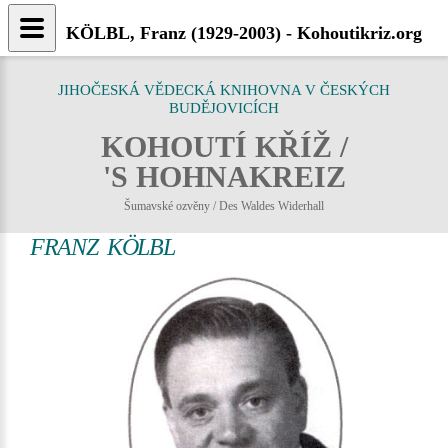
KÖLBL, Franz (1929-2003) - Kohoutikriz.org
JIHOČESKÁ VĚDECKÁ KNIHOVNA V ČESKÝCH
BUDĚJOVICÍCH
KOHOUTÍ KŘÍŽ /
'S HOHNAKREIZ
Šumavské ozvěny / Des Waldes Widerhall
FRANZ KÖLBL