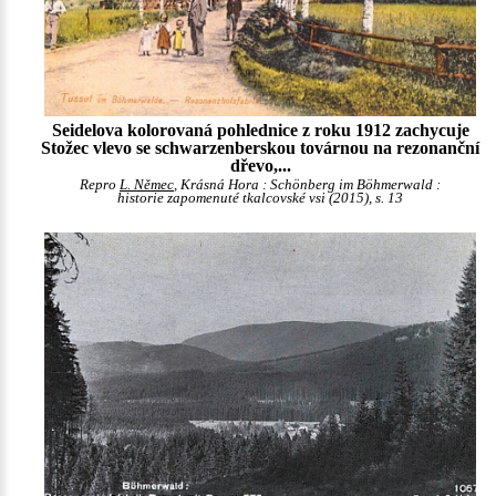
Seidelova kolorovaná pohlednice z roku 1912 zachycuje
Stožec vlevo se schwarzenberskou továrnou na rezonanční
dřevo,...
Repro
L. Němec
, Krásná Hora : Schönberg im Böhmerwald :
historie zapomenuté tkalcovské vsi (2015), s. 13