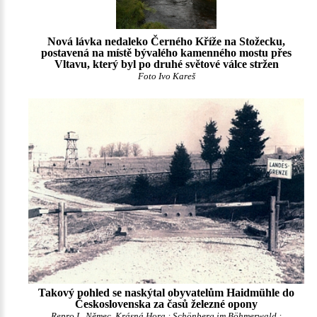
Nová lávka nedaleko Černého Kříže na Stožecku,
postavená na místě bývalého kamenného mostu přes
Vltavu, který byl po druhé světové válce stržen
Foto Ivo Kareš
Takový pohled se naskýtal obyvatelům Haidmühle do
Československa za časů železné opony
Repro L. Němec, Krásná Hora : Schönberg im Böhmerwald :