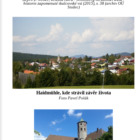
historie zapomenuté tkalcovské vsi (2015), s. 38 (archiv OÚ
Stožec)
Haidmühle, kde strávil závěr života
Foto Pavel Polák