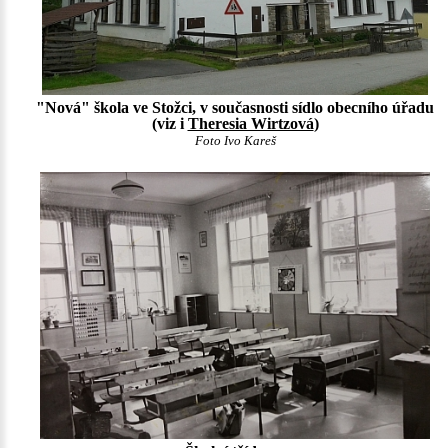
"Nová" škola ve Stožci, v současnosti sídlo obecního úřadu
(viz i
Theresia Wirtzová
)
Foto Ivo Kareš