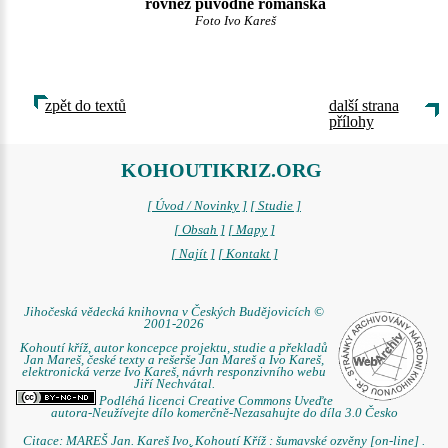
rovněž původně románská
Foto Ivo Kareš
zpět do textů
další strana
přílohy
KOHOUTIKRIZ.ORG
[ Úvod / Novinky ]
[ Studie ]
[ Obsah ]
[ Mapy ]
[ Najít ]
[ Kontakt ]
Jihočeská vědecká knihovna v Českých Budějovicích ©
2001-2026
Kohoutí kříž, autor koncepce projektu, studie a překladů
Jan Mareš, české texty a rešerše Jan Mareš a Ivo Kareš,
elektronická verze Ivo Kareš, návrh responzivního webu
Jiří Nechvátal.
Podléhá licenci Creative Commons Uveďte
autora-Neužívejte dílo komerčně-Nezasahujte do díla 3.0 Česko
Citace: MAREŠ Jan. Kareš Ivo. Kohoutí Kříž : šumavské ozvěny [on-line] .