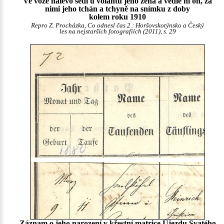
Ve voze nalevo sedí u volantu jeho žena a vedle ní on, za
nimi jeho tchán a tchyně na snímku z doby
kolem roku 1910
Repro Z. Procházka, Co odnesl čas 2 : Horšovskotýnsko a Český
les na nejstarších fotografiích (2011), s. 29
Záznam o jeho narození v křestní matrice Újezdu Svatého