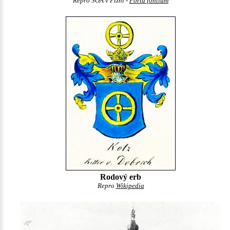
Repro SOA v Plzni -
Porta fontium
Rodový erb
Repro
Wikipedia