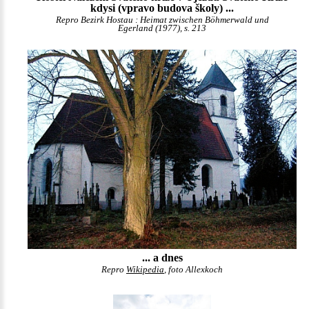
kdysi (vpravo budova školy) ...
Repro Bezirk Hostau : Heimat zwischen Böhmerwald und
Egerland (1977), s. 213
... a dnes
Repro
Wikipedia
, foto Allexkoch