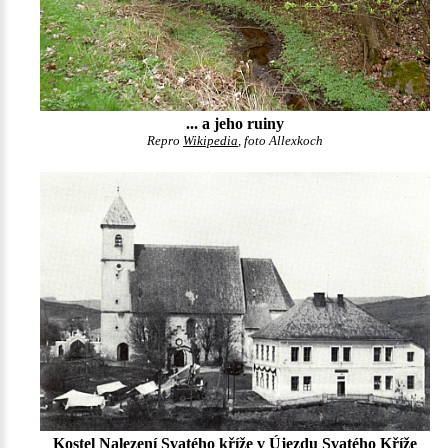
... a jeho ruiny
Repro
Wikipedia
, foto Allexkoch
Kostel Nalezení Svatého kříže v Újezdu Svatého Kříže