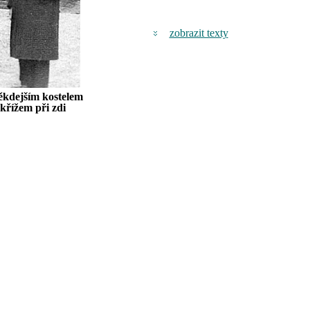
zobrazit texty
někdejším kostelem
křížem při zdi