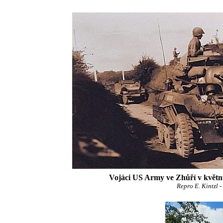
Vojáci US Army ve Zhůří v květnu
Repro E. Kintzl -