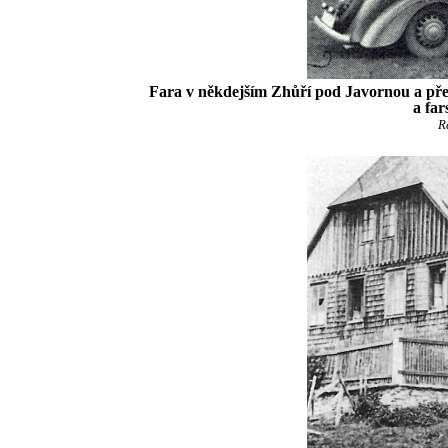
Fara v někdejším Zhůří pod Javornou a před 
a fa
R