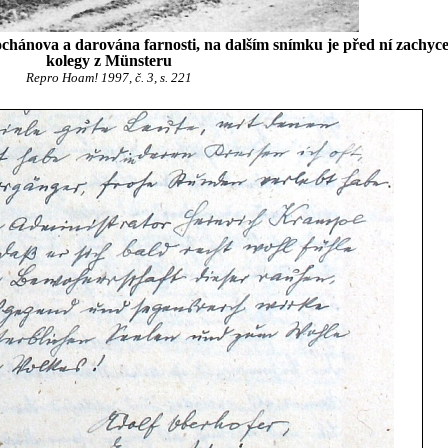
chánova a darována farnosti, na dalším snímku je před ní zachyce
kolegy z Münsteru
Repro Hoam! 1997, č. 3, s. 221