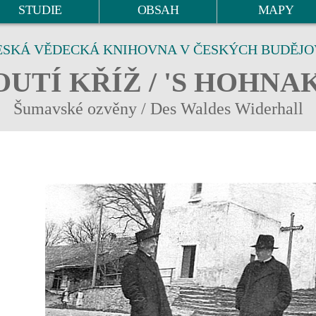
STUDIE
OBSAH
MAPY
ESKÁ VĚDECKÁ KNIHOVNA V ČESKÝCH BUDĚJO
UTÍ KŘÍŽ / 'S HOHNA
Šumavské ozvěny / Des Waldes Widerhall