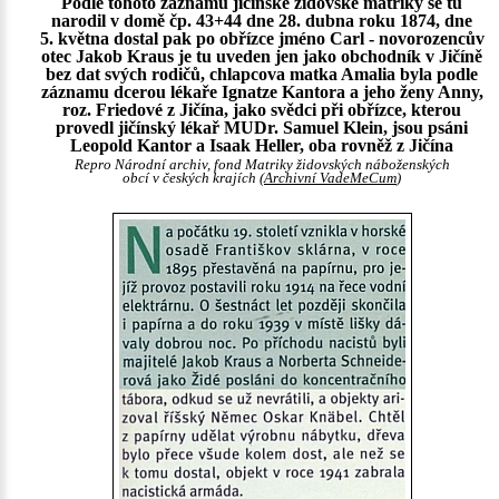
Podle tohoto záznamu jičínské židovské matriky se tu
narodil v domě čp. 43+44 dne 28. dubna roku 1874, dne
5. května dostal pak po obřízce jméno Carl - novorozencův
otec Jakob Kraus je tu uveden jen jako obchodník v Jičíně
bez dat svých rodičů, chlapcova matka Amalia byla podle
záznamu dcerou lékaře Ignatze Kantora a jeho ženy Anny,
roz. Friedové z Jičína, jako svědci při obřízce, kterou
provedl jičínský lékař MUDr. Samuel Klein, jsou psáni
Leopold Kantor a Isaak Heller, oba rovněž z Jičína
Repro Národní archiv, fond Matriky židovských náboženských
obcí v českých krajích (
Archivní VadeMeCum
)