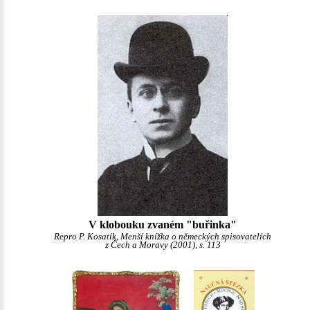
V klobouku zvaném "buřinka"
Repro P. Kosatík, Menší knížka o německých spisovatelích
z Čech a Moravy (2001), s. 113