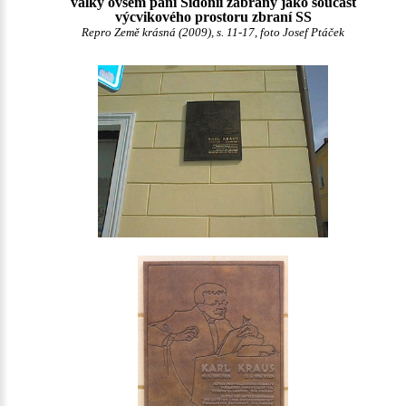
války ovšem paní Sidonii zabraný jako součást
výcvikového prostoru zbraní SS
Repro Země krásná (2009), s. 11-17, foto Josef Ptáček