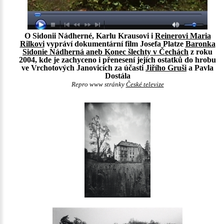
O Sidonii Nádherné, Karlu Krausovi i
Reinerovi Maria
Rilkovi
vypráví dokumentární film Josefa Platze
Baronka
Sidonie Nádherná aneb Konec šlechty v Čechách
z roku
2004, kde je zachyceno i přenesení jejích ostatků do hrobu
ve Vrchotových Janovicích za účasti
Jiřího Gruši
a Pavla
Dostála
Repro www stránky
České televize