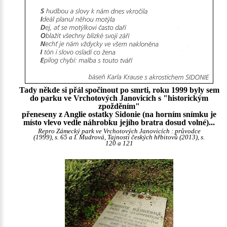
Tady někde si přál spočinout po smrti, roku 1999 byly sem
do parku ve Vrchotových Janovicích s "historickým
zpožděním"
přeneseny z Anglie ostatky Sidonie (na horním snímku je
místo vlevo vedle náhrobku jejího bratra dosud volné)...
Repro Zámecký park ve Vrchotových Janovicích : průvodce
(1999), s. 65 a I. Mudrová, Tajnosti českých hřbitovů (2013), s.
120 a 121