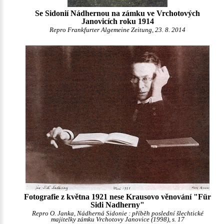
Se Sidonií Nádhernou na zámku ve Vrchotových
Janovicích roku 1914
Repro Frankfurter Algemeine Zeitung, 23. 8. 2014
Fotografie z května 1921 nese Krausovo věnování "Für
Sidi Nadherny"
Repro O. Janka, Nádherná Sidonie : příběh poslední šlechtické
majitelky zámku Vrchotovy Janovice (1998), s. 17