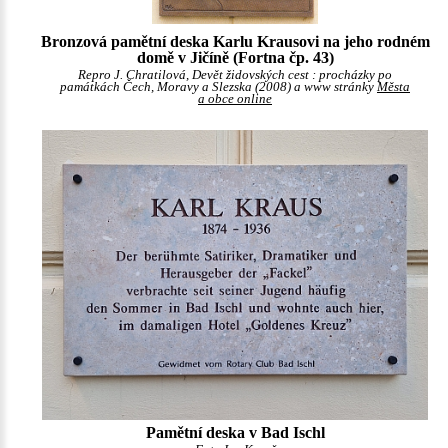
Bronzová pamětní deska Karlu Krausovi na jeho rodném
domě v Jičíně (Fortna čp. 43)
Repro J. Chratilová, Devět židovských cest : procházky po
památkách Čech, Moravy a Slezska (2008) a www stránky
Města
a obce online
Pamětní deska v Bad Ischl