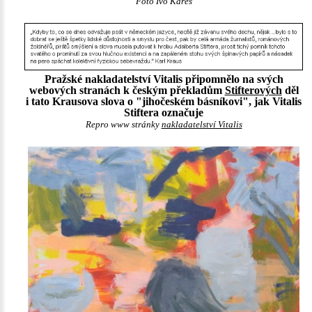
Foto Ivo Kareš
Pražské nakladatelství Vitalis připomnělo na svých
webových stranách k českým překladům
Stifterových
děl
i tato Krausova slova o "jihočeském básníkovi", jak Vitalis
Stiftera označuje
Repro www stránky
nakladatelství Vitalis