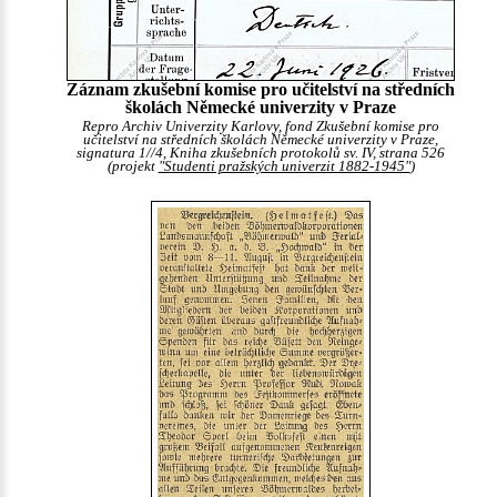
Záznam zkušební komise pro učitelství na středních
školách Německé univerzity v Praze
Repro Archiv Univerzity Karlovy, fond Zkušební komise pro
učitelství na středních školách Německé univerzity v Praze,
signatura 1//4, Kniha zkušebních protokolů sv. IV, strana 526
(projekt
"Studenti pražských univerzit 1882-1945"
)