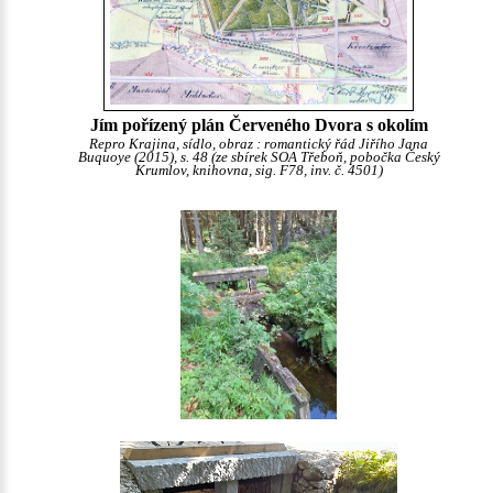
Jím pořízený plán Červeného Dvora s okolím
Repro Krajina, sídlo, obraz : romantický řád Jiřího Jana
Buquoye (2015), s. 48 (ze sbírek SOA Třeboň, pobočka Český
Krumlov, knihovna, sig. F78, inv. č. 4501)