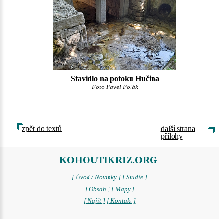
Stavidlo na potoku Hučina
Foto Pavel Polák
zpět do textů
další strana
přílohy
KOHOUTIKRIZ.ORG
[ Úvod / Novinky ]
[ Studie ]
[ Obsah ]
[ Mapy ]
[ Najít ]
[ Kontakt ]