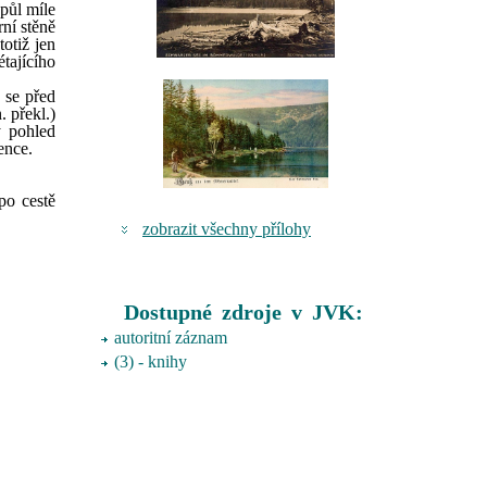
půl míle
ní stěně
otiž jen
étajícího
 se před
. překl.)
ý pohled
ence.
po cestě
zobrazit všechny přílohy
Dostupné zdroje v JVK:
autoritní záznam
(3) - knihy