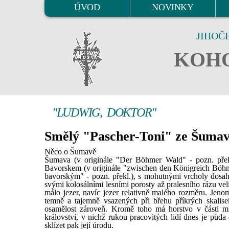
ÚVOD
NOVINKY
JIHOČ
KOHO
"LUDWIG, DOKTOR"
Smělý "Pascher-Toni" ze Šuma
Něco o Šumavě
Šumava (v originále "Der Böhmer Wald" - pozn. překl.
Bavorskem (v originále "zwischen den Königreich Böhme
bavorským" - pozn. překl.), s mohutnými vrcholy dosahují
svými kolosálními lesními porosty až pralesního rázu ve
málo jezer, navíc jezer relativně malého rozměru. Jen
temně a tajemně vsazených při břehu příkrých skalis
osamělost zároveň. Kromě toho má horstvo v části míř
království, v nichž rukou pracovitých lidí dnes je půda 
sklízet pak její úrodu.