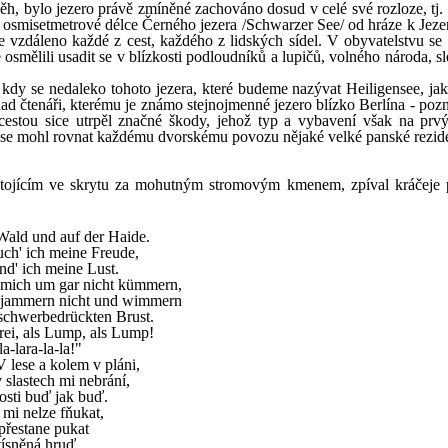
ěh, bylo jezero právě zmíněné zachováno dosud v celé své rozloze, tj. 
á osmisetmetrové délce Černého jezera /Schwarzer See/ od hráze k Jezer
e vzdáleno každé z cest, každého z lidských sídel. V obyvatelstvu se t
osmělili usadit se v blízkosti podloudníků a lupičů, volného národa, sl
 kdy se nedaleko tohoto jezera, které budeme nazývat Heiligensee, jak
ad čtenáři, kterému je známo stejnojmenné jezero blízko Berlína - pozn
 cestou sice utrpěl značné škody, jehož typ a vybavení však na prv
by se mohl rovnat každému dvorskému povozu nějaké velké panské rezid
 stojícím ve skrytu za mohutným stromovým kmenem, zpíval kráčeje 
Wald und auf der Haide.
ch' ich meine Freude,
nd' ich meine Lust.
mich um gar nicht kümmern,
jammern nicht und wimmern
schwerbedrückten Brust.
rei, als Lump, als Lump!
la-lara-la-la!"
"V lese a kolem v pláni,
 slastech mi nebrání,
osti buď jak buď.
mi nelze fňukat,
přestane pukat
tísněná hruď.