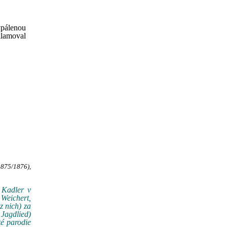
vypálenou
klamoval
1875/1876),
 Kadler v
Weichert,
z nich) za
 Jagdlied)
té parodie