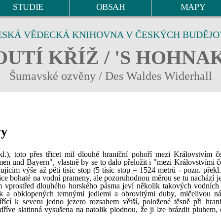
STUDIE
OBSAH
MAPY
ESKÁ VĚDECKÁ KNIHOVNA V ČESKÝCH BUDĚJO
UTÍ KŘÍŽ / 'S HOHNA
Šumavské ozvěny / Des Waldes Widerhall
vy
), toto přes třicet mil dlouhé hraniční pohoří mezi Královstvím 
n und Bayern", vlastně by se to dalo přeložit i "mezi Královstvími 
cím výše až pěti tisíc stop (5 tisíc stop = 1524 metrů - pozn. překl.)
lice bohaté na vodní prameny, ale pozoruhodnou měrou se tu nachází je
om vprostřed dlouhého horského pásma jeví několik takových vodních 
ek a obklopených temnými jedlemi a obrovitými duby, mlčelivou n
ící k severu jedno jezero rozsahem větší, položené těsně při hran
dříve slatinná vysušena na natolik plodnou, že ji lze brázdit pluhem, 