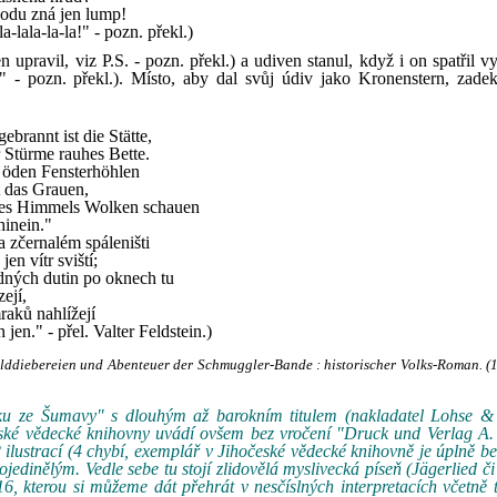
odu zná jen lump!
la-lala-la-la!" - pozn. překl.)
en upravil, viz P.S. - pozn. překl.) a udiven stanul, když i on spatřil 
" - pozn. překl.). Místo, aby dal svůj údiv jako Kronenstern, zade
ebrannt ist die Stätte,
 Stürme rauhes Bette.
 öden Fensterhöhlen
 das Grauen,
es Himmels Wolken schauen
inein."
Na zčernalém spáleništi
jen vítr sviští;
dných dutin po oknech tu
ejí,
raků nahlížejí
 jen." - přel. Valter Feldstein.)
lddiebereien und Abenteuer der Schmuggler-Bande : historischer Volks-Roman. (
váku ze Šumavy" s dlouhým až barokním titulem (nakladatel Lohse &
ké vědecké knihovny uvádí ovšem bez vročení "Druck und Verlag A. 
2 ilustrací (4 chybí, exemplář v Jihočeské vědecké knihovně je úplně be
 ojedinělým. Vedle sebe tu stojí zlidovělá myslivecká píseň (Jägerlied či
 kterou si můžeme dát přehrát v nesčíslných interpretacích včetně 