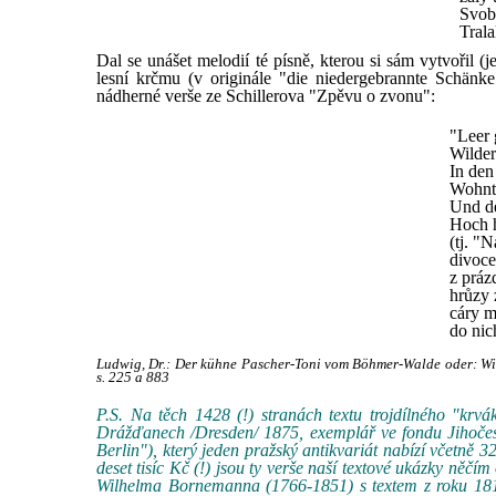
Svob
Trala
Dal se unášet melodií té písně, kterou si sám vytvořil (j
lesní krčmu (v originále "die niedergebrannte Schänke
nádherné verše ze Schillerova "Zpěvu o zvonu":
"Leer g
Wilder
In den
Wohnt
Und d
Hoch h
(tj. "
divoce 
z práz
hrůzy z
cáry m
do nich
Ludwig, Dr.: Der kühne Pascher-Toni vom Böhmer-Walde oder: Wi
s. 225 a 883
P.S. Na těch 1428 (!) stranách textu trojdílného "kr
Drážďanech /Dresden/ 1875, exemplář ve fondu Jihočes
Berlin"), který jeden pražský antikvariát nabízí včetně 3
deset tisíc Kč (!) jsou ty verše naší textové ukázky něčím
Wilhelma Bornemanna (1766-1851) s textem z roku 1816,