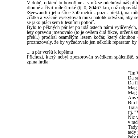
V době, o které tu hovoříme a v níž se odehrává náš příb
dlouhé a čtvrt míle široké (tj. 0, 80467 km, což odpovíd
/Seewand/ i jeho šířce 350 metrů - pozn. překl.), na míl
zřídka a vzácně vyskytovali muži natolik odvážní, aby se 
se jako ptáci sem k lesnímu pohoří.
Bylo to pěkných pár let po událostech námi vylíčených,
lety opravdu jmenovalo (to je ovšem čirá fikce, určená sn
překl.) prodíral osamělým lesem kočár, který dlouhou
prozrazovaly, že by vyžadovalo jen několik reparatur, 
... a pár veršů k lepšímu
Příchozí, který nebyl zpozorován svědkem spáleniště,
zplna hrdla:
"Im 
Da su
Da fi
Mag 
Mag 
Aus 
Bin f
Trala
(tj. 
Nic v
v rad
Tady 
tady 
žaly 