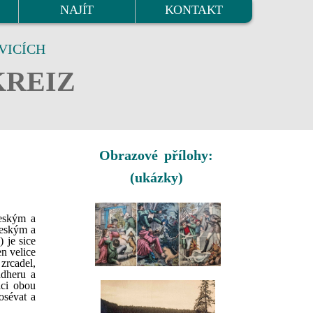
NAJÍT
KONTAKT
VICÍCH
KREIZ
Obrazové přílohy:
(ukázky)
českým a
českým a
 je sice
n velice
zrcadel,
ádheru a
ici obou
osévat a