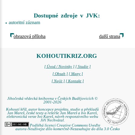
Dostupné zdroje v JVK:
autoritní záznam
obrazová příloha
další strana
KOHOUTIKRIZ.ORG
[ Úvod / Novinky ]
[ Studie ]
[ Obsah ]
[ Mapy ]
[ Najít ]
[ Kontakt ]
Jihočeská vědecká knihovna v Českých Budějovicích ©
2001-2026
Kohoutí kříž, autor koncepce projektu, studie a překladů
Jan Mareš, české texty a rešerše Jan Mareš a Ivo Kareš,
elektronická verze Ivo Kareš, návrh responzivního webu
Jiří Nechvátal.
Podléhá licenci Creative Commons Uveďte
autora-Neužívejte dílo komerčně-Nezasahujte do díla 3.0 Česko