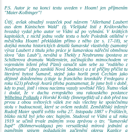
P.S. Autor je na konci textu uveden v Hoam! jen příjmením
"Maier-Kolbinger"!
Útlý, avšak obsažný svazeček pod názvem "Allerhand Laubert
aus dem Künischen Wald" (tj. Všelijaké listí z Královského
hvozdu) vydal jeho autor ve Vídni už po vyhnání. V krátkých
kapitolách, z nichž jednu vedle textu o hoře Poledník otištěné v
měsíčníku Hoam! překládám přímo z něho (ze s. 17-18), se
dotýká mnoha historických detailů šumavské vlastivědy (samotný
výraz Laubert z titulu jeho práce je šumavskou nářeční obměnou
slova "das Laub"), neváhá u Thekly z Neubrunnu (postava ze
Schillerova dramatu Wallenstein, začínajícího mimochodem ve
vojenském ležení před Plzní) označit sám sebe za "rodilého z
Neubrunnu" (dnes zaniklá Nová Studnice) a z té příčiny přičíst tu
literární bytost Šumavě, stejně jako horlit proti Čechům jako
dějinně doloženému (cituje tu franckého kronikáře Fredegara z
roku 623) předvoji Avarů (třeba poznamenat, že jsme byli v době,
kdy to psal, jistě i vinou nacizmu vazaly sovětské říše). Nutno však
i dodat, že v duchu evropského snu rakouského poslance
Wilhelma Pollaufa
z Horské Kvildy (Innergefild) už z dob před tou
prvou z obou světových válek zve nás všechny ke společnému
stolu v budoucnosti, které se ovšem nedožil. Zemědělský inženýr
Rudolf Maier spatřil světlo světa 27. listopadu 1887 v Prášilech,
blízko nichž byl jeho otec hajným. Studoval ve Vídni a už roku
1919 se učinil trvale známým svou zprávou o tzv. "šumavské
župě" (Böhmerwaldgau) pro versailleská mírová jednání a
pamětním spisem požadujícím začlenění okresu Kaplice a