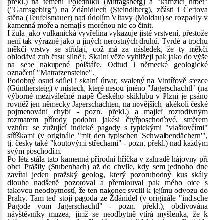
překl.) na temeni Poledníku (Mittagsberg) a "kamzičí hřbet"
("Gamsgebirg") na Ždánidlech (Steindlberg), zčásti i Čertova
stěna (Teufelsmauer) nad údolím Vltavy (Moldau) se rozpadly v
kamenná moře a nemají s morénou nic co činit.
I žula jako vulkanická vyvřelina vykazuje jisté vrstvení, přestože
není tak výrazné jako u jiných nerostných druhů. Tvrdé a trochu
měkčí vrstvy se střídají, což má za následek, že ty měkčí
ohlodává zub času silněji. Skalní věže vyhlížejí pak jako do výše
na sebe nakupené polštáře. Odtud i německé geologické
označení "Matratzensteine".
Podobný osud sdílel i skalní útvar, svalený na Vintířově stezce
(Günthersteig) v místech, které nesou jméno "Jagerschachtl" (na
výborné meziválečné mapě Českého skiklubu v Plzni je psáno
rovněž jen německy Jagerschachten, na novějších jakékoli české
pojmenování chybí - pozn. překl.) a mající roztodivným
rozmarem přírody podobu jakési čtyřposchoďové, směrem
vzhůru se zužující indické pagody s typickými "vlaštovčími"
stříškami (v originále "mit den typischen 'Schwalbendächern'",
tj. česky také "koutovými střechami" - pozn. překl.) nad každým
svým poschodím.
Po léta stála tato kamenná přírodní hříčka v zahradě hájovny při
obci Prášily (Stubenbach) až do chvíle, kdy sem jednoho dne
zavítal jeden pražský geolog, který pozoruhodný kus skály
dlouho nadšeně pozoroval a přemlouval pak mého otce s
takovou neodbytností, že ten nakonec svolil k jejímu odvozu do
Prahy. Tam teď stojí pagoda ze Ždánidel (v originále "indische
Pagode vom Jagerschachtl" - pozn. překl.), obdivována
návštěvníky muzea, jimž se neodbytně vtírá myšlenka, že k