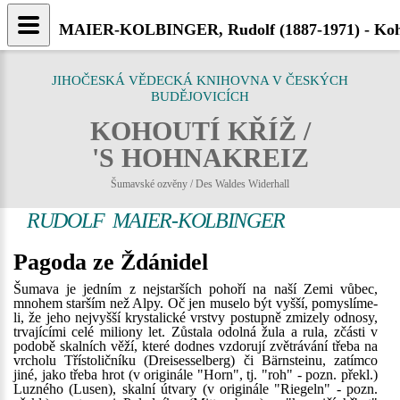
MAIER-KOLBINGER, Rudolf (1887-1971) - Koho
JIHOČESKÁ VĚDECKÁ KNIHOVNA V ČESKÝCH
BUDĚJOVICÍCH
KOHOUTÍ KŘÍŽ /
'S HOHNAKREIZ
Šumavské ozvěny / Des Waldes Widerhall
RUDOLF MAIER-KOLBINGER
Pagoda ze Ždánidel
Šumava je jedním z nejstarších pohoří na naší Zemi vůbec,
mnohem starším než Alpy. Oč jen muselo být vyšší, pomyslíme-
li, že jeho nejvyšší krystalické vrstvy postupně zmizely odnosy,
trvajícími celé miliony let. Zůstala odolná žula a rula, zčásti v
podobě skalních věží, které dodnes vzdorují zvětrávání třeba na
vrcholu Třístoličníku (Dreisesselberg) či Bärnsteinu, zatímco
jiné, jako třeba hrot (v originále "Horn", tj. "roh" - pozn. překl.)
Luzného (Lusen), skalní útvary (v originále "Riegeln" - pozn.