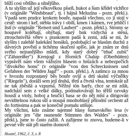
blíží cosi většího a silnějšího.
A tu slyším už její věkověkou píseň, hukot a šum křídel vichřice
(v originále "Windsbraut", tj. i bájná Meluzína - pozn. překl.).
Vpadá sem prudce krokem bouře, napadá všechno, co jí stojí v
cestě: strom i keř, stébla trávy i obilí, kmen i kámen, rve jehličí i
listí (v originále "Reisert und Laubert" - pozn. překl.). Stromy se
houpavě kolébají, ohýbají, starý buk vzdychá a sténá,
ztrouchnivělá větev s praskotem padá k zemi, zdá se mi, že
slyším i zalehlé halekání honáků, podobající se hlasům duchů z
dávných pověstí a tichému skučení spíše, jak je znám ze dnů
svého nejranějšího mládí, kdy starý dobrý "trhač zubů"
("Zähnreißer") Krenjogl z Horních Chalup (Oberhütten)
vyprávěl nám všem vážným hlasem o hrůzách a nebezpečích
"divokého honu" (v originále "von den Schrecknissen und
Gefahren der 'Wilden Jagd'" - pozn. překl.). A zatímco za mnou
v hvozdu rozpoutaný běs bouře ovíjí a drtí skalní výčnělky
("Riegeln"), doráží sem její druhá, třetí a čtvrtá vlna, tentokrát už
ne tak zběsilá a vzpurná. Něžný tón harfy, chce se mi zdát,
nadchází sem z velké dálky, podmalovávají ho těžší ozvuky
houslí a violy, hoboj a bručící basa se do něj mísí a dirigován
neviditelnou rukou sílí a stoupá mnohohlasý přírodní orchestr až
do fortissima a pak se konečně pomalu utišuje.
My všichni, kdo známe tajemné hlasy šumavského lesa (v
originále jen "die raunende Stimmen des Waldes" - pozn.
překl.), jsme to často zažili. A zažijeme to znovu, budeme-li v
pevné víře stát při starém domově.
Hoam!, 1962, č. 3, s. 8