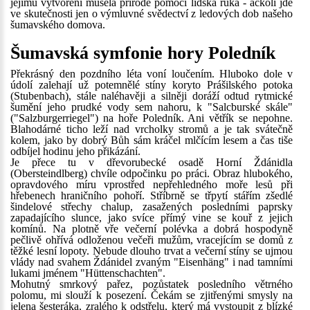
jejímu vytvoření musela přírodě pomoci lidská ruka - ačkoli jde
ve skutečnosti jen o výmluvné svědectví z ledových dob našeho
šumavského domova.
Šumavská symfonie hory Poledník
Překrásný den pozdního léta voní loučením. Hluboko dole v
údolí zalehají už potemnělé stíny koryto Prášilského potoka
(Stubenbach), stále naléhavěji a silněji doráží odtud rytmické
šumění jeho prudké vody sem nahoru, k "Salcburské skále"
("Salzburgerriegel") na hoře Poledník. Ani větřík se nepohne.
Blahodárné ticho leží nad vrcholky stromů a je tak svátečně
kolem, jako by dobrý Bůh sám kráčel mlčícím lesem a čas tiše
odbíjel hodinu jeho přikázání.
Je přece tu v dřevorubecké osadě Horní Ždánidla
(Obersteindlberg) chvíle odpočinku po práci. Obraz hlubokého,
opravdového míru vprostřed nepřehledného moře lesů při
hřebenech hraničního pohoří. Stříbrně se třpytí stářím zšedlé
šindelové střechy chalup, zasažených posledními paprsky
zapadajícího slunce, jako svíce přímý vine se kouř z jejich
komínů. Na plotně vře večerní polévka a dobrá hospodyně
pečlivě ohřívá odloženou večeři mužům, vracejícím se domů z
těžké lesní lopoty. Nebude dlouho trvat a večerní stíny se ujmou
vlády nad svahem Ždánidel zvaným "Eisenhäng" i nad tamními
lukami jménem "Hüttenschachten".
Mohutný smrkový pařez, pozůstatek posledního větrného
polomu, mi slouží k posezení. Čekám se zjitřenými smysly na
jelena šesteráka, zralého k odstřelu, který má vystoupit z blízké