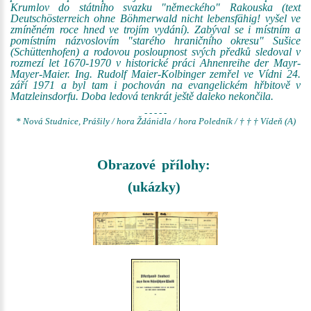
Krumlov do státního svazku "německého" Rakouska (text
Deutschösterreich ohne Böhmerwald nicht lebensfähig! vyšel ve
zmíněném roce hned ve trojím vydání). Zabýval se i místním a
pomístním názvoslovím "starého hraničního okresu" Sušice
(Schüttenhofen) a rodovou posloupnost svých předků sledoval v
rozmezí let 1670-1970 v historické práci Ahnenreihe der Mayr-
Mayer-Maier. Ing. Rudolf Maier-Kolbinger zemřel ve Vídni 24.
září 1971 a byl tam i pochován na evangelickém hřbitově v
Matzleinsdorfu. Doba ledová tenkrát ještě daleko nekončila.
- - - - -
* Nová Studnice, Prášily / hora Ždánidla / hora Poledník / † † † Vídeň (A)
Obrazové přílohy:
(ukázky)