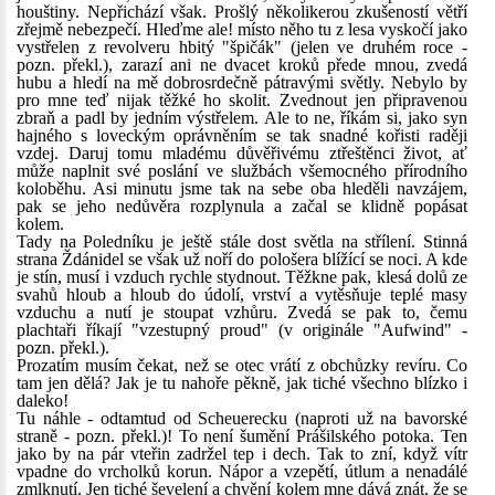
houštiny. Nepřichází však. Prošlý několikerou zkušeností větří
zřejmě nebezpečí. Hleďme ale! místo něho tu z lesa vyskočí jako
vystřelen z revolveru hbitý "špičák" (jelen ve druhém roce -
pozn. překl.), zarazí ani ne dvacet kroků přede mnou, zvedá
hubu a hledí na mě dobrosrdečně pátravými světly. Nebylo by
pro mne teď nijak těžké ho skolit. Zvednout jen připravenou
zbraň a padl by jedním výstřelem. Ale to ne, říkám si, jako syn
hajného s loveckým oprávněním se tak snadné kořisti raději
vzdej. Daruj tomu mladému důvěřivému ztřeštěnci život, ať
může naplnit své poslání ve službách všemocného přírodního
koloběhu. Asi minutu jsme tak na sebe oba hleděli navzájem,
pak se jeho nedůvěra rozplynula a začal se klidně popásat
kolem.
Tady na Poledníku je ještě stále dost světla na střílení. Stinná
strana Ždánidel se však už noří do pološera blížící se noci. A kde
je stín, musí i vzduch rychle stydnout. Těžkne pak, klesá dolů ze
svahů hloub a hloub do údolí, vrství a vytěsňuje teplé masy
vzduchu a nutí je stoupat vzhůru. Zvedá se pak to, čemu
plachtaři říkají "vzestupný proud" (v originále "Aufwind" -
pozn. překl.).
Prozatím musím čekat, než se otec vrátí z obchůzky revíru. Co
tam jen dělá? Jak je tu nahoře pěkně, jak tiché všechno blízko i
daleko!
Tu náhle - odtamtud od Scheuerecku (naproti už na bavorské
straně - pozn. překl.)! To není šumění Prášilského potoka. Ten
jako by na pár vteřin zadržel tep i dech. Tak to zní, když vítr
vpadne do vrcholků korun. Nápor a vzepětí, útlum a nenadálé
zmlknutí. Jen tiché ševelení a chvění kolem mne dává znát, že se