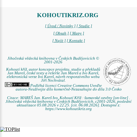
KOHOUTIKRIZ.ORG
[ Úvod / Novinky ]
[ Studie ]
[ Obsah ]
[ Mapy ]
[ Najít ]
[ Kontakt ]
Jihočeská vědecká knihovna v Českých Budějovicích ©
2001-2026
Kohoutí kříž, autor koncepce projektu, studie a překladů
Jan Mareš, české texty a rešerše Jan Mareš a Ivo Kareš,
elektronická verze Ivo Kareš, návrh responzivního webu
Jiří Nechvátal.
Podléhá licenci Creative Commons Uveďte
autora-Neužívejte dílo komerčně-Nezasahujte do díla 3.0 Česko
Citace: MAREŠ Jan. Kareš Ivo. Kohoutí Kříž : šumavské ozvěny [on-line] .
Jihočeská vědecká knihovna v Českých Budějovicích, c2001-2026, poslední
aktualizace 05.08.2026 v 22.25. [cit. 06.08.2026]. Dostupné z:
https://www.kohoutikriz.org