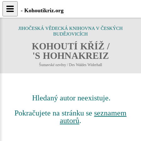
- Kohoutikriz.org
JIHOČESKÁ VĚDECKÁ KNIHOVNA V ČESKÝCH
BUDĚJOVICÍCH
KOHOUTÍ KŘÍŽ /
'S HOHNAKREIZ
Šumavské ozvěny / Des Waldes Widerhall
Hledaný autor neexistuje.
Pokračujete na stránku se
seznamem
autorů
.