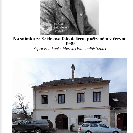
Na snímku ze
Seidelova
fotoateliéru, pořízeném v červnu
1939
Repro
Fotobanka Museum Fotoateliér Seidel