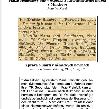
Plakát Henleinovy SdP v expozici Sudetoněmeckého muzea
v Mnichově
Foto Ivo Kareš
Zpráva o úmrtí v německých novinách
Repro Budweiser Zeitung, 1943, č. 80, s. 7