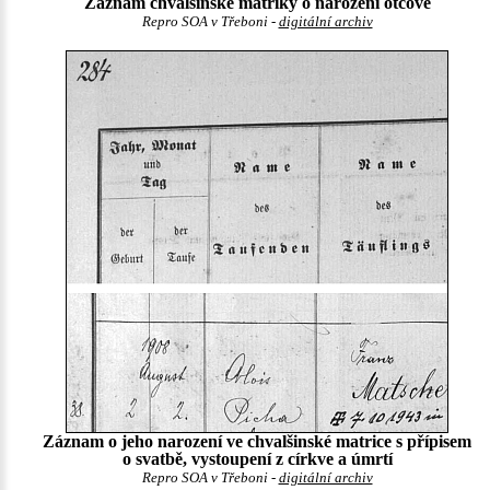
Záznam chvalšinské matriky o narození otcově
Repro SOA v Třeboni -
digitální archiv
Záznam o jeho narození ve chvalšinské matrice s přípisem
o svatbě, vystoupení z církve a úmrtí
Repro SOA v Třeboni -
digitální archiv