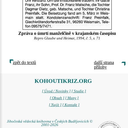
Zpráva o úmrtí manželčině v krajanském časopisu
Repro Glaube und Heimat, 1994, č. 5, s. 71
zpět do textů
další strana
přílohy
KOHOUTIKRIZ.ORG
[ Úvod / Novinky ]
[ Studie ]
[ Obsah ]
[ Mapy ]
[ Najít ]
[ Kontakt ]
Jihočeská vědecká knihovna v Českých Budějovicích ©
2001-2026