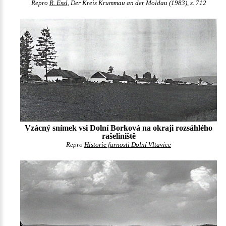
Repro
R. Essl
, Der Kreis Krummau an der Moldau (1983), s. 712
Vzácný snímek vsi Dolní Borková na okraji rozsáhlého
rašeliniště
Repro
Historie farnosti Dolní Vltavice