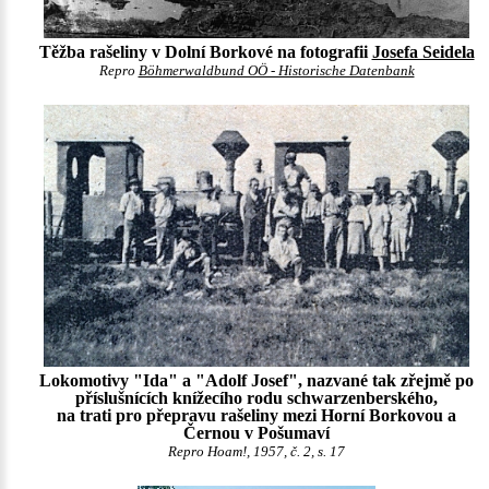
Těžba rašeliny v Dolní Borkové na fotografii
Josefa Seidela
Repro
Böhmerwaldbund OÖ - Historische Datenbank
Lokomotivy "Ida" a "Adolf Josef", nazvané tak zřejmě po
příslušnících knížecího rodu schwarzenberského,
na trati pro přepravu rašeliny mezi Horní Borkovou a
Černou v Pošumaví
Repro Hoam!, 1957, č. 2, s. 17