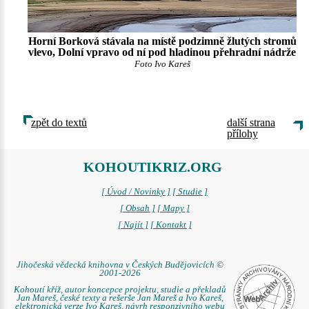
Horní Borková stávala na místě podzimně žlutých stromů
vlevo, Dolní vpravo od ní pod hladinou přehradní nádrže
Foto Ivo Kareš
zpět do textů
další strana
přílohy
KOHOUTIKRIZ.ORG
[ Úvod / Novinky ]
[ Studie ]
[ Obsah ]
[ Mapy ]
[ Najít ]
[ Kontakt ]
Jihočeská vědecká knihovna v Českých Budějovicích ©
2001-2026
Kohoutí kříž, autor koncepce projektu, studie a překladů
Jan Mareš, české texty a rešerše Jan Mareš a Ivo Kareš,
elektronická verze Ivo Kareš, návrh responzivního webu