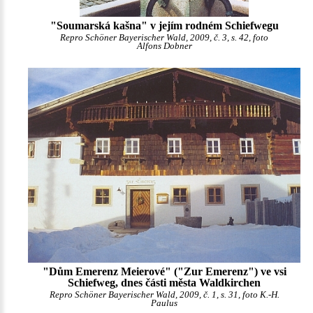
"Soumarská kašna" v jejím rodném Schiefwegu
Repro Schöner Bayerischer Wald, 2009, č. 3, s. 42, foto
Alfons Dobner
"Dům Emerenz Meierové" ("Zur Emerenz") ve vsi
Schiefweg, dnes části města Waldkirchen
Repro Schöner Bayerischer Wald, 2009, č. 1, s. 31, foto K.-H.
Paulus