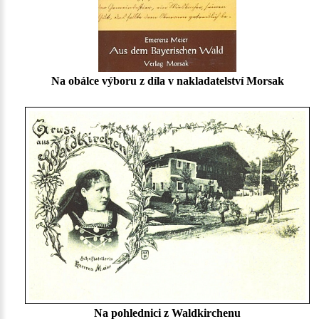
Na obálce výboru z díla v nakladatelství Morsak
Na pohlednici z Waldkirchenu