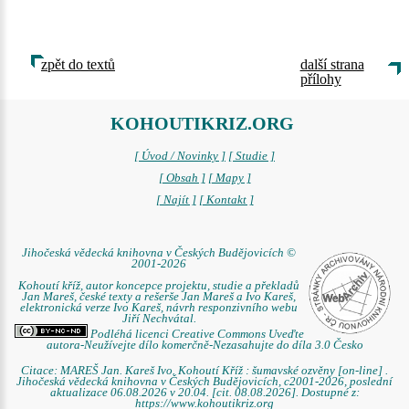
zpět do textů
další strana
přílohy
KOHOUTIKRIZ.ORG
[ Úvod / Novinky ]
[ Studie ]
[ Obsah ]
[ Mapy ]
[ Najít ]
[ Kontakt ]
Jihočeská vědecká knihovna v Českých Budějovicích ©
2001-2026
Kohoutí kříž, autor koncepce projektu, studie a překladů
Jan Mareš, české texty a rešerše Jan Mareš a Ivo Kareš,
elektronická verze Ivo Kareš, návrh responzivního webu
Jiří Nechvátal.
Podléhá licenci Creative Commons Uveďte
autora-Neužívejte dílo komerčně-Nezasahujte do díla 3.0 Česko
Citace: MAREŠ Jan. Kareš Ivo. Kohoutí Kříž : šumavské ozvěny [on-line] .
Jihočeská vědecká knihovna v Českých Budějovicích, c2001-2026, poslední
aktualizace 06.08.2026 v 20.04. [cit. 08.08.2026]. Dostupné z:
https://www.kohoutikriz.org