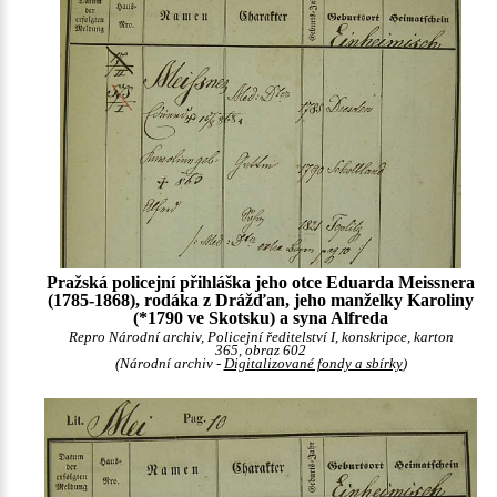
Pražská policejní přihláška jeho otce Eduarda Meissnera
(1785-1868), rodáka z Drážďan, jeho manželky Karoliny
(*1790 ve Skotsku) a syna Alfreda
Repro Národní archiv, Policejní ředitelství I, konskripce, karton
365, obraz 602
(Národní archiv -
Digitalizované fondy a sbírky
)