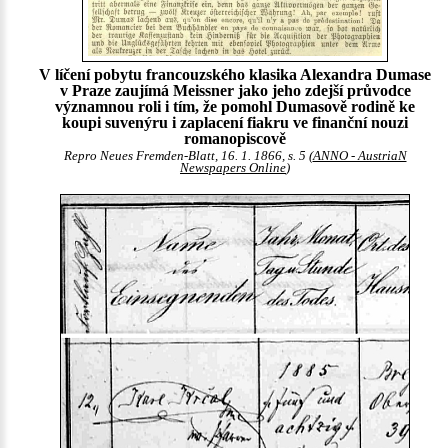
V líčení pobytu francouzského klasika Alexandra Dumase
v Praze zaujímá Meissner jako jeho zdejší průvodce
významnou roli i tím, že pomohl Dumasově rodině ke
koupi suvenýru i zaplacení fiakru ve finanční nouzi
romanopiscově
Repro Neues Fremden-Blatt, 16. 1. 1866, s. 5 (
ANNO - AustriaN
Newspapers Online
)