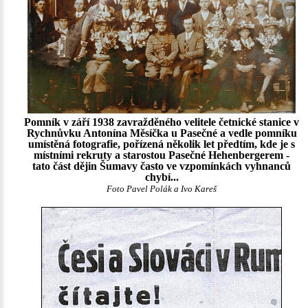
Pomník v září 1938 zavražděného velitele četnické stanice v
Rychnůvku Antonína Měsíčka u Pasečné a vedle pomníku
umístěná fotografie, pořízená několik let předtím, kde je s
místními rekruty a starostou Pasečné Hehenbergerem -
tato část dějin Šumavy často ve vzpomínkách vyhnanců
chybí...
Foto Pavel Polák a Ivo Kareš