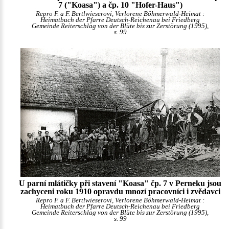
7 ("Koasa") a čp. 10 "Hofer-Haus")
Repro F. a F. Bertlwieserovi, Verlorene Böhmerwald-Heimat :
Heimatbuch der Pfarre Deutsch-Reichenau bei Friedberg
Gemeinde Reiterschlag von der Blüte bis zur Zerstörung (1995),
s. 99
U parní mlátičky při stavení "Koasa" čp. 7 v Perneku jsou
zachyceni roku 1910 opravdu mnozí pracovníci i zvědavci
Repro F. a F. Bertlwieserovi, Verlorene Böhmerwald-Heimat :
Heimatbuch der Pfarre Deutsch-Reichenau bei Friedberg
Gemeinde Reiterschlag von der Blüte bis zur Zerstörung (1995),
s. 99