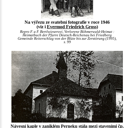
Na výřezu ze svatební fotografie v roce 1946
(viz i
Evermod Friedrich Gross
)
Repro F. a F. Bertlwieserovi, Verlorene Böhmerwald-Heimat :
Heimatbuch der Pfarre Deutsch-Reichenau bei Friedberg
Gemeinde Reiterschlag von der Blüte bis zur Zerstörung (1995),
s. 99
Návesní kaple v zaniklém Perneku stála mezi staveními čp.