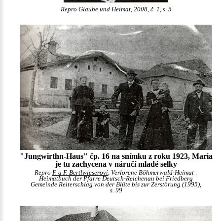
Repro Glaube und Heimat, 2008, č. 1, s. 5
"Jungwirthn-Haus" čp. 16 na snímku z roku 1923, Maria
je tu zachycena v náručí mladé selky
Repro
F. a F. Bertlwieserovi
, Verlorene Böhmerwald-Heimat :
Heimatbuch der Pfarre Deutsch-Reichenau bei Friedberg
Gemeinde Reiterschlag von der Blüte bis zur Zerstörung (1995),
s. 99