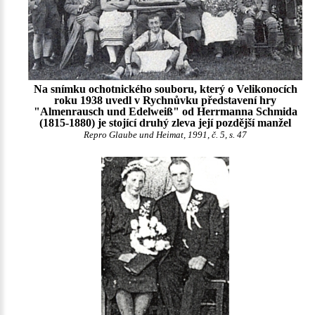
Na snímku ochotnického souboru, který o Velikonocích
roku 1938 uvedl v Rychnůvku představení hry
"Almenrausch und Edelweiß" od Herrmanna Schmida
(1815-1880) je stojící druhý zleva její pozdější manžel
Repro Glaube und Heimat, 1991, č. 5, s. 47