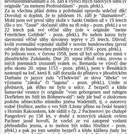
devětasedmdesátinám a 16. září k výročí mých řádových slibů (v
originále "zu meinem Professbiläum" - pozn. překl.).
Za ta všechna přání dobra a požehnání opravdu srdečný dík!
Dovoluji si doplnit, že to jubileum 16. září je "diamantové".
Mohl jsem své první sliby složit v Sankt Ottilien už v 19 letech
(šlo o tzv. "časné" /dočasné/ sliby na tři roky - pozn. překl.) a ve
22 letech pak své věčné sliby (zde v originále "meine
Feierlichen Gelübde" - pozn. překl.). Po našem kurzu byly
slavnostní věčné sliby dovoleny teprve v 25 letech. Důvod:
kvůli eventuální vojenské službě v novém bundeswehru (první
odvody do bundeswehru proběhly v roce 1956 - pozn. překl.).
Po jednom roce, v červnu 1958, jsem už byl určen pro misii v
jihoafrickém Zululandu. Dne 20. srpna téhož roku, zrovna o
mých jmeninách (rozuměj svátek sv. Bernarda ve výročí dne
jeho skonu 20. srpna 1153 - pozn. překl.), jsem v Benátkách
nastoupil na loď, která 8. září dorazila do přístavu v jihoafrickém
Durbanu (v jazyce zulu "eThekwini" ze slova "itheke" ve
významu "zátoka" či "laguna" - pozn. překl.). Umíte si
představit, jak těžko mi bylo u srdce. Z bezpečí a klidu
šumavské vesnice (v originále "vom geborgenen und ruhigen
Dorfleben im Stift im Böhmerwald": tady jde buď o zkrácenou
podobu německého místního jména Wadetstift, tj. o autorovy
rodné Hruštice, anebo o ves Stift /Lhota/ přímo na české hranici
s Horním Rakouskem, kde sídlili v čp. 2 Pachnerovi /po chalupě
Pangerlovi/ po 158 let, v druhé z textových ukázek ovšem
Pachner jasně hovoří, že vzešel ze vsi zatopené vodami
přehradního jezera, a to mohou být toliko Hruštice - pozn.
překl.) a pak po tom samém bezpečí a klidu kláštera (tady lze