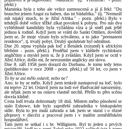
překl.)
Maminka byla z toho ale velice zarmoucená a já jí řekl: "Du
brauchst jeinen Angst zu haben, das ist Südafrika." (tj. "Nemusíš
mít nijaký strach, to je Jižní Afrika." - pozn. překl.) Bylo v
tehdejší době velice těžké zíkat povolení k pobytu. Pro nás dva
vyhlédnuté kandidáty byla vyžádána víza a já směl pak ještě
jednou k rodině. Když jsem se vrátil do Sankt Ottilien, dověděl
jsem se, že moje vízum bylo schváleno, a to jako "permanent
residence", tj. trvalý pobyt. Druhý spolubratr byl odmítnut.
Dne 20. srpna vyplula pak loď z Benátek (rozuměj k africkým
břehům - pozn. překl.). Prodělal jsem v klášteře rychlokurz
angličtiny a myslel jsem si, že ji zvládám. Když jsem se ocitl v
Jižní Africe, došlo mi, že nerozumím anglicky ani slova.
Dne 8. září 1958 jsem dorazil do Durbanu. Je tomu tedy letos
(publikováno v roce 2008 - pozn. překl.) už 50 let, co jsem v
Jižní Africe.
To by se asi mělo oslavit, nebo ne?
Ano, to by se mělo. Když jsem tenkrát nastupoval na loď, bylo
mi teprve 22 let. Oslavil jsem na lodi své třiadvacáté narozeniny,
ale nějak jsem se na oslavu vlastně necítil. Přešlo to přes scénu
docela klidně.
Cesta lodí trvala dohromady 18 dnů. Místem mého působení se
stalo Eshowe, kde bylo zapotřebí zahradníka v biskupském
sídle. Byla to jen malá zahrada a tak jsem se staral i o různé
přepravy v diecézi a pracoval jsem i v malém zemědělském
hospodářství.
Tam jsem se setkal i s br. Willigisem. Byl to jeden z prvých
misionářů, kteří tu v zemi Zuluů roku 1922 začínali (viz k tomu