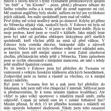
mluvit o slovní hříčce s týmž významem předložkových spojení
"im Stift" a "im Kloster" - pozn. překl.) přesazen někam do
širého volného světa a k tomu ještě do země naprosto mi cizí.
Mé znalosti angličtiny byly ubohé, nařízen mi byl jen rychlokurz
jejích základů. Jen málo spolubratří jsem znal od vidění.
Prvé týdny mě svíral strašlivý stesk po domově. Kdyby jel přímo
do Německa nějaký vlak, naskočil bych. V Eshowe mi byla od
počátku svěřena zahrada. V ní jsem se cítil hned dobře. Byla to
moje profese, které jsem se vyučil v klášteře. Jako mladý bratr
jsem byl také od počátku obklopen láskyplnou péčí starších
spolubratří, kteří všichni přišli na misii už před válkou. V
Eshowe byla centrála diecéze, biskupské sídlo a zároveň
prokura. Velice brzy mi bylo svěřeno velké nové nákladní auto,
se kterým jsem měl misijní stanice v zemi Zuluů zásobovat
zbožím, přicházejícím tehdy ještě z Německa. Tímto způsobem
jsem se rychle obeznámil s misijními stanicemi, ale také s tehdy
ještě strašlivě špatnými cestami.
Po 16 letech v Eshowe jsem byl přeložen do Twasana ve
vnitrozemí s velkým ženským klášterem afrických benediktinek.
Zodpovídal jsem za farmu a vlastně za všechno, co k misijní
stanici náleželo.
Byl jsem v Twasana šest let a pak jsem byl přeložen do
Inkamana, kde jsem měl vést chlapecká¨ý internát. Stěžoval jsem
si představenému, že k tomu nemám nijakou kvalifikaci. Ale
vždyť to jako velký sportovec s mladými musíš umět, zněla
odpověď. Copak jsi nehrál osm let v zulské fotbalové lize?
Musím přiznat, že těch 15 let přímého kontaktu s mládeží mi
dalo opravdu bohatství zkušeností. Nikdy jsem toho nasazení