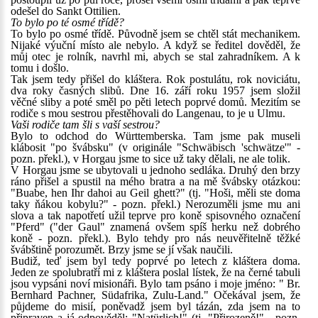
odešel do Sankt Ottilien.
To bylo po té osmé třídě?
To bylo po osmé třídě. Původně jsem se chtěl stát mechanikem.
Nijaké výuční místo ale nebylo. A když se ředitel dověděl, že
můj otec je rolník, navrhl mi, abych se stal zahradníkem. A k
tomu i došlo.
Tak jsem tedy přišel do kláštera. Rok postulátu, rok noviciátu,
dva roky časných slibů. Dne 16. září roku 1957 jsem složil
věčné sliby a poté směl po pěti letech poprvé domů. Mezitím se
rodiče s mou sestrou přestěhovali do Langenau, to je u Ulmu.
Vaši rodiče tam šli s vaší sestrou?
Bylo to odchod do Württemberska. Tam jsme pak museli
klábosit "po švábsku" (v originále "Schwäbisch 'schwätze'" -
pozn. překl.), v Horgau jsme to sice už taky dělali, ne ale tolik.
V Horgau jsme se ubytovali u jednoho sedláka. Druhý den brzy
ráno přišel a spustil na mého bratra a na mě švábsky otázkou:
"Buabe, hen Ihr dahoi au Geil ghett?" (tj. "Hoši, měli ste doma
taky ňákou kobylu?" - pozn. překl.) Nerozuměli jsme mu ani
slova a tak napotřetí užil teprve pro koně spisovného označení
"Pferd" ("der Gaul" znamená ovšem spíš herku než dobrého
koně - pozn. překl.). Bylo tehdy pro nás neuvěřitelně těžké
švábštině porozumět. Brzy jsme se jí však naučili.
Budiž, teď jsem byl tedy poprvé po letech z kláštera doma.
Jeden ze spolubratří mi z kláštera poslal lístek, že na černé tabuli
jsou vypsáni noví misionáři. Bylo tam psáno i moje jméno: " Br.
Bernhard Pachner, Südafrika, Zulu-Land." Očekával jsem, že
půjdeme do misií, poněvadž jsem byl tázán, zda jsem na to
připraven a já odpověděl: "Natürlich!" (tj. "Přirozeně!" - pozn.