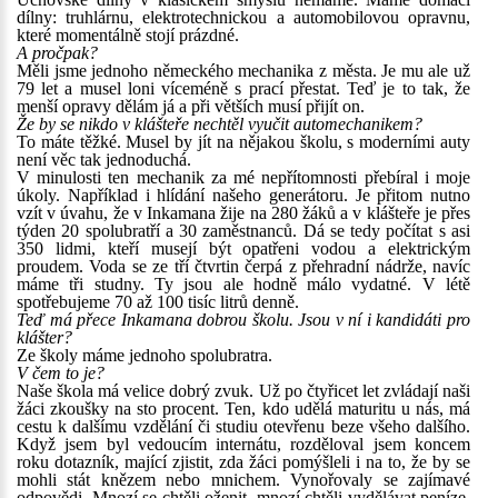
dílny: truhlárnu, elektrotechnickou a automobilovou opravnu,
které momentálně stojí prázdné.
A pročpak?
Měli jsme jednoho německého mechanika z města. Je mu ale už
79 let a musel loni víceméně s prací přestat. Teď je to tak, že
menší opravy dělám já a při větších musí přijít on.
Že by se nikdo v klášteře nechtěl vyučit automechanikem?
To máte těžké. Musel by jít na nějakou školu, s moderními auty
není věc tak jednoduchá.
V minulosti ten mechanik za mé nepřítomnosti přebíral i moje
úkoly. Například i hlídání našeho generátoru. Je přitom nutno
vzít v úvahu, že v Inkamana žije na 280 žáků a v klášteře je přes
týden 20 spolubratří a 30 zaměstnanců. Dá se tedy počítat s asi
350 lidmi, kteří musejí být opatřeni vodou a elektrickým
proudem. Voda se ze tří čtvrtin čerpá z přehradní nádrže, navíc
máme tři studny. Ty jsou ale hodně málo vydatné. V létě
spotřebujeme 70 až 100 tisíc litrů denně.
Teď má přece Inkamana dobrou školu. Jsou v ní i kandidáti pro
klášter?
Ze školy máme jednoho spolubratra.
V čem to je?
Naše škola má velice dobrý zvuk. Už po čtyřicet let zvládají naši
žáci zkoušky na sto procent. Ten, kdo udělá maturitu u nás, má
cestu k dalšímu vzdělání či studiu otevřenu beze všeho dalšího.
Když jsem byl vedoucím internátu, rozděloval jsem koncem
roku dotazník, mající zjistit, zda žáci pomýšleli i na to, že by se
mohli stát knězem nebo mnichem. Vynořovaly se zajímavé
odpovědi. Mnozí se chtěli oženit, mnozí chtěli vydělávat peníze.