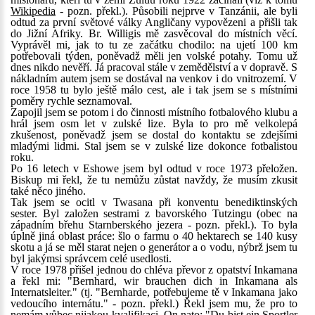
Wikipedia
- pozn. překl.). Působili nejprve v Tanzánii, ale byli
odtud za první světové války Angličany vypovězeni a přišli tak
do Jižní Afriky. Br. Willigis mě zasvěcoval do místních věcí.
Vyprávěl mi, jak to tu ze začátku chodilo: na ujetí 100 km
potřebovali týden, poněvadž měli jen volské potahy. Tomu už
dnes nikdo nevěří. Já pracoval stále v zemědělství a v dopravě. S
nákladním autem jsem se dostával na venkov i do vnitrozemí. V
roce 1958 tu bylo ještě málo cest, ale i tak jsem se s místními
poměry rychle seznamoval.
Zapojil jsem se potom i do činnosti místního fotbalového klubu a
hrál jsem osm let v zulské lize. Byla to pro mě velkolepá
zkušenost, poněvadž jsem se dostal do kontaktu se zdejšími
mladými lidmi. Stal jsem se v zulské lize dokonce fotbalistou
roku.
Po 16 letech v Eshowe jsem byl odtud v roce 1973 přeložen.
Biskup mi řekl, že tu nemůžu zůstat navždy, že musím zkusit
také něco jiného.
Tak jsem se ocitl v Twasana při konventu benediktinských
sester. Byl založen sestrami z bavorského Tutzingu (obec na
západním břehu Starnberského jezera - pozn. překl.). To byla
úplně jiná oblast práce: šlo o farmu o 40 hektarech se 140 kusy
skotu a já se měl starat nejen o generátor a o vodu, nýbrž jsem tu
byl jakýmsi správcem celé usedlosti.
V roce 1978 přišel jednou do chléva převor z opatství Inkamana
a řekl mi: "Bernhard, wir brauchen dich in Inkamana als
Internatsleiter." (tj. "Bernharde, potřebujeme tě v Inkamana jako
vedoucího internátu." - pozn. překl.) Řekl jsem mu, že pro to
nemám vůbec nijakou kvalifikaci. On nato: "Du bist ein Sportler