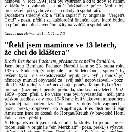
nelitoval. V roce 1994 jsem byl vystřídán a od té doby se starám
v klášteře o zahradu a nutné údržbářské práce. Mohu být
prospěšný i při výchově našich mladých spolubratří.
Dodatkem srdečný dík a "Bůh zaplať!" (v originále "Vergelt's
Gott!" - pozn. překl.) za každoroční finanční dary, které budou
na přání otce představeného užity na vzdělání spolubratří.
Glaube und Heimat, 2014, č. 11, s. 2-3
"Řekl jsem mamince ve 13 letech,
že chci do kláštera"
Bratře Bernharde Pachnere, představte se našim čtenářům:
Jsem bratr Bernhard Pachner. Narodil jsem se 23. srpna roku
1935 v Sudetech (v originále "im Sudetenland", správně by
ovšem bylo "v Československé republice", byť ji mnozí její
německy mluvící obyvatelé za "svůj stát" nepovažovali - pozn.
překl.). Má rodná ves už neexistuje, poněvadž tam byla zřízena
přehrada (rozuměj Lipenská přehrada, zbudovaná v letech 1952-
1959 - pozn. překl.). Po válce jsme byli vyvlastněni - měli jsme
selskou usedlost - a v roce 1946 jsme byli vlakovým transportem
(rozuměj transportem tzv. "odsunu" v dobytčích vagonech -
pozn. překl.) dopraveni do Augsburgu. Přes distribuční lágr
Amstetten jsme se dostali do Horgau/Kreuth (v bavorské Horní
Falci - pozn. překl.).
V Horgau/Kreuth jsem pak chodil do školy. Tu jednou prošel
třídou leták (v originále "ein Merkblatt" - pozn. překl.) s výzvou:
"Werde Missionar, Pater, Bruder!" (tj. "Staň se misionářem,