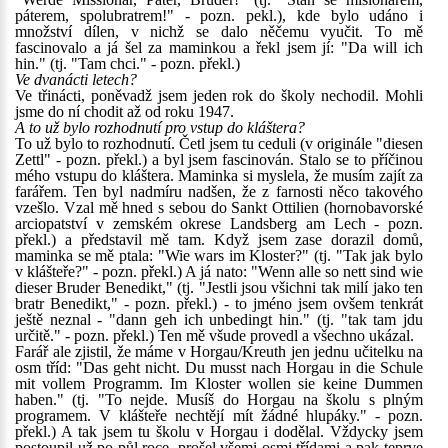
páterem, spolubratrem!" - pozn. pekl.), kde bylo udáno i
množství dílen, v nichž se dalo něčemu vyučit. To mě
fascinovalo a já šel za maminkou a řekl jsem jí: "Da will ich
hin." (tj. "Tam chci." - pozn. překl.)
Ve dvanácti letech?
Ve třinácti, poněvadž jsem jeden rok do školy nechodil. Mohli
jsme do ní chodit až od roku 1947.
A to už bylo rozhodnutí pro vstup do kláštera?
To už bylo to rozhodnutí. Četl jsem tu ceduli (v originále "diesen
Zettl" - pozn. překl.) a byl jsem fascinován. Stalo se to příčinou
mého vstupu do kláštera. Maminka si myslela, že musím zajít za
farářem. Ten byl nadmíru nadšen, že z farnosti něco takového
vzešlo. Vzal mě hned s sebou do Sankt Ottilien (hornobavorské
arciopatství v zemském okrese Landsberg am Lech - pozn.
překl.) a představil mě tam. Když jsem zase dorazil domů,
maminka se mě ptala: "Wie wars im Kloster?" (tj. "Tak jak bylo
v klášteře?" - pozn. překl.) A já nato: "Wenn alle so nett sind wie
dieser Bruder Benedikt," (tj. "Jestli jsou všichni tak milí jako ten
bratr Benedikt," - pozn. překl.) - to jméno jsem ovšem tenkrát
ještě neznal - "dann geh ich unbedingt hin." (tj. "tak tam jdu
určitě." - pozn. překl.) Ten mě všude provedl a všechno ukázal.
Farář ale zjistil, že máme v Horgau/Kreuth jen jednu učitelku na
osm tříd: "Das geht nicht. Du musst nach Horgau in die Schule
mit vollem Programm. Im Kloster wollen sie keine Dummen
haben." (tj. "To nejde. Musíš do Horgau na školu s plným
programem. V klášteře nechtějí mít žádné hlupáky." - pozn.
překl.) A tak jsem tu školu v Horgau i dodělal. Vždycky jsem
postoupil už po půl roce, prošel všemi osmi třídami a pak teprve