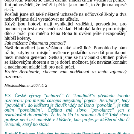
Jiní odpověděli, že teď žili pět let jako mniši, to že jim napoprvé
stačí.
Posílali jsme už také některé uchazeče na učňovské školy a dva
nebo tři jsme dali vystudovat na učitele.
Když jsou hotovi, mají vynikající vzdělání, perspektivu pro
budoucí profesi a existenční základ. Hluboké kořeny pro misijní
dílo a práci pro milého Pána Boha tu ovšem ještě nezapouštějí
hlubší kořeny.
Jak můžeme Inkamana pomoci?
Naši dobrodinci jsou většinou také starší lidé. Pomohlo by nám
už to, kdyby se misijní myšlence podařilo zase dál proniknout
mezi mladou generaci. Setkali jsme se tu v Sankt Ottilien právě
se žákovským sborem a to je dobrá možnost, jak navázat kontakt
a nadchnout mladé lidi pro naši práci.
Bratře Bernharde, chceme vám poděkovat za tento zajímavý
rozhovor.
Missionsblätter, 2007, č. 2
P.S. České výrazy "uchazeč" či "kandidát"v překladu tohoto
rozhovoru pro misijní časopis nevystihují pojem "Berufung", tedy
"povolání": do kláštera je člověk vždy od Boha "povolán", je sám
oním "povoláním". Čeština zná slovo "povolanec" jen z
rekrutování do armády. Že by tu šlo i o armádu Boží? Také slovo
profese není asi namístě v klášteře, kde profes je klášterní slib či
řeholník, který ho složil.
Rudolf Pachner, řádovým jménem bratr Bernhard, se narodil dne