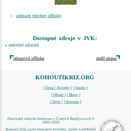
zobrazit všechny přílohy
Dostupné zdroje v JVK:
autoritní záznam
obrazová příloha
další strana
KOHOUTIKRIZ.ORG
[ Úvod / Novinky ]
[ Studie ]
[ Obsah ]
[ Mapy ]
[ Najít ]
[ Kontakt ]
Jihočeská vědecká knihovna v Českých Budějovicích ©
2001-2026
Kohoutí kříž, autor koncepce projektu, studie a překladů