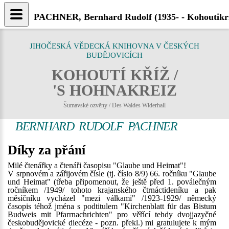
PACHNER, Bernhard Rudolf (1935- - Kohoutikri
JIHOČESKÁ VĚDECKÁ KNIHOVNA V ČESKÝCH
BUDĚJOVICÍCH
KOHOUTÍ KŘÍŽ /
'S HOHNAKREIZ
Šumavské ozvěny / Des Waldes Widerhall
BERNHARD RUDOLF PACHNER
Díky za přání
Milé čtenářky a čtenáři časopisu "Glaube und Heimat"!
V srpnovém a zářijovém čísle (tj. číslo 8/9) 66. ročníku "Glaube
und Heimat" (třeba připomenout, že ještě před 1. poválečným
ročníkem /1949/ tohoto krajanského čtrnáctideníku a pak
měsíčníku vycházel "mezi válkami" /1923-1929/ německý
časopis téhož jména s podtitulem "Kirchenblatt für das Bistum
Budweis mit Pfarrnachrichten" pro věřící tehdy dvojjazyčné
českobudějovické diecéze - pozn. překl.) mi gratulujete k mým