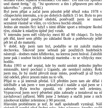
und damit fertig." (tj. "Jsi sportovec a tím i připraven pro něco
takového." - pozn. překl.)
Byl jsem přijat a začal jsem působit ještě téhož roku 1978 v
chlapeckém internátu, a to po dobrých dalších 15 let. Bylo to pro
mě neobyčejně poučné období, poněvadž jsem se musel
seznámit vlastně se vším, co výchova hochů obnáší.
Jedno ale musím říci: když s nimi děláte sport a trénujete školní
tým, získáte k mladým úplně jiný vztah.
V internátu jsem měl vždycky mezi 80 až 90 chlapci. To bylo
pět tříd, které sem přišly po základní škole a potřebovaly ještě
pět let až do maturity.
V době, kdy jsem tam byl, podařilo se mi založit malou
dechovku. Šikovně jsme sehnali pár použitých hudebních
nástrojů - dodnes mám křídlovku, na kterou jsem hrával. Založili
jsme pak i soubor bicích nástrojů marimba - to se vždycky moc
hodilo.
Roku 1993 se mě zeptal, kde by mohl umístit jednoho jiného
misionáře, který pochází z Ugandy, ale nemluví zulsky. Řekl
jsem mu, že by mohl převzít moje místo, poněvadž já už bych
rád odešel, přece jenom mám na to věk.
Přijal to a já internát předal. Už předtím jsem tam ale dělal i
údržbáře a tak jsem v tom pokračoval i nadále a ujal jsem se i
zahrady. Byla trochu zpustlá, víc plevele než zeleniny.
Vypracoval jsem nový pěstební plán zahrady a instaloval na ní
zavlažovací zařízení. Měli jsme 2 hektary a stačili jsme z nich
zásobovat klášter zeleninou z 90 procent.
Hlavním problémem je teď, že staří spolubratři vymírají. Náš
elektrikář zemřel před čtyřmi roky. Jeho nástupce, kterého stačil