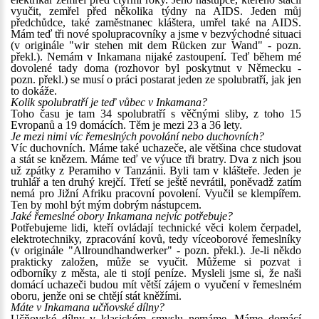
vyučit, zemřel před několika týdny na AIDS. Jeden můj
předchůdce, také zaměstnanec kláštera, umřel také na AIDS.
Mám teď tři nové spolupracovníky a jsme v bezvýchodné situaci
(v originále "wir stehen mit dem Rücken zur Wand" - pozn.
překl.). Nemám v Inkamana nijaké zastoupení. Teď během mé
dovolené tady doma (rozhovor byl poskytnut v Německu -
pozn. překl.) se musí o práci postarat jeden ze spolubratří, jak jen
to dokáže.
Kolik spolubratří je teď vůbec v Inkamana?
Toho času je tam 34 spolubratří s věčnými sliby, z toho 15
Evropanů a 19 domácích. Těm je mezi 23 a 36 lety.
Je mezi nimi víc řemeslných povolání nebo duchovních?
Víc duchovních. Máme také uchazeče, ale většina chce studovat
a stát se knězem. Máme teď ve výuce tři bratry. Dva z nich jsou
už zpátky z Peramiho v Tanzánii. Byli tam v klášteře. Jeden je
truhlář a ten druhý krejčí. Třetí se ještě nevrátil, poněvadž zatím
nemá pro Jižní Afriku pracovní povolení. Vyučil se klempířem.
Ten by mohl být mým dobrým nástupcem.
Jaké řemeslné obory Inkamana nejvíc potřebuje?
Potřebujeme lidi, kteří ovládají technické věci kolem čerpadel,
elektrotechniky, zpracování kovů, tedy víceoborové řemeslníky
(v originále "Allroundhandwerker" - pozn. překl.). Je-li někdo
prakticky založen, může se vyučit. Můžeme si pozvat i
odborníky z města, ale ti stojí peníze. Mysleli jsme si, že naši
domácí uchazeči budou mít větší zájem o vyučení v řemeslném
oboru, jenže oni se chtějí stát kněžími.
Máte v Inkamana učňovské dílny?
Učňovské dílny v klasickém smyslu nemáme. Máme domácí