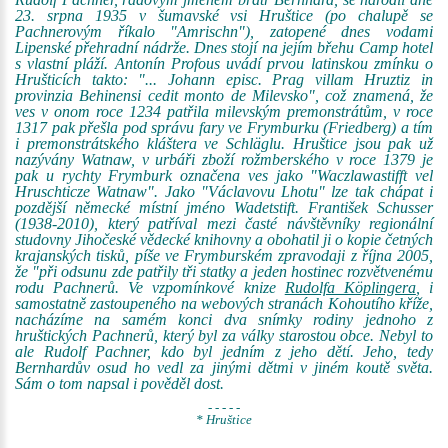
23. srpna 1935 v šumavské vsi Hruštice (po chalupě se
Pachnerovým říkalo "Amrischn"), zatopené dnes vodami
Lipenské přehradní nádrže. Dnes stojí na jejím břehu Camp hotel
s vlastní pláží. Antonín Profous uvádí prvou latinskou zmínku o
Hrušticích takto: "... Johann episc. Prag villam Hruztiz in
provinzia Behinensi cedit monto de Milevsko", což znamená, že
ves v onom roce 1234 patřila milevským premonstrátům, v roce
1317 pak přešla pod správu fary ve Frymburku (Friedberg) a tím
i premonstrátského kláštera ve Schläglu. Hruštice jsou pak už
nazývány Watnaw, v urbáři zboží rožmberského v roce 1379 je
pak u rychty Frymburk označena ves jako "Waczlawastifft vel
Hruschticze Watnaw". Jako "Václavovu Lhotu" lze tak chápat i
pozdější německé místní jméno Wadetstift. František Schusser
(1938-2010), který patříval mezi časté návštěvníky regionální
studovny Jihočeské vědecké knihovny a obohatil ji o kopie četných
krajanských tisků, píše ve Frymburském zpravodaji z října 2005,
že "při odsunu zde patřily tři statky a jeden hostinec rozvětvenému
rodu Pachnerů. Ve vzpomínkové knize
Rudolfa Köplingera
, i
samostatně zastoupeného na webových stranách Kohoutího kříže,
nacházíme na samém konci dva snímky rodiny jednoho z
hruštických Pachnerů, který byl za války starostou obce. Nebyl to
ale Rudolf Pachner, kdo byl jedním z jeho dětí. Jeho, tedy
Bernhardův osud ho vedl za jinými dětmi v jiném koutě světa.
Sám o tom napsal i pověděl dost.
- - - - -
* Hruštice