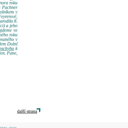
února roku
s Pachner
rolníkem v
Feyrerové,
arodila 8.
ci) a jeho
ajdeme ve
čného roku
 psaného v
udem Dolní
pschyho
k
len. Pane,
další strana