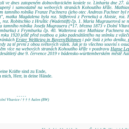
ali ve dnes zatopeném dolnovltavickém kostele sv. Linharta dne 27. 
oupený i samostatně na webových stranách Kohoutího kříže. Mathia
em tamního rolníka Franze Pachnera (jeho otec Andreas Pachner byl 
", matka Magdalena byla roz. Stifterová z Perneku) a Aloisie, roz. 
, roz. Robitschko z Hruštic (Wadetstift) čp. 1. Maria Mugrauerová se n
ra tamního rolníka Josefa Mugrauera (*17. března 1873 v Dolní Vltavi
ymburku) z Frymburku čp. 40. Walterova otce Mathiase Pachnera n
roku 1920 ještě před svatbou a jako padesátiletého na snímku z vále
stránkách
Erster Weltkrieg in Bayern/Böhmen
i pár listů z jeho deníku,
tedy za té první z obou světových válek. Jak je to všechno souvisí s os
 něm více na webových stranách Kohoutího kříže v pozdravu
Hanse Le
vadesátiletý dne 9. července 2019 v bádensko-württemberském městě Aa
eine Kräfte sind zu Ende,
 mich, Herr, in deine Hände.
- - - - -
olní Vltavice / † † † Aalen (BW)