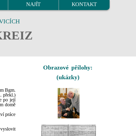
NAJÍT
KONTAKT
VICÍCH
KREIZ
Obrazové přílohy:
(ukázky)
vom Bgm.
 překl.)
 po její
ním domě
ví práce
vyslovit