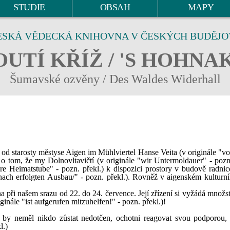
STUDIE
OBSAH
MAPY
ESKÁ VĚDECKÁ KNIHOVNA V ČESKÝCH BUDĚJO
UTÍ KŘÍŽ / 'S HOHNA
Šumavské ozvěny / Des Waldes Widerhall
m od starosty městyse Aigen im Mühlviertel Hanse Veita (v originále "
 o tom, že my Dolnovltavičtí (v originále "wir Untermoldauer" - pozn.
 Heimatstube" - pozn. překl.) k dispozici prostory v budově radnice
nach erfolgten Ausbau/" - pozn. překl.). Rovněž v aigenském kultur
 při našem srazu od 22. do 24. července. Její zřízení si vyžádá množst
inále "ist aufgerufen mitzuhelfen!" - pozn. překl.)!
 by neměl nikdo zůstat nedotčen, ochotni reagovat svou podporou, 
l.)