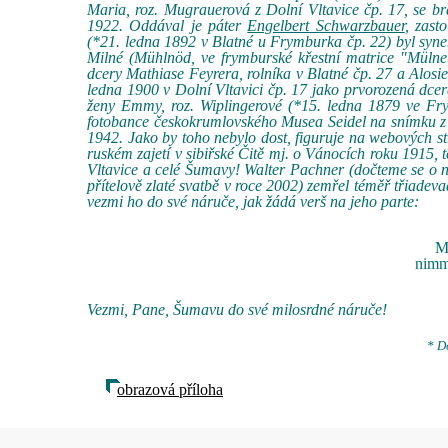
Maria, roz. Mugrauerová z Dolní Vltavice čp. 17, se br
1922. Oddával je páter
Engelbert Schwarzbauer
, zast
(*21. ledna 1892 v Blatné u Frymburka čp. 22) byl syn
Milné (Mühlnöd, ve frymburské křestní matrice "Mülnet
dcery Mathiase Feyrera, rolníka v Blatné čp. 27 a Alosie
ledna 1900 v Dolní Vltavici čp. 17 jako prvorozená dce
ženy Emmy, roz. Wiplingerové (*15. ledna 1879 ve Fr
fotobance českokrumlovského Musea Seidel na snímku z 
1942. Jako by toho nebylo dost, figuruje na webových 
ruském zajetí v sibiřské Čitě mj. o Vánocích roku 1915, 
Vltavice a celé Šumavy! Walter Pachner (dočteme se o
přítelově zlaté svatbě v roce 2002) zemřel téměř třiade
vezmi ho do své náruče, jak žádá verš na jeho parte:
M
nimm
Vezmi, Pane, Šumavu do své milosrdné náruče!
* D
obrazová příloha