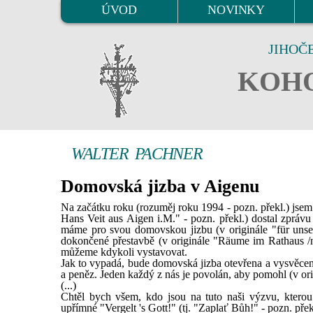
ÚVOD
NOVINKY
JIHOČ
KOHO
WALTER PACHNER
Domovská jizba v Aigenu
Na začátku roku (rozuměj roku 1994 - pozn. překl.) jse
Hans Veit aus Aigen i.M." - pozn. překl.) dostal zprávu
máme pro svou domovskou jizbu (v originále "für unsere
dokončené přestavbě (v originále "Räume im Rathaus /
můžeme kdykoli vystavovat.
Jak to vypadá, bude domovská jizba otevřena a vysvěcena
a peněz. Jeden každý z nás je povolán, aby pomohl (v orig
(...)
Chtěl bych všem, kdo jsou na tuto naši výzvu, kterou
upřímné "Vergelt 's Gott!" (tj. "Zaplať Bůh!" - pozn. přek