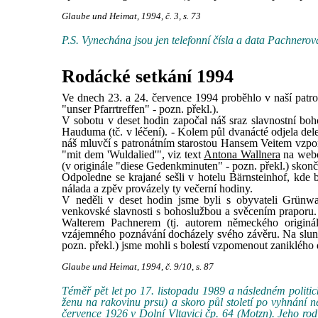
Glaube und Heimat, 1994, č. 3, s. 73
P.S. Vynechána jsou jen telefonní čísla a data Pachnerova
Rodácké setkání 1994
Ve dnech 23. a 24. července 1994 proběhlo v naší patron
"unser Pfarrtreffen" - pozn. překl.).
V sobotu v deset hodin započal náš sraz slavnostní boh
Hauduma (tč. v léčení). - Kolem půl dvanácté odjela de
náš mluvčí s patronátním starostou Hansem Veitem vzpom
"mit dem 'Wuldalied'", viz text
Antona Wallnera
na webo
(v originále "diese Gedenkminuten" - pozn. překl.) skonči
Odpoledne se krajané sešli v hotelu Bärnsteinhof, kde 
nálada a zpěv provázely ty večerní hodiny.
V neděli v deset hodin jsme byli s obyvateli Grünwal
venkovské slavnosti s bohoslužbou a svěcením praporu
Walterem Pachnerem (tj. autorem německého originál
vzájemného poznávání docházely svého závěru. Na slunc
pozn. překl.) jsme mohli s bolestí vzpomenout zanikléh
Glaube und Heimat, 1994, č. 9/10, s. 87
Téměř pět let po 17. listopadu 1989 a následném politi
ženu na rakovinu prsu) a skoro půl století po vyhnání 
července 1926 v Dolní Vltavici čp. 64 (Motzn). Jeho ro