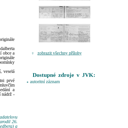
riginále
dalberta
zobrazit všechny přílohy
í obce a
riginále
upomínky
, veselá
Dostupné zdroje v JVK:
tni prvé
autoritní záznam
 mluvčím
ledání a
 nádrž -
ladatelovu
arodil 26.
iedberg) a