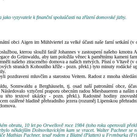
 jako vyzyvatele k finanční spoluúčasti na zřízení domovské jizby.
átní obci Aigen im Mühlviertel za velké účasti naše farní setkání (v o
oslužbou, kterou sloužil farář Johannes v zastoupení našeho kmotra A
legace do Grünwaldu, aby tam položila věnec k pamětnímu kameni farn
něli našeho ztraceného domova a našich mrtvých. Písní o Vltavě (v o
vých stranách Kohoutího kříže - pozn. překl.) tyto minuty rodácké 
ly.
byli pozdraveni mluvčím a starostou Veitem. Radost z mnoha shledání
du, Sonnwaldu a Berghäuseln, tj. osad naší patronátní obce, účas
. Následovalo vztyčení praporu obecním radou Miesbauerem a naším
u této textové ukázky - pozn. překl.). Radostné hodiny znovush
em ozářené hladině přehradního jezera (rozuměj Lipenskou přehradní
o domova.
ckém obratu, 10 let po Orwellově roce 1984 (toho roku operovali přek
nebylo někdejším Dolnovltavickým kam se vracet. Walter Pachner se n
diče Mathias Pachner, tesař rodem z Blatné (Platten) u Frymburka (Fr