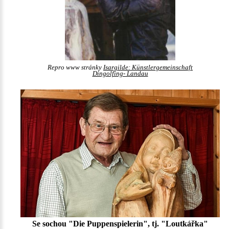
Repro www stránky
Isargilde: Künstlergemeinschaft
Dingolfing- Landau
Se sochou "Die Puppenspielerin", tj. "Loutkářka"