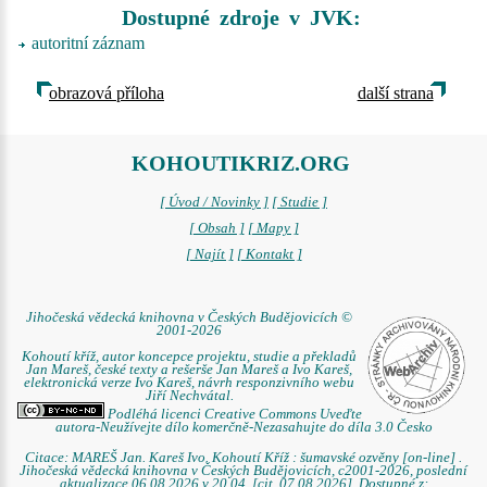
Dostupné zdroje v JVK:
autoritní záznam
obrazová příloha
další strana
KOHOUTIKRIZ.ORG
[ Úvod / Novinky ]
[ Studie ]
[ Obsah ]
[ Mapy ]
[ Najít ]
[ Kontakt ]
Jihočeská vědecká knihovna v Českých Budějovicích ©
2001-2026
Kohoutí kříž, autor koncepce projektu, studie a překladů
Jan Mareš, české texty a rešerše Jan Mareš a Ivo Kareš,
elektronická verze Ivo Kareš, návrh responzivního webu
Jiří Nechvátal.
Podléhá licenci Creative Commons Uveďte
autora-Neužívejte dílo komerčně-Nezasahujte do díla 3.0 Česko
Citace: MAREŠ Jan. Kareš Ivo. Kohoutí Kříž : šumavské ozvěny [on-line] .
Jihočeská vědecká knihovna v Českých Budějovicích, c2001-2026, poslední
aktualizace 06.08.2026 v 20.04. [cit. 07.08.2026]. Dostupné z: