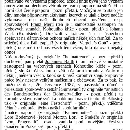
používáno ve významu praporec, ačkoli jinde bývá jeho význam
omezován na plechový větrník ve tvaru praporce na střeše či na
horní část žerdě praporu - pozn. překl.). Možným se to stalo jen
díky mnoha přípravným aktivitám, kterých se ujali a které nadále
vykonávají oba naši dlouholetí obecní pověřenci, resp.
zpravodajoví
Franz Mertl
(ten je i samostatně zastoupen na
webových stranách Kohoutího kříže - pozn. překl.) a Johann
Wick (Krautsieder). Dokázali v krátkém čase s úspěchem
apelovat na dárcovskou ochotu našich někdejších farníků. Za to
srdečný dík a Bůh zaplať! (v originále "Vergelt 's Gott" - pozn.
překl.) ode mě i od nás všech těm všem, kdo darovali nějaký
obnos.
Náš roduvěrný (v originále "heimattreuer" - pozn. překl.)
duchovní, pan prelát
Johannes Barth
(i on má své samostatné
zastoupení na webových stranách Kohoutího kříže - pozn.
překl.), slouží mši svatou a světí naši farní korouhev. Za to mu
děkuji jménem všech, kdož se k naší korouhvi znají. Přípravné
práce byly neseny velkým nadšením a obětavostí. Za to pak, že
můžeme dnes, 26. července 1987, v pasovském dómě u
příležitosti spolkového setkání Šumavanů (v originále "anläßlich
des Bundestreffens der Böhmerwäldler" - pozn. překl.) tu
korouhev slavnostně světit a nabídnout navíc i tento příležitostný
tisk (v originále "eine Festschrift" - pozn. překl.), vděčíme
účinné spolupráci těchto našich spolufarníků:
"matce praporu" (v originále "Fahnenmutter" - pozn. překl.)
Lore Bodemové (řečené Morxtn Lori" z Prakéře /v originále
"von Pragerstift", osada zanikla pod novějším českým
označením Pražačka/ - pozn. překl.)