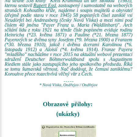
Na straně 538 knihy "Kreis Krummau an der Moldau" (1983),
kterou sestavil
Rupert Essl
, zastoupený i samostatně na webových
stranách Kohoutího kříže, najdeme i soupis majitelů a obyvatel
(zřejmě podle stavu v roce 1945) 58 popisných čísel zaniklé vsi
Neudörfel bei Andreasberg (česky Nová Víska) a mezi nimi pod
číslem 40 jména "Payer Franz u. Maria (Waldlinhart)". Arch
sčítání lidu z roku 1921 na témže čísle popisném eviduje rodinu
Heinricha (*23. května 1871) a Pauline (*21. března 1877)
Payerových se dvěma syny Josefem (*9. března 1900) a Franzem
(*30. března 1910), jakož i dvěma dcerami Karolinou (*6.
listopadu 1912) a Aloisií (*4. května 1914). Franze Payera
"mladšího" nacházíme v roce 2015 na aktuální webové prezentaci
sdružení Deutscher Böhmerwaldbund spolu s Augustinem
Riedlem stále jako zastupujícího jeho spolkového předsedu. Říká
se tomu šumavská věrnost. Nač dodávat, že čemusi zaniklému?
Korouhve přece rozechvívá věčný vítr z Čech.
- - - - -
* Nová Víska, Ondřejov / Ondřejov
Obrazové přílohy:
(ukázky)