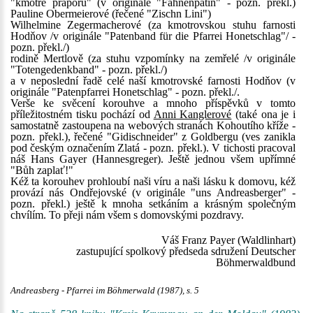
"kmotře praporu" (v originále "Fahnenpatin" - pozn. překl.)
Pauline Obermeierové (řečené "Zischn Lini")
Wilhelmine Zegermacherové (za kmotrovskou stuhu farnosti
Hodňov /v originále "Patenband für die Pfarrei Honetschlag"/ -
pozn. překl./)
rodině Mertlově (za stuhu vzpomínky na zemřelé /v originále
"Totengedenkband" - pozn. překl./)
a v neposlední řadě celé naší kmotrovské farnosti Hodňov (v
originále "Patenpfarrei Honetschlag" - pozn. překl./.
Verše ke svěcení korouhve a mnoho příspěvků v tomto
příležitostném tisku pochází od
Anni Kanglerové
(také ona je i
samostatně zastoupena na webových stranách Kohoutího kříže -
pozn. překl.), řečené "Gidischneider" z Goldbergu (ves zanikla
pod českým označením Zlatá - pozn. překl.). V tichosti pracoval
náš Hans Gayer (Hannesgreger). Ještě jednou všem upřímné
"Bůh zaplať!"
Kéž ta korouhev prohloubí naši víru a naši lásku k domovu, kéž
provází nás Ondřejovské (v originále "uns Andreasberger" -
pozn. překl.) ještě k mnoha setkáním a krásným společným
chvílím. To přeji nám všem s domovskými pozdravy.
Váš Franz Payer (Waldlinhart)
zastupující spolkový předseda sdružení Deutscher
Böhmerwaldbund
Andreasberg - Pfarrei im Böhmerwald (1987), s. 5