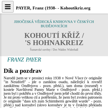
PAYER, Franz (1938- - Kohoutikriz.org
JIHOČESKÁ VĚDECKÁ KNIHOVNA V ČESKÝCH
BUDĚJOVICÍCH
KOHOUTÍ KŘÍŽ /
'S HOHNAKREIZ
Šumavské ozvěny / Des Waldes Widerhall
FRANZ PAYER
Dík a pozdrav
Narodil jsem se v prosinci roku 1938 v Nové Vísce (v originále
"in Neudörfl" - jde o zaniklou osadu, náležející k rovněž
zaniklému Ondřejovu - pozn. překl.), tam doma (rozuměj v
kostele Navštívení Panny Marie v Ondřejově - pozn. překl.)
jsem byl i pokřtěn a v Ondřejově jsem ještě chodil do první třídy.
Je mi proto velikou ctí a potěšením, že jsem byl zvolen patronem
(v originále "dass ich zum Schirmherrn gewählt wurde" - pozn.
překl.) nad korouhví (slovo korouhev je tu v českém překladu