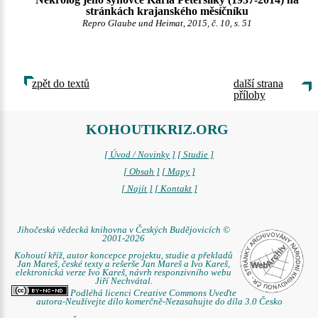
stránkách krajanského měsíčníku
Repro Glaube und Heimat, 2015, č. 10, s. 51
zpět do textů
další strana
přílohy
KOHOUTIKRIZ.ORG
[ Úvod / Novinky ]
[ Studie ]
[ Obsah ]
[ Mapy ]
[ Najít ]
[ Kontakt ]
Jihočeská vědecká knihovna v Českých Budějovicích ©
2001-2026
Kohoutí kříž, autor koncepce projektu, studie a překladů
Jan Mareš, české texty a rešerše Jan Mareš a Ivo Kareš,
elektronická verze Ivo Kareš, návrh responzivního webu
Jiří Nechvátal.
Podléhá licenci Creative Commons Uveďte
autora-Neužívejte dílo komerčně-Nezasahujte do díla 3.0 Česko