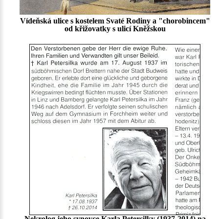
Vídeňská ulice s kostelem Svaté Rodiny a "chorobincem"
od křižovatky s ulicí Kněžskou
Nekrolog jeho synovce Karla Petersilky (1937-2014) na