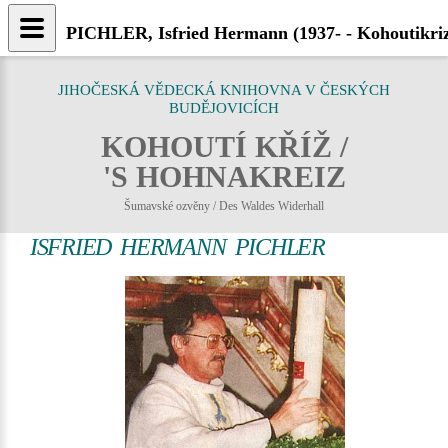
PICHLER, Isfried Hermann (1937- - Kohoutikri
JIHOČESKÁ VĚDECKÁ KNIHOVNA V ČESKÝCH
BUDĚJOVICÍCH
KOHOUTÍ KŘÍŽ /
'S HOHNAKREIZ
Šumavské ozvěny / Des Waldes Widerhall
ISFRIED HERMANN PICHLER