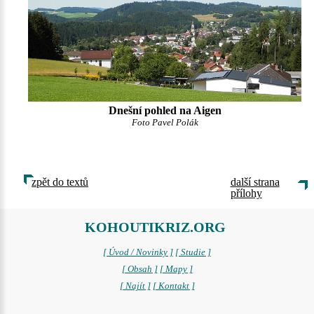
Dnešní pohled na Aigen
Foto Pavel Polák
zpět do textů
další strana
přílohy
KOHOUTIKRIZ.ORG
[ Úvod / Novinky ]
[ Studie ]
[ Obsah ]
[ Mapy ]
[ Najít ]
[ Kontakt ]