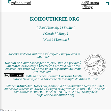
zpět do textů
další strana
přílohy
KOHOUTIKRIZ.ORG
[ Úvod / Novinky ]
[ Studie ]
[ Obsah ]
[ Mapy ]
[ Najít ]
[ Kontakt ]
Jihočeská vědecká knihovna v Českých Budějovicích ©
2001-2026
Kohoutí kříž, autor koncepce projektu, studie a překladů
Jan Mareš, české texty a rešerše Jan Mareš a Ivo Kareš,
elektronická verze Ivo Kareš, návrh responzivního webu
Jiří Nechvátal.
Podléhá licenci Creative Commons Uveďte
autora-Neužívejte dílo komerčně-Nezasahujte do díla 3.0 Česko
Citace: MAREŠ Jan. Kareš Ivo. Kohoutí Kříž : šumavské ozvěny [on-line] .
Jihočeská vědecká knihovna v Českých Budějovicích, c2001-2026, poslední
aktualizace 09.08.2026 v 12.29. [cit. 09.08.2026]. Dostupné z:
https://www.kohoutikriz.org