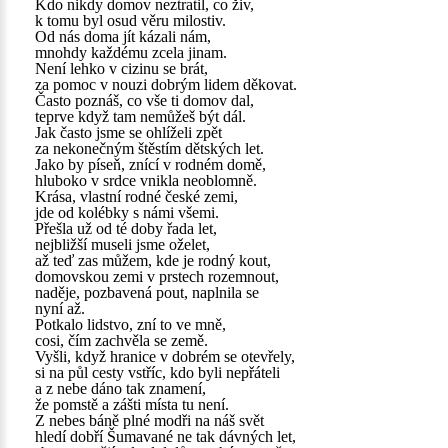
Kdo nikdy domov neztratil, co živ,
k tomu byl osud věru milostiv.
Od nás doma jít kázali nám,
mnohdy každému zcela jinam.
Není lehko v cizinu se brát,
za pomoc v nouzi dobrým lidem děkovat.
Často poznáš, co vše ti domov dal,
teprve když tam nemůžeš být dál.
Jak často jsme se ohlíželi zpět
za nekonečným štěstím dětských let.
Jako by píseň, znící v rodném domě,
hluboko v srdce vnikla neoblomně.
Krása, vlastní rodné české zemi,
jde od kolébky s námi všemi.
Přešla už od té doby řada let,
nejbližší museli jsme oželet,
až teď zas můžem, kde je rodný kout,
domovskou zemi v prstech rozemnout,
naděje, pozbavená pout, naplnila se
nyní až.
Potkalo lidstvo, zní to ve mně,
cosi, čím zachvěla se země.
Vyšli, když hranice v dobrém se otevřely,
si na půl cesty vstříc, kdo byli nepřáteli
a z nebe dáno tak znamení,
že pomstě a zášti místa tu není.
Z nebes báně plné modři na náš svět
hledí dobří Šumavané ne tak dávných let,