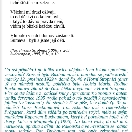
tiché štěstí se rozekvete.
Všichni mí drazí ožívají,
to od dětství co kolem byli,
i když to dávno pravda není,
vidím je blízké každou chvíli.
Hluboko v srdci domov zůstane ti:
Šumava - byli a jsme její děti.
Pfarrchronik Strobnitz (1996), s. 209
Sudetenpost, 1995, č. 18, s. 10
Co asi přimělo i po tolika rocích nějakou ženu k tomu prostému
veršování? Rozená byla Buxbaumová a narodila se podle křestní
matriky 12. prosince 1929 v domě čp. 46 v Horní Stropnici (dnes
už na náměstí nestojí), pokřtěna byla Aloisia Maria. Rodina
Buxbaumova žila až do času útěku a vyhnání v Horní Stropnici.
Více se dovídáme z rodácké knihy Pfarrchronik Strobnitz s datem
vzniku červenec 1995 (vyšla pak až o rok později k opravdovému
jubileu tzv."odsunu"). Na straně 221 se píše, že v domě čp. 32 na
náměstí Luise Buxbaumová, roz. Schachnerová z rakouského
Prägarten, která dům zdědila po zemřelém strýci, měla se svým
manželem Rupertem Buxbaumem, který byl povoláním holič, dvě
dcery, Luisu a Margaretu (†1996). Na konci války, do níž muž
narukoval, uprchla s dětmi do Rakouska a ve Freistadtu se rodina
znovu setkala. Pan Buxbaum tam pak opět vykonával své