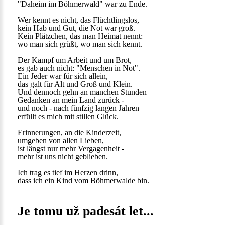
"Daheim im Böhmerwald" war zu Ende.
Wer kennt es nicht, das Flüchtlingslos,
kein Hab und Gut, die Not war groß.
Kein Plätzchen, das man Heimat nennt:
wo man sich grüßt, wo man sich kennt.
Der Kampf um Arbeit und um Brot,
es gab auch nicht: "Menschen in Not".
Ein Jeder war für sich allein,
das galt für Alt und Groß und Klein.
Und dennoch gehn an manchen Stunden
Gedanken an mein Land zurück -
und noch - nach fünfzig langen Jahren
erfüllt es mich mit stillen Glück.
Erinnerungen, an die Kinderzeit,
umgeben von allen Lieben,
ist längst nur mehr Vergagenheit -
mehr ist uns nicht geblieben.
Ich trag es tief im Herzen drinn,
dass ich ein Kind vom Böhmerwalde bin.
Je tomu už padesát let...