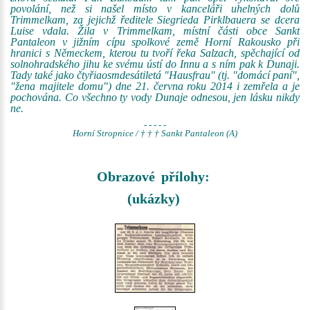
povolání, než si našel místo v kanceláři uhelných dolů
Trimmelkam, za jejichž ředitele Siegrieda Pirklbauera se dcera
Luise vdala. Žila v Trimmelkam, místní části obce Sankt
Pantaleon v jižním cípu spolkové země Horní Rakousko při
hranici s Německem, kterou tu tvoří řeka Salzach, spěchající od
solnohradského jihu ke svému ústí do Innu a s ním pak k Dunaji.
Tady také jako čtyřiaosmdesátiletá "Hausfrau" (tj. "domácí paní",
"žena majitele domu") dne 21. června roku 2014 i zemřela a je
pochována. Co všechno ty vody Dunaje odnesou, jen lásku nikdy
ne.
- - - - -
Horní Stropnice / † † † Sankt Pantaleon (A)
Obrazové přílohy:
(ukázky)