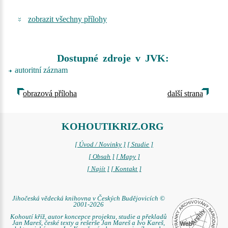
zobrazit všechny přílohy
Dostupné zdroje v JVK:
autoritní záznam
obrazová příloha
další strana
KOHOUTIKRIZ.ORG
[ Úvod / Novinky ]
[ Studie ]
[ Obsah ]
[ Mapy ]
[ Najít ]
[ Kontakt ]
Jihočeská vědecká knihovna v Českých Budějovicích ©
2001-2026
Kohoutí kříž, autor koncepce projektu, studie a překladů
Jan Mareš, české texty a rešerše Jan Mareš a Ivo Kareš,