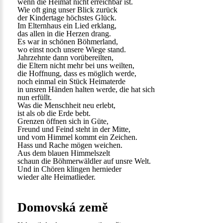
wenn die Heimat nicht erreichbar ist.
Wie oft ging unser Blick zurück
der Kindertage höchstes Glück.
Im Elternhaus ein Lied erklang,
das allen in die Herzen drang.
Es war in schönen Böhmerland,
wo einst noch unsere Wiege stand.
Jahrzehnte dann vorübereilten,
die Eltern nicht mehr bei uns weilten,
die Hoffnung, dass es möglich werde,
noch einmal ein Stück Heimaterde
in unsren Händen halten werde, die hat sich
nun erfüllt.
Was die Menschheit neu erlebt,
ist als ob die Erde bebt.
Grenzen öffnen sich in Güte,
Freund und Feind steht in der Mitte,
und vom Himmel kommt ein Zeichen.
Hass und Rache mögen weichen.
Aus dem blauen Himmelszelt
schaun die Böhmerwäldler auf unsre Welt.
Und in Chören klingen hernieder
wieder alte Heimatlieder.
Domovská země