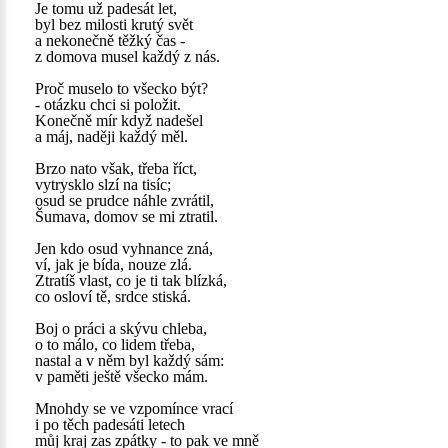
Je tomu už padesát let,
byl bez milosti krutý svět
a nekonečně těžký čas -
z domova musel každý z nás.
Proč muselo to všecko být?
- otázku chci si položit.
Konečně mír když nadešel
a máj, naději každý měl.
Brzo nato však, třeba říct,
vytrysklo slzí na tisíc;
osud se prudce náhle zvrátil,
Šumava, domov se mi ztratil.
Jen kdo osud vyhnance zná,
ví, jak je bída, nouze zlá.
Ztratíš vlast, co je ti tak blízká,
co osloví tě, srdce stiská.
Boj o práci a skývu chleba,
o to málo, co lidem třeba,
nastal a v něm byl každý sám:
v paměti ještě všecko mám.
Mnohdy se ve vzpomínce vrací
i po těch padesáti letech
můj kraj zas zpátky - to pak ve mně