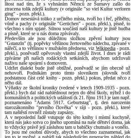
lítost nad tím, že s vyhnáním Němců ze Šumavy zašlo do
ztracena tolik zdejší kultury (v originále "so viel Kultur verloren
ging" - pozn. překl.).
Domov nesestává toliko z určitého místa, tvoří ho i řeč, příběhy,
vůně a pachy (v originále "Gerüchen" - pozn. překl.), písně, to
všechno s ním spjaté. Silnou součástí naší kultury je jistě hudba
a písně, které se u nás doma zpívávaly.
Především ale jsou důležitou složkou zpěvní kultury jsou
"Gstanzln" (tj. popěvky většinou žertovného nádechu, zpívané v
nářečí, a to většinou v mužském přednesu, viz
Wikipedia
- pozn.
překl.), poněvadž opěvovaly vlastní zdejší život. I dnes je rádi
zpíváme při našich rodáckých setkáních, abychom udržovali
naživu naše spojení s domovem.
Udržet dialekt bude jistě obtížné, poněvadž se jím obecně už
nehovoří. Podnikám proto tímto slovníkem (slovník tvoří
podstatnou část celé knihy - pozn. překl.) pokus, předat něco z
něho dál.
Výňatky ze školní kroniky (vedené v letech 1909-1935 - pozn.
překl.) bych dal rád nahlédnout nejen do dění školy, nýbrž i do
komunálních a politických událostí (k 21. říjnu 1913 je tam např.
poznamenáno "Adams 5917. Geburtstag", tj. den narozenin
starozákonního "prvního člověka" v ráji - pozn. překl.), které
tam naštěstí rovněž zůstaly zapsány.
A v neposlední řadě vstupuje do této knihy i místní kuchyně,
která nás jako sotva co jiného upomíná na naše dětství doma, jak
to vždycky právě její zásluhou tam u babičky chutnalo a vonělo.
To jsou mé osobní důvody, abych to všechno zaznamenal, jak
jen to je možné, a nabídl tak následujícím generacím náhled do