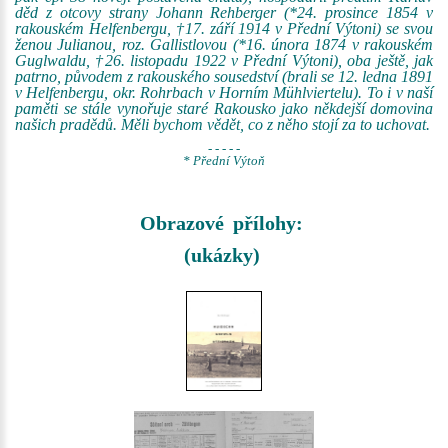
děd z otcovy strany Johann Rehberger (*24. prosince 1854 v
rakouském Helfenbergu, †17. září 1914 v Přední Výtoni) se svou
ženou Julianou, roz. Gallistlovou (*16. února 1874 v rakouském
Guglwaldu, †26. listopadu 1922 v Přední Výtoni), oba ještě, jak
patrno, původem z rakouského sousedství (brali se 12. ledna 1891
v Helfenbergu, okr. Rohrbach v Horním Mühlviertelu). To i v naší
paměti se stále vynořuje staré Rakousko jako někdejší domovina
našich pradědů. Měli bychom vědět, co z něho stojí za to uchovat.
- - - - -
* Přední Výtoň
Obrazové přílohy:
(ukázky)