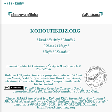
(1) - knihy
obrazová příloha
další strana
KOHOUTIKRIZ.ORG
[ Úvod / Novinky ]
[ Studie ]
[ Obsah ]
[ Mapy ]
[ Najít ]
[ Kontakt ]
Jihočeská vědecká knihovna v Českých Budějovicích ©
2001-2026
Kohoutí kříž, autor koncepce projektu, studie a překladů
Jan Mareš, české texty a rešerše Jan Mareš a Ivo Kareš,
elektronická verze Ivo Kareš, návrh responzivního webu
Jiří Nechvátal.
Podléhá licenci Creative Commons Uveďte
autora-Neužívejte dílo komerčně-Nezasahujte do díla 3.0 Česko
Citace: MAREŠ Jan. Kareš Ivo. Kohoutí Kříž : šumavské ozvěny [on-line] .
Jihočeská vědecká knihovna v Českých Budějovicích, c2001-2026, poslední
aktualizace 06.08.2026 v 20.04. [cit. 07.08.2026]. Dostupné z:
https://www.kohoutikriz.org