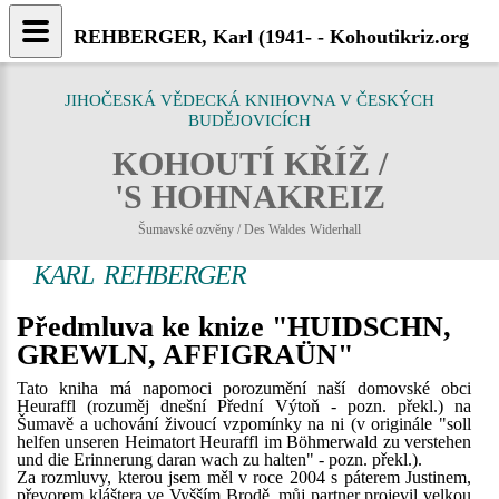
REHBERGER, Karl (1941- - Kohoutikriz.org
JIHOČESKÁ VĚDECKÁ KNIHOVNA V ČESKÝCH
BUDĚJOVICÍCH
KOHOUTÍ KŘÍŽ /
'S HOHNAKREIZ
Šumavské ozvěny / Des Waldes Widerhall
KARL REHBERGER
Předmluva ke knize "HUIDSCHN,
GREWLN, AFFIGRAÜN"
Tato kniha má napomoci porozumění naší domovské obci
Heuraffl (rozuměj dnešní Přední Výtoň - pozn. překl.) na
Šumavě a uchování živoucí vzpomínky na ni (v originále "soll
helfen unseren Heimatort Heuraffl im Böhmerwald zu verstehen
und die Erinnerung daran wach zu halten" - pozn. překl.).
Za rozmluvy, kterou jsem měl v roce 2004 s páterem Justinem,
převorem kláštera ve Vyšším Brodě, můj partner projevil velkou