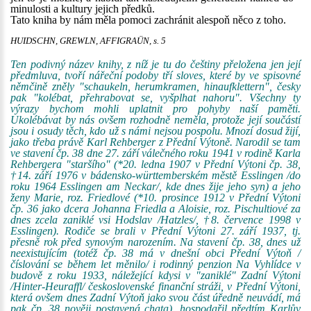
minulosti a kultury jejich předků.
Tato kniha by nám měla pomoci zachránit alespoň něco z toho.
HUIDSCHN, GREWLN, AFFIGRAÜN, s. 5
Ten podivný název knihy, z níž je tu do češtiny přeložena jen její
předmluva, tvoří nářeční podoby tří sloves, které by ve spisovné
němčině zněly "schaukeln, herumkramen, hinaufklettern", česky
pak "kolébat, přehrabovat se, vyšplhat nahoru". Všechny ty
výrazy bychom mohli uplatnit pro pohyby naší paměti.
Ukolébávat by nás ovšem rozhodně neměla, protože její součástí
jsou i osudy těch, kdo už s námi nejsou pospolu. Mnozí dosud žijí,
jako třeba právě Karl Rehberger z Přední Výtoně. Narodil se tam
ve stavení čp. 38 dne 27. září válečného roku 1941 v rodině Karla
Rehbergera "staršího" (*20. ledna 1907 v Přední Výtoni čp. 38,
†14. září 1976 v bádensko-württemberském městě Esslingen /do
roku 1964 Esslingen am Neckar/, kde dnes žije jeho syn) a jeho
ženy Marie, roz. Friedlové (*10. prosince 1912 v Přední Výtoni
čp. 36 jako dcera Johanna Friedla a Aloisie, roz. Pischultiové za
dnes zcela zaniklé vsi Hodslav /Hatzles/, †8. července 1998 v
Esslingen). Rodiče se brali v Přední Výtoni 27. září 1937, tj.
přesně rok před synovým narozením. Na stavení čp. 38, dnes už
neexistujícím (totéž čp. 38 má v dnešní obci Přední Výtoň /
číslování se během let měnilo/ i rodinný penzion Na Vyhlídce v
budově z roku 1933, náležející kdysi v "zaniklé" Zadní Výtoni
/Hinter-Heuraffl/ československé finanční stráži, v Přední Výtoni,
která ovšem dnes Zadní Výtoň jako svou část úředně neuvádí, má
pak čp. 38 nověji postavená chata), hospodařil předtím Karlův