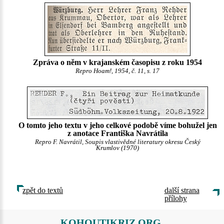
Zpráva o něm v krajanském časopisu z roku 1954
Repro Hoam!, 1954, č. 11, s. 17
O tomto jeho textu v jeho celkové podobě víme bohužel jen
z anotace Františka Navrátila
Repro F. Navrátil, Soupis vlastivědné literatury okresu Český
Krumlov (1970)
zpět do textů
další strana
přílohy
KOHOUTIKRIZ.ORG