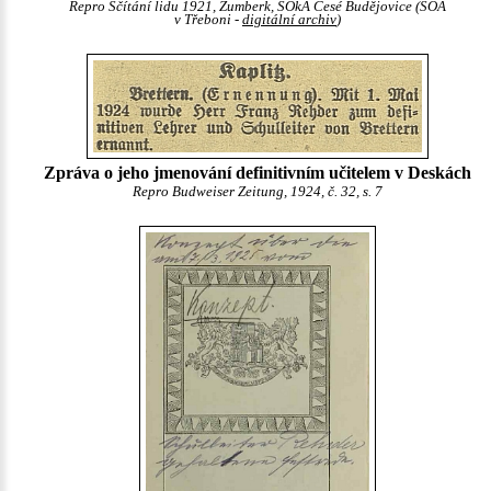
Repro Sčítání lidu 1921, Žumberk, SOkA Česé Budějovice (SOA
v Třeboni -
digitální archiv
)
Zpráva o jeho jmenování definitivním učitelem v Deskách
Repro Budweiser Zeitung, 1924, č. 32, s. 7