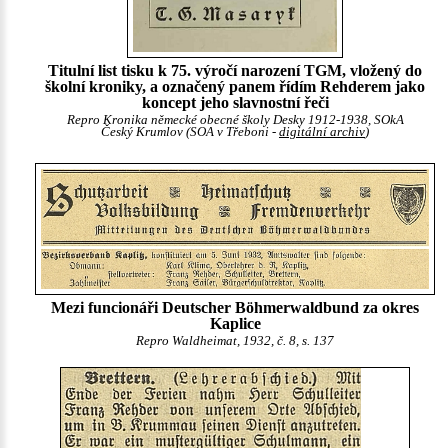
Titulní list tisku k 75. výročí narození TGM, vložený do
školní kroniky, a označený panem řídím Rehderem jako
koncept jeho slavnostní řeči
Repro Kronika německé obecné školy Desky 1912-1938, SOkA
Český Krumlov (SOA v Třeboni -
digitální archiv
)
Mezi funcionáři Deutscher Böhmerwaldbund za okres
Kaplice
Repro Waldheimat, 1932, č. 8, s. 137