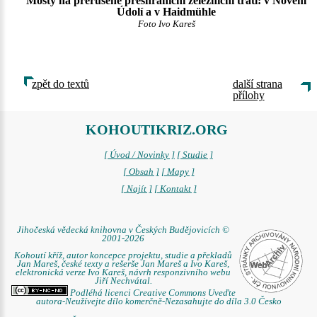
Mosty na přerušené přeshraniční železniční trati: v Novém
Údolí a v Haidmühle
Foto Ivo Kareš
zpět do textů
další strana
přílohy
KOHOUTIKRIZ.ORG
[ Úvod / Novinky ]
[ Studie ]
[ Obsah ]
[ Mapy ]
[ Najít ]
[ Kontakt ]
Jihočeská vědecká knihovna v Českých Budějovicích ©
2001-2026
Kohoutí kříž, autor koncepce projektu, studie a překladů
Jan Mareš, české texty a rešerše Jan Mareš a Ivo Kareš,
elektronická verze Ivo Kareš, návrh responzivního webu
Jiří Nechvátal.
Podléhá licenci Creative Commons Uveďte
autora-Neužívejte dílo komerčně-Nezasahujte do díla 3.0 Česko