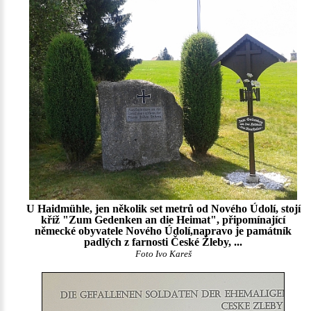
U Haidmühle, jen několik set metrů od Nového Údolí, stojí
kříž "Zum Gedenken an die Heimat", připomínající
německé obyvatele Nového Údolí,napravo je památník
padlých z farnosti České Žleby, ...
Foto Ivo Kareš