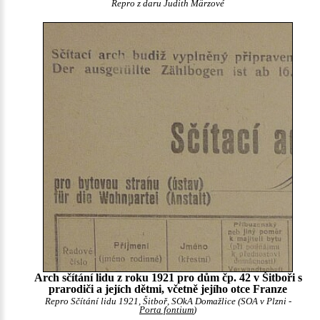
Repro z daru Judith Märzové
Arch sčítání lidu z roku 1921 pro dům čp. 42 v Šitboři s
prarodiči a jejích dětmi, včetně jejího otce Franze
Repro Sčítání lidu 1921, Šitboř, SOkA Domažlice (SOA v Plzni -
Porta fontium
)