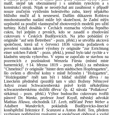
malíř, stejně tak obeznámený i s uměním ryteckým a s
konstrukcí strojů. Nijak se neostýchal ani zasáhnout v případě
nouze zručným vytržením bolestivého zubu, který nějakého
bližního mučil až k nesnesení. Dalším důkazem Roblova
mnohostranného nadání může být skutečnost, že Zadní mlýn
uzpůsobil za použití vlastnoručně zhotovených modelů pro užití
turbiny. Když dosáhla v Čechách rozmachu výroba řepného
cukru, byl jedním z prvních, kdo se zasadil o zbudování
cukrovaru v Českých Budějovicích. Na jeho pobádání (v
originále "auf sein Betreiben" - pozn. překl.) se utvořila akciová
společnost, která už v červenci 1836 vznesla požadavek o
povolení vzniku takové výrobny (v originále "zur Errichtung
einer solchen Fabrik" - pozn. překl.), jemuž bylo také rychle a v
kladném smyslu vyhověno. V srpnu se započalo se stavbou na
pozemcích z pozůstalosti Wenzela Fürsta (místní mistr
hamernický, †14. března 1819 - pozn. překl.) za městskou
"Chmelnicí" (v originále "hinter dem städtischen Hopfengarten",
šlo ovšem o dřevěné kolny v místě řečeném i "Holzgarten",
"Holzlegstätte" /měl tam být i hlídač složiště dřeva / na
Lineckém předměstí (později tam v ulici Boženy Němcové
/kdysi zvaní Schwarzenberská právě kvůli někdejšímu
schwarzenberskému složišti dřeva/ čp. 42 stávala "Pollakova"
sirkárna) - pozn. překl.) Výbor budoucího cukrovaru tvořili
pánové Dr.
Wanka
, profesor Josef
Koydl
, městský advokát
Mathias
Hlawa
, obchodník I.F.
Leeb
, měšťané Peter
Weber
a
Adalbert
Wunderlich
, pokladník Budějovicko-linecké
koněspřežní železnice F.
Scanzoni
a Anton
Robl
. Ten, předem
vyzbrojen potřebnými znalostmi se společnosti obětoval a vydal