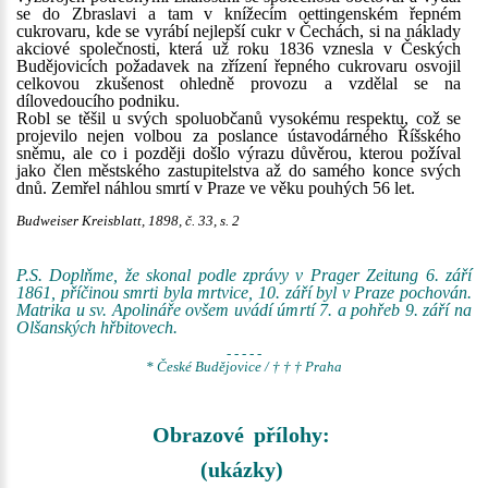
se do Zbraslavi a tam v knížecím oettingenském řepném
cukrovaru, kde se vyrábí nejlepší cukr v Čechách, si na náklady
akciové společnosti, která už roku 1836 vznesla v Českých
Budějovicích požadavek na zřízení řepného cukrovaru osvojil
celkovou zkušenost ohledně provozu a vzdělal se na
dílovedoucího podniku.
Robl se těšil u svých spoluobčanů vysokému respektu, což se
projevilo nejen volbou za poslance ústavodárného Říšského
sněmu, ale co i později došlo výrazu důvěrou, kterou požíval
jako člen městského zastupitelstva až do samého konce svých
dnů. Zemřel náhlou smrtí v Praze ve věku pouhých 56 let.
Budweiser Kreisblatt, 1898, č. 33, s. 2
P.S. Doplňme, že skonal podle zprávy v Prager Zeitung 6. září
1861, příčinou smrti byla mrtvice, 10. září byl v Praze pochován.
Matrika u sv. Apolináře ovšem uvádí úmrtí 7. a pohřeb 9. září na
Olšanských hřbitovech.
- - - - -
* České Budějovice / † † † Praha
Obrazové přílohy:
(ukázky)