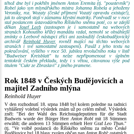
téhož dne byl i pokřtěn jménem Anton Eremita (tj. "poustevník")
Robel jako syn mlynářského mistra Johanna Robela a jehoženy
Veroniky, roz. Wozaty (české příjmení Vozatý opravdu existuje!),
jak to alespoň stojí v záznamu křestní matriky. Poněvadž se v roce
stal poslancem ústavodárného Říšského sněmu poté, co se zdejší
děkan
Josef Leeb
(zastoupen je i samostatně na webových
stranách Kohoutího kříže) mandátu vzdal, nemohl se obsáhlejší
zmínky o Leebově nástupci zříci ani zasloužilý českobudějovický
archivář
Reinhold Huyer
, rovněž mající na těchto webových
stranách i své samostatné zastoupení). Pasáž z jeho textu na
pokračování, vyšlého v roce 50. jubilea revolučního roku v listě
"Budweiser Kreisblatt" tu nelze nepřipomenout v úplném
tentokrát českém překladu, tedy i s větou, citovanou výše pod
titulem "Cukr ze Zbraslavi" z jiného pramene.
Rok 1848 v Českých Budějovicích a
majitel Zadního mlýna
Reinhold Huyer
V den rozhodnutí 18. srpna 1848 byl kolem poledne na radnici
vyhlášený volební výsledek znám už po celém městě. Výsledek
zněl: "Bei der Wahl des Reichstagdeputirten für die Stadt
Budweis wurde der Bürger Herr
Anton Robl
mit 18 Stimmen
erwählt; die anderen 13 Stimmen erhielt Herr Graf
Leo Thun
."
(tj. "Ve volbě poslanců do Říšského sněmu za město České
Budějovice byl 18 hlasy zvolen občan pan
Anton Robl
; ostatních