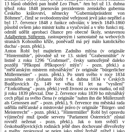
13 hlasů obdržeů pan hrabě
Leo Thun
." /ten byl už 13. dubna
téhož roku 1848 jmenován prezidentem zemského gubernia
Českého království, německy "Gubernialpräsident von
Böhmen", čímž se svobodomyslné veřejnosti jevil jako nepřítel a
byl 17. července 1848 z funkce odvolán; v letech 1849-1860
působil ovšem jako ministr kultu a vyučování a v této funkci mj.
odmítl udělit aprobaci čítance pro obecné školy, sestavenou
Adalbertem Stifterem
, zastoupeným i samostatně na webových
stranách Kohoutího kříže, poněvadž má prý málo katolického
ducha/ - pozn. překl.).
Anton Robl byl majitelem Zadního mlýna (v originále
"Hintermühle", původně už ve 13. století "Grabenmühle" /v
listině z roku 1296 "Grabmuel", česky samozřejmě daleko
později "Příkopní /Příkopový/ mlýn"/ - pozn. překl.) a
"měšťanským mistrem mlynářským" (v originále "bürgerlicher
Müllermeister" - pozn. překl.). Po smrti svého v roce 1834
zesnulého otce (Johann Robl †4. dubna 1834 v Českých
Budějovicích čp. 149 ve věku 81 let na "vysílení"
/"Entkräftung" - pozn. překl.) vedl živnost za svou matku, od níž
ji roku 1839 převzal. Dne 2. července roku 1839 ho mlynářský
cech přijal za svého člena (v originále "nahm ihn die Müllerzunft
als Genossen auf" - pozn. překl.), 9. července mu městská rada
udělila měšťanské a mistrovské právo (v originále "Bürger- und
Meisterrecht" - pozn. překl.). "Hintermüller" Robl byl opravdu
výjimečný muž (podle serveru "Parlament Österreich" zůstal
rovněž neženat - pozn. překl.). Jak o tom svědčí v
českobudějovických rodinách ještě dnes dochované dřevořezby
a malby, projevoval se nejen jako pilný řezbář, nýbrž i jako