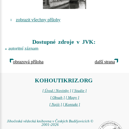
zobrazit všechny přílohy
Dostupné zdroje v JVK:
autoritní záznam
obrazová příloha
další strana
KOHOUTIKRIZ.ORG
[ Úvod / Novinky ]
[ Studie ]
[ Obsah ]
[ Mapy ]
[ Najít ]
[ Kontakt ]
Jihočeská vědecká knihovna v Českých Budějovicích ©
2001-2026