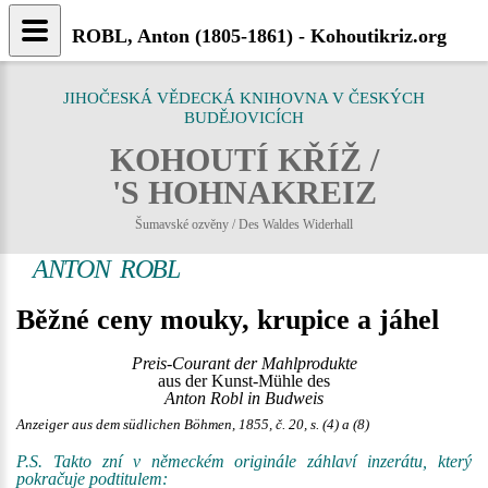
ROBL, Anton (1805-1861) - Kohoutikriz.org
JIHOČESKÁ VĚDECKÁ KNIHOVNA V ČESKÝCH
BUDĚJOVICÍCH
KOHOUTÍ KŘÍŽ /
'S HOHNAKREIZ
Šumavské ozvěny / Des Waldes Widerhall
ANTON ROBL
Běžné ceny mouky, krupice a jáhel
Preis-Courant der Mahlprodukte
aus der Kunst-Mühle des
Anton Robl in Budweis
Anzeiger aus dem südlichen Böhmen, 1855, č. 20, s. (4) a (8)
P.S. Takto zní v německém originále záhlaví inzerátu, který
pokračuje podtitulem: