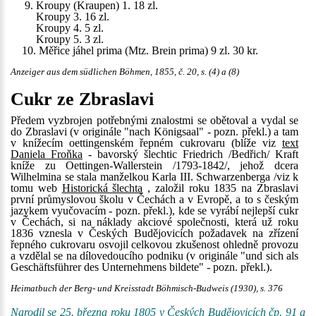
9. Kroupy (Kraupen) 1. 18 zl.
Kroupy 3. 16 zl.
Kroupy 4. 5 zl.
Kroupy 5. 3 zl.
10. Měřice jáhel prima (Mtz. Brein prima) 9 zl. 30 kr.
Anzeiger aus dem südlichen Böhmen, 1855, č. 20, s. (4) a (8)
Cukr ze Zbraslavi
Předem vyzbrojen potřebnými znalostmi se obětoval a vydal se
do Zbraslavi (v originále "nach Königsaal" - pozn. překl.) a tam
v knížecím oettingenském řepném cukrovaru (blíže viz
text
Daniela Froňka
- bavorský šlechtic Friedrich /Bedřich/ Kraft
kníže zu Oettingen-Wallerstein /1793-1842/, jehož dcera
Wilhelmina se stala manželkou Karla III. Schwarzenberga /viz k
tomu web
Historická šlechta
, založil roku 1835 na Zbraslavi
první průmyslovou školu v Čechách a v Evropě, a to s českým
jazykem vyučovacím - pozn. překl.), kde se vyrábí nejlepší cukr
v Čechách, si na náklady akciové společnosti, která už roku
1836 vznesla v Českých Budějovicích požadavek na zřízení
řepného cukrovaru osvojil celkovou zkušenost ohledně provozu
a vzdělal se na dílovedoucího podniku (v originále "und sich als
Geschäftsführer des Unternehmens bildete" - pozn. překl.).
Heimatbuch der Berg- und Kreisstadt Böhmisch-Budweis (1930), s. 376
Narodil se 25. března roku 1805 v Českých Budějovicích čp. 91 a