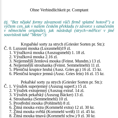
Ohne Verbindlichkeit pr. Comptant
(tj. "Bez nějaké formy závaznosti vůči firmě splatné hotově") a
výčtem cen, jak v našem českém překladu (v závorce s označením
v německém originále), jak následují (strych=měřice/ v jiné
souvislosti také "Metze"/):
Krupařské sorty za strych (Griesler Sorten pr. Str.):
Č. 0. Luxusní mouka (Luxusmehl)19 zl.
1. Výražková mouka (Auszugsmehl) 1. 18 zl.
2. Výražková mouka 2.16 zl.
3. Nejjemnější žemlová mouka (Feinst. Mundm.) 13 zl.
4. Nejjemnější strouhanka (Feinst. Semmelmehl) 11 zl.
5. Pšeničná krupice hrubá (Ausz. Gries gr.) 16 zl. 15 kr.
6. Pšeničná krupice jemná (Ausz. Gries fein) 16 zl. 15 kr.
Pekařské sorty za strych (Griesler Sorten pr. Str.):
Č. 1. Výražek superjemný (Auszug superf.) 15 zl.
2. Výražek extrajemný (Auszug extraf. 14 zl.
3. Výražek pekařský (Auszug Bäcker) 13 zl.
4. Strouhanka (Semmelmehl) 10 zl.
5. Prostřední mouka (Pohlmehl) 8 zl.
6. Žitná mouka extra (Kornmehl extra) 12 zl. 30 kr.
7. Žitná mouka světlá (Kornmehl weiß) 11 zl. 45 kr.
8. Žitná mouka tmavá (Kornmehl schw.) 9 zl. 30 kr.