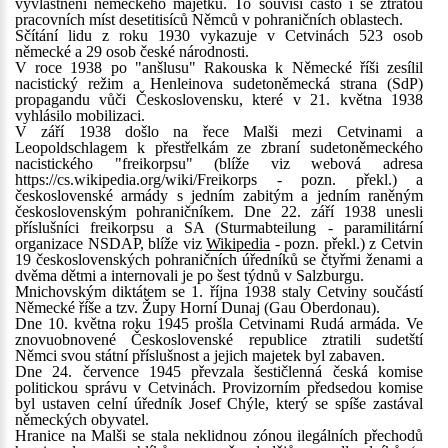
vyvlastnění německého majetku. To souvisí často i se ztrátou
pracovních míst desetitisíců Němců v pohraničních oblastech.
Sčítání lidu z roku 1930 vykazuje v Cetvinách 523 osob
německé a 29 osob české národnosti.
V roce 1938 po "anšlusu" Rakouska k Německé říši zesílil
nacistický režim a Henleinova sudetoněmecká strana (SdP)
propagandu vůči Československu, které v 21. května 1938
vyhlásilo mobilizaci.
V září 1938 došlo na řece Malši mezi Cetvinami a
Leopoldschlagem k přestřelkám ze zbraní sudetoněmeckého
nacistického "freikorpsu" (blíže viz webová adresa
https://cs.wikipedia.org/wiki/Freikorps - pozn. překl.) a
československé armády s jedním zabitým a jedním raněným
československým pohraničníkem. Dne 22. září 1938 unesli
příslušníci freikorpsu a SA (Sturmabteilung - paramilitární
organizace NSDAP, blíže viz
Wikipedia
- pozn. překl.) z Cetvin
19 československých pohraničních úředníků se čtyřmi ženami a
dvěma dětmi a internovali je po šest týdnů v Salzburgu.
Mnichovským diktátem se 1. října 1938 staly Cetviny součástí
Německé říše a tzv. Župy Horní Dunaj (Gau Oberdonau).
Dne 10. května roku 1945 prošla Cetvinami Rudá armáda. Ve
znovuobnovené Československé republice ztratili sudetští
Němci svou státní příslušnost a jejich majetek byl zabaven.
Dne 24. července 1945 převzala šestičlenná česká komise
politickou správu v Cetvinách. Provizorním předsedou komise
byl ustaven celní úředník Josef Chýle, který se spíše zastával
německých obyvatel.
Hranice na Malši se stala neklidnou zónou ilegálních přechodů