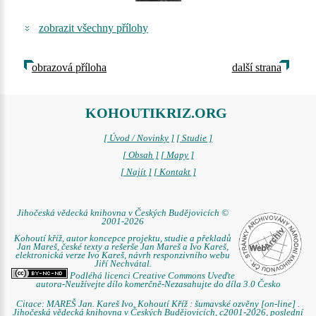
zobrazit všechny přílohy
obrazová příloha
další strana
KOHOUTIKRIZ.ORG
[ Úvod / Novinky ]
[ Studie ]
[ Obsah ]
[ Mapy ]
[ Najít ]
[ Kontakt ]
Jihočeská vědecká knihovna v Českých Budějovicích ©
2001-2026
Kohoutí kříž, autor koncepce projektu, studie a překladů
Jan Mareš, české texty a rešerše Jan Mareš a Ivo Kareš,
elektronická verze Ivo Kareš, návrh responzivního webu
Jiří Nechvátal.
Podléhá licenci Creative Commons Uveďte
autora-Neužívejte dílo komerčně-Nezasahujte do díla 3.0 Česko
Citace: MAREŠ Jan. Kareš Ivo. Kohoutí Kříž : šumavské ozvěny [on-line] .
Jihočeská vědecká knihovna v Českých Budějovicích, c2001-2026, poslední