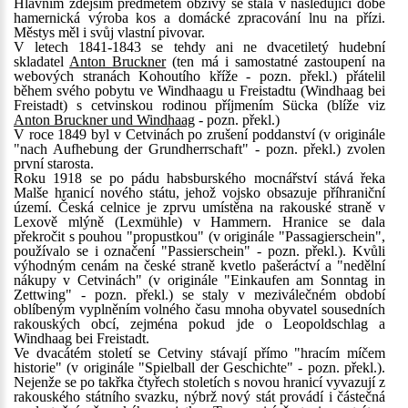
Hlavním zdejším předmětem obživy se stala v následující době
hamernická výroba kos a domácké zpracování lnu na přízi.
Městys měl i svůj vlastní pivovar.
V letech 1841-1843 se tehdy ani ne dvacetiletý hudební
skladatel
Anton Bruckner
(ten má i samostatné zastoupení na
webových stranách Kohoutího kříže - pozn. překl.) přátelil
během svého pobytu ve Windhaagu u Freistadtu (Windhaag bei
Freistadt) s cetvinskou rodinou příjmením Sücka (blíže viz
Anton Bruckner und Windhaag
- pozn. překl.)
V roce 1849 byl v Cetvinách po zrušení poddanství (v originále
"nach Aufhebung der Grundherrschaft" - pozn. překl.) zvolen
první starosta.
Roku 1918 se po pádu habsburského mocnářství stává řeka
Malše hranicí nového státu, jehož vojsko obsazuje příhraniční
území. Česká celnice je zprvu umístěna na rakouské straně v
Lexově mlýně (Lexmühle) v Hammern. Hranice se dala
překročit s pouhou "propustkou" (v originále "Passagierschein",
používalo se i označení "Passierschein" - pozn. překl.). Kvůli
výhodným cenám na české straně kvetlo pašeráctví a "nedělní
nákupy v Cetvinách" (v originále "Einkaufen am Sonntag in
Zettwing" - pozn. překl.) se staly v meziválečném období
oblíbeným vyplněním volného času mnoha obyvatel sousedních
rakouských obcí, zejména pokud jde o Leopoldschlag a
Windhaag bei Freistadt.
Ve dvacátém století se Cetviny stávají přímo "hracím míčem
historie" (v originále "Spielball der Geschichte" - pozn. překl.).
Nejenže se po takřka čtyřech stoletích s novou hranicí vyvazují z
rakouského státního svazku, nýbrž nový stát provádí i částečná