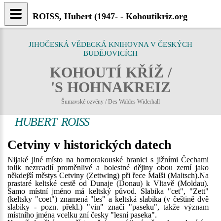
ROISS, Hubert (1947- - Kohoutikriz.org
JIHOČESKÁ VĚDECKÁ KNIHOVNA V ČESKÝCH
BUDĚJOVICÍCH
KOHOUTÍ KŘÍŽ /
'S HOHNAKREIZ
Šumavské ozvěny / Des Waldes Widerhall
HUBERT ROISS
Cetviny v historických datech
Nijaké jiné místo na hornorakouské hranici s jižními Čechami
tolik nezrcadlí proměnlivé a bolestné dějiny obou zemí jako
někdejší městys Cetviny (Zettwing) při řece Malši (Maltsch).Na
prastaré keltské cestě od Dunaje (Donau) k Vltavě (Moldau).
Samo místní jméno má keltský původ. Slabika "cet", "Zett"
(keltsky "coet") znamená "les" a keltská slabika (v češtině dvě
slabiky - pozn. překl.) "vin" značí "paseku", takže význam
místního jména vcelku zní česky "lesní paseka".