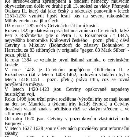
Ke středověkému zpřístupnění a osídlení německy mluvícím
obyvatelstvem došlo ve druhé půli 13. stoletá za vlády Přemysla
Otakara II., který dal jako český a rakouský panovník v letech
1251-1278 vymýtit hustý lesní pás na severu rakouského
Mühlviertelu a na jihu Čech.
Už v roce 1285 měl v Cetvinách stát farní kostel.
Rokem 1325 je datována prvá listinná zmínka o Cetvinách, když
Petr z Rožmberka (jde o Petra I. z Rožmberka /†1347/,
nejvyššího komorníka Království českého - pozn. překl.) dává
Cetviny a Mikulov (Böhmdorf) do zástavy Bohunkovi z
Harrachu za 83 stříbrných (v originále "gegen 83 Mark Silber" -
pozn. překl.).
K roku 1384 se vztahuje první listinná zmínka o cetvinském
kostele.
V roce 1418 je Cetvinám propůjčeno Oldřichem II. z
Rožmberka (žil v letech 1403-1462, rodovým vladařem byl v
letech 1418-1451 - pozn. překl.) právo trhu, což se rovná
povýšení na městys.
V letech 1420-1423 jsou Cetviny opakovaně napadeny
husitskými voji.
Roku 1498 jsou tržní práva rozšířena (výroční trhy se mají konat
na den sv. Mauricia a týdenní trhy každý čtvrtek) a Cetviny
dostávají vlastní znak s pětilistou růží se zlatým středem a ve
stříbrném poli.
Od roku 1620 jsou Cetviny v pozemkovém vlastnictví rodu
Buquoyů.
V letech 1627-1628 jsou v Cetvinách prováděny protireformační
zásahy.