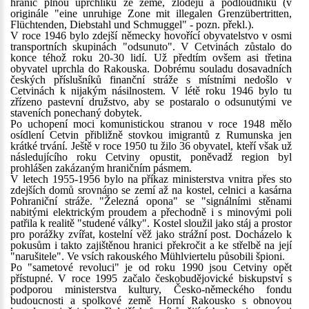
hranic plnou uprchlíků ze země, zlodějů a podloudníků (v
originále "eine unruhige Zone mit illegalen Grenzübertritten,
Flüchtenden, Diebstahl und Schmuggel" - pozn. překl.).
V roce 1946 bylo zdejší německy hovořící obyvatelstvo v osmi
transportních skupinách "odsunuto". V Cetvinách zůstalo do
konce téhož roku 20-30 lidí. Už předtím ovšem asi třetina
obyvatel uprchla do Rakouska. Dobrému souladu dosavadních
českých příslušníků finanční stráže s místními nedošlo v
Cetvinách k nijakým násilnostem. V létě roku 1946 bylo tu
zřízeno pastevní družstvo, aby se postaralo o odsunutými ve
staveních ponechaný dobytek.
Po uchopení moci komunistickou stranou v roce 1948 mělo
osídlení Cetvin přibližně stovkou imigrantů z Rumunska jen
krátké trvání. Ještě v roce 1950 tu žilo 36 obyvatel, kteří však už
následujícího roku Cetviny opustit, poněvadž region byl
prohlášen zakázaným hraničním pásmem.
V letech 1955-1956 bylo na příkaz ministerstva vnitra přes sto
zdejších domů srovnáno se zemí až na kostel, celnici a kasárna
Pohraniční stráže. "Železná opona" se "signálními stěnami
nabitými elektrickým proudem a přechodně i s minovými poli
patřila k realitě "studené války". Kostel sloužil jako stáj a prostor
pro porážky zvířat, kostelní věž jako strážní post. Docházelo k
pokusům i takto zajištěnou hranici překročit a ke střelbě na její
"narušitele". Ve vsích rakouského Mühlviertelu působili špioni.
Po "sametové revoluci" je od roku 1990 jsou Cetviny opět
přístupné. V roce 1995 začalo českobudějovické biskupství s
podporou ministerstva kultury, Česko-německého fondu
budoucnosti a spolkové země Horní Rakousko s obnovou