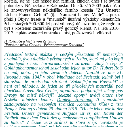
kostela, stejně jako někdejších farníků, žijících dnes i se svými
potomky v Německu a v Rakousku. Dne 6. září 2003 pak došlo
ke znovuvysvěcení někdejšího farního kostela "Zu Unserer
Lieben Frauen Geburt" (tj. "Narození Panny Marie" - pozn.
překl.) Objev fresek a "maurské" iluzívní výzdoby klenebních
žeber starých 500-600 let poskytl nový důkaz o tom, že regionu
byl s kostelem zachráněn pravý gotický klenot. Na léta 2016-
2017 je plánována rekonstrukce míst, poškozených vlhkostí.
H. Roiss, Geschichte von Zettwing
"Památné místo Cetviny - Erinnerungsort Zettwing"
Předchozí textová ukázka je českým překladem tří německých
originálů, dvou digitálně přístupných a třetího, který mi jako kopii
z jubilejního tisku hornorakouského sdružení "zlatých čepců"
Goldhaubengemenschaft zaslal sám jejich autor Dr. Hubert Roiß
na můj dotaz po jeho životních datech. Narodil se dne 21.
listopadu roku 1947 v obci Windhaag bei Freistadt, jejímž byl i
starostou. Je předsedou sdružení "Zukunftsforum Freiwald" a
není asi náhodou, že jeden ze tří přeložených materiálů pod
hlavičkou Green Belt Center, organizace podporující zelený pás
Evropy na místě někdejší "železné opony" uvádí citace slov
českého ministra kultury
Daniela Hermana
(i samostatně
zastoupeného na webových stranách Kohoutího kříže) z listu
Prager Zeitung s datem 29. dubna 2015: "Heute leben wir in der
Freiheit. Unsere gemeinsame Aufgabe ist es, den Raum der
Freiheit unter dem Dach des gemeinsamen europäischen Hauses
zu füllen." V české verzi stránek ta slova znějí: "Svoboda je
velkým prostorem, který má být vyplněn pozitivním obsahem a to