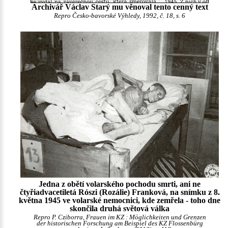
Archivář Václav Starý mu věnoval tento cenný text
Repro Česko-bavorské Výhledy, 1992, č. 18, s. 6
Jedna z obětí volarského pochodu smrti, ani ne
čtyřiadvacetiletá Rószi (Rozálie) Franková, na snímku z 8.
května 1945 ve volarské nemocnici, kde zemřela - toho dne
skončila druhá světová válka
Repro P. Cziborra, Frauen im KZ : Möglichkeiten und Grenzen
der historischen Forschung am Beispiel des KZ Flossenbürg