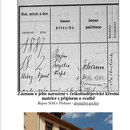
Záznam o jeho narození v českobudějovické křestní
matrice s přípisem o svatbě
Repro SOA v Třeboni -
digitální archiv