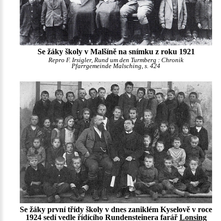
Se žáky školy v Malšíně na snímku z roku 1921
Repro F. Irsigler, Rund um den Turmberg : Chronik
Pfarrgemeinde Malsching, s. 424
Se žáky první třídy školy v dnes zaniklém Kyselově v roce
1924 sedí vedle řídícího Rundensteinera farář
Lonsing