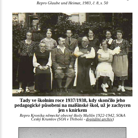
Repro Glaube und Heimat, 1983, č. 8, s. 50
Tady ve školním roce 1937/1938, kdy skončilo jeho
pedagogické působení na malšínské škol, už je zachycen
jen s knírkem
Repro Kronika německé obecné školy Malšín 1922-1942, SOkA
Český Krumlov (SOA v Třeboni -
digitální archiv
)