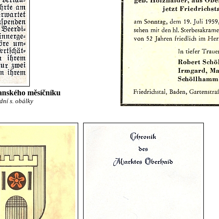
janského měsíčníku
dní s. obálky