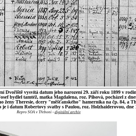
ní Dvořiště vysvítá datum jeho narození 29. září roku 1899 v ro
sef bydlel tamtéž, matka Magdalena, roz. Pilsová, pocházel z dnes 
eho ženy Theresie, dcery "měšťanského" hamerníka na čp. 84, a Ther
 je i datum Robertovy svatby s Paulou, roz. Holzhaiderovou, dne
Repro SOA v Třeboni -
digitální archiv