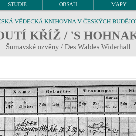
STUDIE
OBSAH
MAPY
ESKÁ VĚDECKÁ KNIHOVNA V ČESKÝCH BUDĚJO
UTÍ KŘÍŽ / 'S HOHNA
Šumavské ozvěny / Des Waldes Widerhall