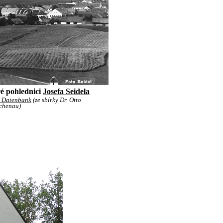
é pohlednici
Josefa Seidela
e Datenbank
(ze sbírky Dr. Otto
uchenau)