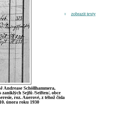
zobrazit texty
dině Andrease Schöllhammera,
zaniklých Sejfů /Seiften/, obce
esie, roz. Auerové, z téhož čísla
 10. února roku 1930