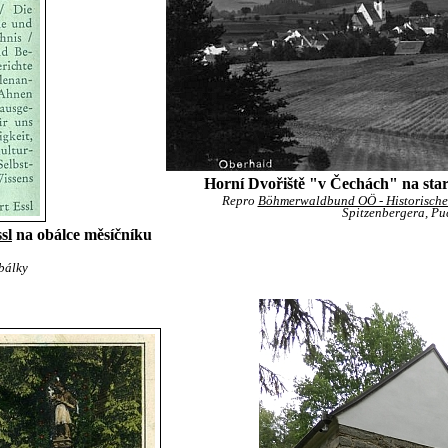
Horní Dvořiště "v Čechách" na star
Repro
Böhmerwaldbund OÖ - Historisch
Spitzenbergera, P
sl
na obálce měsíčníku
bálky