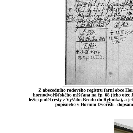
Z abecedního rodového registru farní obce Hor
hornodvořišťského měšťana na čp. 68 (jeho otec Jo
ležící podél cesty z Vyššího Brodu do Rybníka), a j
popisného v Horním Dvořišti - dopsáno