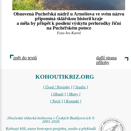
Obnovená Pucheřská nádrž u Arnoštova ve svém názvu
připomíná sklářskou historii kraje
a měla by přispět k posílení výskytu perlorodky říční
na Puchéřském potoce
Foto Ivo Kareš
zpět do textů
další strana
přílohy
KOHOUTIKRIZ.ORG
[ Úvod / Novinky ]
[ Studie ]
[ Obsah ]
[ Mapy ]
[ Najít ]
[ Kontakt ]
Jihočeská vědecká knihovna v Českých Budějovicích ©
2001-2026
Kohoutí kříž, autor koncepce projektu, studie a překladů