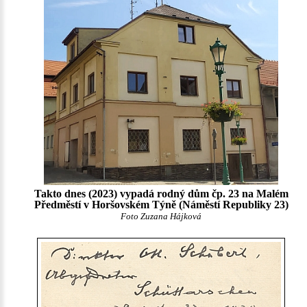
Takto dnes (2023) vypadá rodný dům čp. 23 na Malém
Předměstí v Horšovském Týně (Náměstí Republiky 23)
Foto Zuzana Hájková