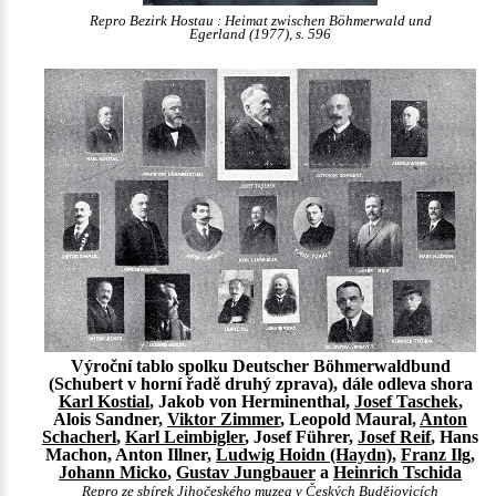
Repro Bezirk Hostau : Heimat zwischen Böhmerwald und
Egerland (1977), s. 596
Výroční tablo spolku Deutscher Böhmerwaldbund
(Schubert v horní řadě druhý zprava), dále odleva shora
Karl Kostial
, Jakob von Herminenthal,
Josef Taschek
,
Alois Sandner,
Viktor Zimmer
, Leopold Maural,
Anton
Schacherl
,
Karl Leimbigler
, Josef Führer,
Josef Reif
, Hans
Machon, Anton Illner,
Ludwig Hoidn (Haydn)
,
Franz Ilg
,
Johann Micko
,
Gustav Jungbauer
a
Heinrich Tschida
Repro ze sbírek Jihočeského muzea v Českých Budějovicích