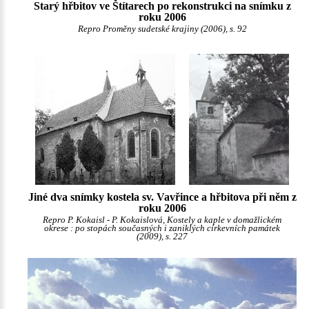
Starý hřbitov ve Štítarech po rekonstrukci na snímku z
roku 2006
Repro Proměny sudetské krajiny (2006), s. 92
Jiné dva snímky kostela sv. Vavřince a hřbitova při něm z
roku 2006
Repro P. Kokaisl - P. Kokaislová, Kostely a kaple v domažlickém
okrese : po stopách současných i zaniklých církevních památek
(2009), s. 227