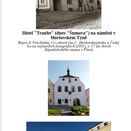
Hotel "Traube" (dnes "Šumava") na náměstí v
Horšovském Týně
Repro Z. Procházka, Co odnesl čas 2 : Horšovskotýnsko a Český
les na nejstarších fotografiích (2011), s. 17 (ze sbírek
Západočeského muzea v Plzni)