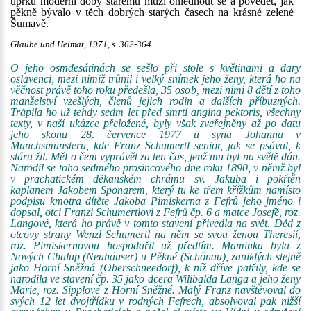
úprku moderní doby starému muži ohlédnout se a povědět, jak
pěkně bývalo v těch dobrých starých časech na krásné zelené
Šumavě.
Glaube und Heimat, 1971, s. 362-364
O jeho osmdesátinách se sešlo při stole s květinami a dary
oslavenci, mezi nimiž trůnil i velký snímek jeho ženy, která ho na
věčnost právě toho roku předešla, 35 osob, mezi nimi 8 dětí z toho
manželství vzešlých, členů jejich rodin a dalších příbuzných.
Trápila ho už tehdy sedm let před smrtí angina pektoris, všechny
texty, v naší ukázce přeložené, byly však zveřejněny až po datu
jeho skonu 28. července 1977 u syna Johanna v
Münchsmünsteru, kde Franz Schumertl senior, jak se psával, k
stáru žil. Měl o čem vyprávět za ten čas, jenž mu byl na světě dán.
Narodil se toho sedmého prosincového dne roku 1890, v němž byl
v prachatickém děkanském chrámu sv. Jakuba i pokřtěn
kaplanem Jakobem Sponarem, který tu ke třem křížkům namísto
podpisu kmotra dítěte Jakoba Pimiskerna z Fefrů jeho jméno i
dopsal, otci Franzi Schumertlovi z Fefrů čp. 6 a matce Josefě, roz.
Langové, která ho právě v tomto stavení přivedla na svět. Děd z
otcovy strany Wenzl Schumertl na něm se svou ženou Theresií,
roz. Pimiskernovou hospodařil už předtím. Maminka byla z
Nových Chalup (Neuhäuser) u Pěkné (Schönau), zaniklých stejně
jako Horní Sněžná (Oberschneedorf), k níž dříve patřily, kde se
narodila ve stavení čp. 35 jako dcera Wilibalda Langa a jeho ženy
Marie, roz. Sipplové z Horní Sněžné. Malý Franz navštěvoval do
svých 12 let dvojtřídku v rodných Fefrech, absolvoval pak nižší