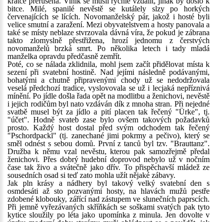
krátce přerušena. Viník se musil rychle vzdálit, jinak by došlo k
bitce. Milé, spanilé nevěstě se kutálely slzy po horkých
červenajících se lících. Novomanželský pár, jakož i hosté byli
velice smutní a zaražení. Mezi obyvatelstvem a hosty panovala a
také se místy neblaze stvrzovala dávná víra, že pokud je zábrana
takto zlomyslně přestřižena, hrozí jednomu z čerstvých
novomanželů brzká smrt. Po několika letech i tady mladá
manželka opravdu předčasně zemřít.
Poté, co se nálada zklidnila, mohl jsem začít přidělovat místa k
sezení při svatební hostině. Nad jejími následně podávanými,
bohatými a chutně připravenými chody už se nedodržovala
veselá předchozí tradice, vyslovovala se už i lecjaká nepříznivá
mínění. Po jídle došla řada opět na modlitbu a ženichovi, nevěstě
i jejich rodičům byl nato vzdáván dík z mnoha stran. Při nejedné
svatbě musel být za jídlo a pití placen tak řečený "Ürke", tj.
"účet". Hodně svateb zase bylo ovšem takových požadavků
prosto. Každý host dostal před svým odchodem tak řečený
"Pschordpackl" (tj. zanechané jimi pokrmy a pečivo), který se
směl odnést s sebou domů. První z tanců byl tzv. "Brauttanz".
Družba k němu vzal nevěstu, kterou pak samozřejmě předal
ženichovi. Přes dobrý hudební doprovod nebylo už v nočním
čase tak živo a svátečně jako dřív. To přispěchavší mládež ze
sousedních osad si teď zato mohla užít nějaké zábavy.
Jak pln krásy a nádhery byl takový velký svatební den s
osmdesáti až sto pozvanými hosty, na hlavách mužů pestře
zdobené klobouky, zářící nad zástupem ve slunečních paprscích.
Při jemně vyřezávaných skříňkách se soškami svatých pak tyto
kytice sloužily po léta jako upomínka z minula. Jen dovolte v