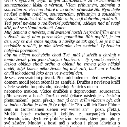
věno s výbavou, svým milým sourozencům za osvědčovanou
sourozeneckou lásku a věrnost. Všem příbuzným, známým a
sousedům za všechno dobré a za dobré přátelské žití. Nyní dejte
nevěstě milým rodičům, sourozencům, příbuzným a sousedům
vyslovit nastotisíckrát zaplať Bůh za to, co jí dobrého prokázali.
Teď prosí nevěsta o rodičovské požehnání, udělejte nad ní svatý
kříž, než se s Vámi rozloučí. Amen.
Milý ženichu a nevěsto, milí svatební hosté! Nejkrásnějším dnem
v životě, který nám pozemským poutníkům Bůh popřál, je ten
den, kdy se dvě srdce najdou a navěky se tak spojí, že je nic už
nedokáže rozdělit, je nám křesťanům den svatební. Ty ženichu
nabýváš povinnosti,
aby na ničem nechybělo choti Tvé, máš ji střežit a chránit v
tomto životě před jeho drsnými bouřemi. - Ty spanilá nevěsto,
láskou obklop chotě svého a obletuj ho zrovna jako nějaký
anděl, když kolem něho života boj divě zuří, buď mu v každé
chvíli tak oddaná jako dnes ve svatební den.
Je sestaven svatební průvod. Před odchodem se před nevěstiným
domem modlí jeden otčenáš za zemřelé. Družba s nevěstou kráčí
v čele svatebního průvodu, následuje ženich s otcem
nebonebo matkou, vůdce družiček s doprovodem, sourozenci,
příbuzenstvo a hosté. Družba volá (citace následuje v českém
přetlumočení - pozn. překl.):
Teď já chci Vaším vůdcem být, dál
ve jménu Božím je nám jít
(v originále "So will ich Euer Führer
sein, in Gottesnamen ziehen wir weiter an" - pozn. překl.).
Mužští hosté rozhazovali koblihy z nacpaných kapes
kolemstojícím, dychtivě přihlížejícím ženám, které jimi plnily
své zástěry. Mnohý z hostí měl s sebou i plnou lahvinku s