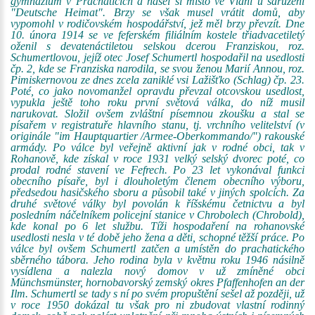
gymnázium v Prachaticích a našel si místo ve Vídni u sdružení
"Deutsche Heimat". Brzy se však musel vrátit domů, aby
vypomohl v rodičovském hospodářství, jež měl brzy převzít. Dne
10. února 1914 se ve feferském filiálním kostele třiadvacetiletý
oženil s devatenáctiletou selskou dcerou Franziskou, roz.
Schumertlovou, jejíž otec Josef Schumertl hospodařil na usedlosti
čp. 2, kde se Franziska narodila, se svou ženou Marií Annou, roz.
Pimiskernovou ze dnes zcela zaniklé vsi Lažišťko (Schlag) čp. 23.
Poté, co jako novomanžel opravdu převzal otcovskou usedlost,
vypukla ještě toho roku první světová válka, do níž musil
narukovat. Složil ovšem zvláštní písemnou zkoušku a stal se
písařem v registratuře hlavního stanu, tj. vrchního velitelství (v
originále "im Hauptquartier /Armee-Oberkommando/") rakouské
armády. Po válce byl veřejně aktivní jak v rodné obci, tak v
Rohanově, kde získal v roce 1931 velký selský dvorec poté, co
prodal rodné stavení ve Fefrech. Po 23 let vykonával funkci
obecního písaře, byl i dlouholetým členem obecního výboru,
předsedou hasičského sboru a působil také v jiných spolcích. Za
druhé světové války byl povolán k říšskému četnictvu a byl
posledním náčelníkem policejní stanice v Chrobolech (Chrobold),
kde konal po 6 let službu. Tíži hospodaření na rohanovské
usedlosti nesla v té době jeho žena a děti, schopné těžší práce. Po
válce byl ovšem Schumertl zatčen a umístěn do prachatického
sběrného tábora. Jeho rodina byla v květnu roku 1946 násilně
vysídlena a nalezla nový domov v už zmíněné obci
Münchsmünster, hornobavorský zemský okres Pfaffenhofen an der
Ilm. Schumertl se tady s ní po svém propuštění sešel až později, už
v roce 1950 dokázal tu však pro ni zbudovat vlastní rodinný