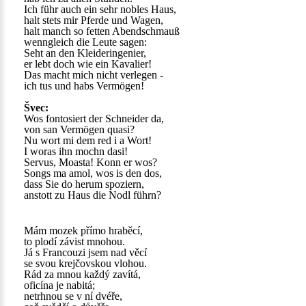
Ich führ auch ein sehr nobles Haus,
halt stets mir Pferde und Wagen,
halt manch so fetten Abendschmauß
wenngleich die Leute sagen:
Seht an den Kleideringenier,
er lebt doch wie ein Kavalier!
Das macht mich nicht verlegen -
ich tus und habs Vermögen!
Švec:
Wos fontosiert der Schneider da,
von san Vermögen quasi?
Nu wort mi dem red i a Wort!
I woras ihn mochn dasi!
Servus, Moasta! Konn er wos?
Songs ma amol, wos is den dos,
dass Sie do herum spoziern,
anstott zu Haus die Nodl führn?
Mám mozek přímo hraběcí,
to plodí závist mnohou.
Já s Francouzi jsem nad věcí
se svou krejčovskou vlohou.
Rád za mnou každý zavítá,
oficína je nabitá;
netrhnou se v ní dvéře,