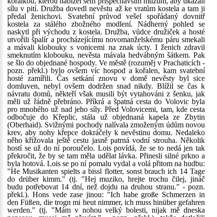
kořalkou, kterou nabízel sem přispěchavším mužům, aby ukázali
sílu v pití. Družba dovedl nevěstu až ke vratům kostela a tam ji
předal ženichovi. Svatební průvod vešel spořádaný dovnitř
kostela za stálého zbožného modlení. Nádherný pohled se
naskytl při východu z kostela. Družba, vůdce družiček a hosté
utvořili špalír a procházejícímu novomanželskému páru smekali
a mávali klobouky s vonicemi na znak úcty. I ženich zdravil
smeknutím klobouku, nevěsta mávala hedvábným šátkem. Pak
se šlo do objednané hospody. Ve městě (rozuměj v Prachaticích -
pozn. překl.) bylo ovšem víc hospod a kořalen, kam svatební
hosté zamířili. Čas setkání znovu v domě nevěsty byl sice
domluven, nebyl ovšem dodržen snad nikdy. Blížil se čas k
návratu domů, někteří však musili být vytahováni z šenku, jak
měli už řádně přebráno. Příkrá a špatná cesta do Volovic byla
pro mnohého už nad jeho síly. Před Volovicemi, tam, kde cesta
odbočuje do Křeplic, stála už objednaná kapela ze Zbytin
(Oberhaid). Svižnými pochody nalívala zmoženým údům novou
krev, aby nohy křepce dokráčely k nevěstinu domu. Nedaleko
něho křižovala ještě cestu jasně patrná vodní strouha. Několik
hostí se už do ní poroučelo. Lois povídá, že se to nedá jen tak
překročit, že by se tam měla udělat lávka. Přinesli silné prkno a
byla hotová. Lois se po ní pomalu vydal a volá přitom na hudbu:
"He Musikanten spielts a bissl flotter, sonst brauch ich 14 Tage
do drüber kimm." (tj. "Hej muziko, hrejte trochu čilej, jináč
budu potřebovat 14 dní, než dojdu na druhou stranu." - pozn.
překl.). Hons vede zase jinou: "Ich habe große Schmerzen in
den Füßen, die trogn mi heut nimmer, ich muss hinüber gefahren
werden." (tj. "Mám v nohou velký bolesti, nijak mě dneska