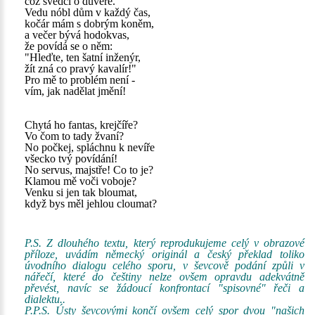
což svědčí o důvěře.
Vedu nóbl dům v každý čas,
kočár mám s dobrým koněm,
a večer bývá hodokvas,
že povídá se o něm:
"Hleďte, ten šatní inženýr,
žít zná co pravý kavalír!"
Pro mě to problém není -
vím, jak nadělat jmění!
Chytá ho fantas, krejčíře?
Vo čom to tady žvaní?
No počkej, spláchnu k nevíře
všecko tvý povídání!
No servus, majstře! Co to je?
Klamou mě voči voboje?
Venku si jen tak bloumat,
když bys měl jehlou cloumat?
P.S. Z dlouhého textu, který reprodukujeme celý v obrazové
příloze, uvádím německý originál a český překlad toliko
úvodního dialogu celého sporu, v ševcově podání způli v
nářečí, které do češtiny nelze ovšem opravdu adekvátně
převést, navíc se žádoucí konfrontací "spisovné" řeči a
dialektu..
P.P.S. Ústy ševcovými končí ovšem celý spor dvou "našich