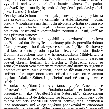
vyvíjel i rozhovor o průběhu hranic plánovaného parku,
poněvadž by tu musily být zohledněny četné požadavky obcí,
jakož i zemských okresů.
Zemský rada Schumertl navrhl pak přenést přípravu projektu na
dvě pracovní skupiny (v originále "2 Arbeitskreisen" - pozn.
překl.). V souhlase s návrhem byla utvořena zvláštní skupina pro
stanovení průběhu hranic a plán ochrany přírody, jakož i skupina
právnická, sestavená z komunálních politiků a juristů, kteří by
měli připravit stanovy.
Zemský rada Schumertl vyjádřil v pozdravném proslovu
potěšení nad tím, že myšlenka ochrany přírody potvrdila dobrou
účastí pozvaných hostí tak vysoce souhlasné přijetí. Rozhovory
a diskuse o tomto přírodním parku nalezly své místo i jinde v
Dolním Bavorském lese a v hornorakouském Mühlviertelu a
dosáhly velkých pokroků. K dalšímu pracovnímu zasedání
pozval okresní hejtman Dr. Blecha z Rohrbachu spolu se
zemským radou Schumertlem zainteresované strany do Aigenu v
hornorakouském Mühlviertelu, jehož se účastnili opět všichni
směrodatní zástupci obou zemí. Přijetí Dr. Blechou v tamním
objektu "Adalbert-Stifter-Jugendheim" nad městem bylo velice
srdečné.
V souladu s přítomnými byly stanoveny předběžné hranice
plánovaného "bilaterálního přírodního parku". Ten bude nadále
prezentován jako "Adalbert-Stifter-Naturpark". Zřizovatelem
budou sdružení. Bylo dohodnuto, že budoucí přírodní park bude
mít rozlohu přibližně 90 000 hektarů. Zemský rada Schumertl a
jeho hornorakouský kolega vyjádřili poděkování za činorodou
spolupráci a zároveň přání brzkého uskutečnění společně