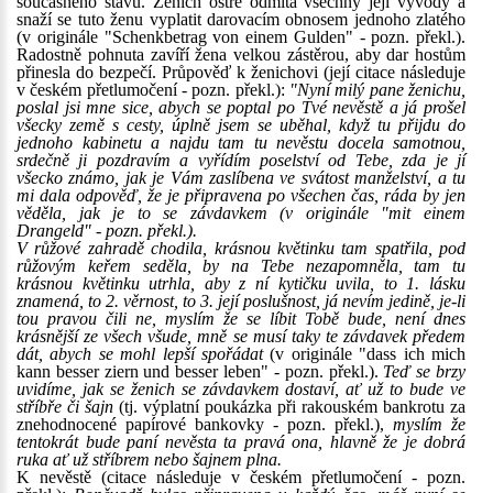
současného stavu. Ženich ostře odmítá všechny její vývody a
snaží se tuto ženu vyplatit darovacím obnosem jednoho zlatého
(v originále "Schenkbetrag von einem Gulden" - pozn. překl.).
Radostně pohnuta zavíří žena velkou zástěrou, aby dar hostům
přinesla do bezpečí. Průpověď k ženichovi (její citace následuje
v českém přetlumočení - pozn. překl.):
"Nyní milý pane ženichu,
poslal jsi mne sice, abych se poptal po Tvé nevěstě a já prošel
všecky země s cesty, úplně jsem se uběhal, když tu přijdu do
jednoho kabinetu a najdu tam tu nevěstu docela samotnou,
srdečně ji pozdravím a vyřídím poselství od Tebe, zda je jí
všecko známo, jak je Vám zaslíbena ve svátost manželství, a tu
mi dala odpověď, že je připravena po všechen čas, ráda by jen
věděla, jak je to se závdavkem (v originále "mit einem
Drangeld" - pozn. překl.).
V růžové zahradě chodila, krásnou květinku tam spatřila, pod
růžovým keřem seděla, by na Tebe nezapomněla, tam tu
krásnou květinku utrhla, aby z ní kytičku uvila, to 1. lásku
znamená, to 2. věrnost, to 3. její poslušnost, já nevím jedině, je-li
tou pravou čili ne, myslím že se líbit Tobě bude, není dnes
krásnější ze všech všude, mně se musí taky te závdavek předem
dát, abych se mohl lepší spořádat
(v originále "dass ich mich
kann besser ziern und besser leben" - pozn. překl.).
Teď se brzy
uvidíme, jak se ženich se závdavkem dostaví, ať už to bude ve
stříbře či šajn
(tj. výplatní poukázka při rakouském bankrotu za
znehodnocené papírové bankovky - pozn. překl.),
myslím že
tentokrát bude paní nevěsta ta pravá ona, hlavně že je dobrá
ruka ať už stříbrem nebo šajnem plna.
K nevěstě (citace následuje v českém přetlumočení - pozn.