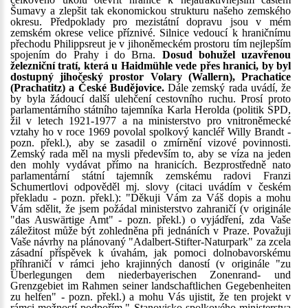
Šumavy a zlepšit tak ekonomickou strukturu našeho zemského
okresu. Předpoklady pro mezistátní dopravu jsou v mém
zemském okrese velice příznivé. Silnice vedoucí k hraničnímu
přechodu Philippsreut je v jihoněmeckém prostoru tím nejlepším
spojením do Prahy i do Brna.
Dosud bohužel uzavřenou
železniční tratí, která u Haidmühle vede přes hranici, by byl
dostupný jihočeský prostor Volary (Wallern), Prachatice
(Prachatitz) a České Budějovice.
Dále zemský rada uvádí, že
by byla žádoucí další ulehčení cestovního ruchu. Prosí proto
parlamentárního státního tajemníka Karla Herolda (politik SPD,
žil v letech 1921-1977 a na ministerstvo pro vnitroněmecké
vztahy ho v roce 1969 povolal spolkový kancléř Willy Brandt -
pozn. překl.), aby se zasadil o zmírnění vizové povinnosti.
Zemský rada měl na mysli především to, aby se víza na jeden
den mohly vydávat přímo na hranicích. Bezprostředně nato
parlamentární státní tajemník zemskému radovi Franzi
Schumertlovi odpověděl mj. slovy (citaci uvádím v českém
překladu - pozn. překl.): "Děkuji Vám za Váš dopis a mohu
Vám sdělit, že jsem požádal ministerstvo zahraničí (v originále
"das Auswärtige Amt" - pozn. překl.) o vyjádření, zda Vaše
záležitost může být zohledněna při jednáních v Praze. Považuji
Vaše návrhy na plánovaný "Adalbert-Stifter-Naturpark" za zcela
zásadní příspěvek k úvahám, jak pomoci dolnobavorskému
příhraničí v rámci jeho krajinných daností (v originále "zu
Überlegungen dem niederbayerischen Zonenrand- und
Grenzgebiet im Rahmen seiner landschaftlichen Gegebenheiten
zu helfen" - pozn. překl.) a mohu Vás ujistit, že ten projekt v
rámci možností podpořím." Stanovisko spolkového ministerstva