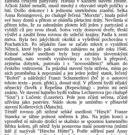
zabrána českými partyzány. Hledali v každém stavení zbraně.
Ačkoli žádné nenašli, musil mnohý z obyvatel strpět políčky a
bití. Došlo dokonce i k jednomu smrtelnému zranění. Selka
Anna Reisingerová, po chalupě řečená "Morxtin", hnala právě
své husy domů a přitom se oháněla pletacími dráty. Nevšimla si
přitom toho, že za zahradním plotem leží jeden z partyzánů a
vyhlíží cíl pro svou zbraň. Sotva vrzly domovní dveře, třeskl
výstřel a zasáhl ženu rovnou do srdeční krajiny. Padla k zemi
mrtva. Byla bez jakýchkoli okolků a vyšetření pochována v
Prachaticích. Po nějakém čase se začalo mluvit o vysídlení
Němců, které bylo pak opravdu zahájeno na jaře roku 1946.
Krásné selské usedlosti byly brzy zabrány slovenskými
rodinami, nato vesměs vyrabovány a co bylo k přepravě,
zejména dobytek, putovalo i s "novoosídlenci" někam do
českého vnitrozemí. Ta prázdná stavení byla stržena, místa po
nich proměněna k nepoznání a jen jeden jediný statek, řečený
"Boferl" a náležející Franzi Schumertlovi (řeč je o autorovi
tohoto textu - pozn. překl.), dosud stojí. V přízemí bydlí nějaký
německý člověk z Řepešína (Repesching) - jméno mi není
známo. Ve stavení hajného bydlí rodina Lechnerova (po chalupě
"Sixn") z Lučenic (Luzerier). Pole jsou zčásti sečena, zčásti
užívána jako pastviny. Stádo skotu je umístěno v přístavbě
stavení Kollerových (Matschi).
Téměř rovnou při stržené selské usedlosti "Hirsch" Franze
Staneka se táhne polnost směrem k jihu. Na jejím konci a
vprostřed ní stávalo drolící se skalisko se spoustou kamenného
štěrku kolem, při němž byla postavena malá poustevna (místní
lidé jí nazývali "Hirschn Hüttei"). Podle sdělení paní Anny