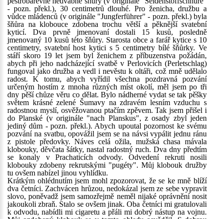
pestrobarevné hedvábné šňůry (v originále "Seidenstoffschnüre"
- pozn. překl.), 30 centimetrů dlouhé. Pro ženicha, družbu a
vůdce mládenců (v originále "Jungferführer" - pozn. překl.) byla
šňůra na klobouce zdobena trochu větší a pěknější svatební
kyticí. Dva prvně jmenovaní dostali 15 kusů, posledně
jmenovaný 10 kusů této šňůry. Starosta obce a farář kytice s 10
centimetry, svatební host kytici s 5 centimetry bílé šňůrky. Ve
stáří skoro 19 let jsem byl ženichem z příbuzenstva požádán,
abych při jeho nadcházející svatbě v Perlovicích (Perletschlag)
fungoval jako družba a vedl i nevěstu k oltáři, což mně udělalo
radost. K tomu, abych vyřídil všechna pozdravná pozvání
určeným hostím z mnoha různých míst okolí, měl jsem po tři
dny pěší chůze věru co dělat. Bylo nádherné vydat se tak pěšky
světem krásné zelené Šumavy na zdravém lesním vzduchu s
radostnou myslí, osvěžovanou ptačím zpěvem. Tak jsem přišel i
do Planské (v originále "nach Planskus", z osady zbyl jeden
jediný dům - pozn. překl.). Abych upoutal pozornost ke svému
pozvání na svatbu, opovážil jsem se na návsi vypálit jednu ránu
z pistole předovky. Náves celá ožila, mužská chasa mávala
klobouky, děvčata šátky, nastal radostný ruch. Dva dny předtím
se konaly v Prachaticích odvody. Odvedení rekruti nosili
klobouky zdobeny rekrutskými "pugéty". Můj klobouk družby
tu ovšem nabízel jinou vyhlídku.
Krátkým ohlédnutím jsem mohl zpozorovat, že se ke mně blíží
dva četníci. Zachvácen hrůzou, nedokázal jsem ze sebe vypravit
slovo, poněvadž jsem samozřejmě neměl nijaké oprávnění nosit
jakoukoli zbraň. Stalo se ovšem jinak. Oba četníci mi gratulovali
k odvodu, nabídli mi cigaretu a přáli mi dobrý nástup na vojnu.