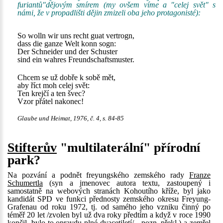
furiantů"dějovým smírem (my ovšem víme a "celej svět" s
námi, že v propadlišti dějin zmizeli oba jeho protagonisté):
So wolln wir uns recht guat vertrogn,
dass die ganze Welt konn sogn:
Der Schneider und der Schuster
sind ein wahres Freundschaftsmuster.
Chcem se už dobře k sobě mět,
aby říct moh celej svět:
Ten krejčí a ten švec?
Vzor přátel nakonec!
Glaube und Heimat, 1976, č. 4, s. 84-85
Stifterův
"multilaterální" přírodní
park?
Na pozvání a podnět freyungského zemského rady
Franze
Schumertla
(syn a jmenovec autora textu, zastoupený i
samostatně na webových stranách Kohoutího kříže, byl jako
kandidát SPD ve funkci přednosty zemského okresu Freyung-
Grafenau od roku 1972, tj. od samého jeho vzniku činný po
téměř 20 let /zvolen byl už dva roky předtím a když v roce 1990
končil, bylo to opravdu plné dvacetiletí/ - pozn. překl.) a zemřel