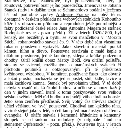
Mauritzové, roz. Stanekové, byl poustevníkem, který ji
zbudoval, pokrevní bratr jejího pradědečka. Jmenoval se Johann
Stanek (tady i v dalším textu se Schumertlovo podání v lecčems
liší od podrobné zprávy
Andrease Franze
na totéž téma,
dostupné v českém překladu na webových stránkách Kohoutího
kříže i s obrazovou přílohou a reprodukcí ještě podrobnější a
fakty podložené české relace Jana Antonína Magera ze stránek
Rodopisné revue - pozn. překl.). Žil v letech 1820-1890, byl
ženatý, ale bezdětný, a bydlil se svou manželkou v "Morxtn
Stiebl" rohanovského stavení čp. 9. V této době sám vlastníma
rukama poustevnu vystavěl. Jako stavební materiál použil
kámen, hlínu a dřevo. Poustevna sestávala z malé kaple s
oltářním prostorem, jedné komůrky, sklepa a krátké podzemní
chodby. Oltář krášlil obraz Matky Boží, dva oltářní polštáře,
stojany se svícemi, rozžíhanými o mariánských svátcích či
příchodu poutníků a obklopovanými při té příležitosti
květinovou výzdobou. V komůrce, používané často jako obytný
a ložní prostor, nacházela se jedna postel, stůl, židle, lavice a
malá kachlová kamna. Stanek byl povoláním učitel. V té době
nebyla v osadě nijaká školní budova a učilo se z nouze každý
den v jiném stavení, které k tomu poskytovalo svou velkou
selskou světnici. Měl rád hudbu a nejraději vůbec hrál na housle.
Jeho žena zemřela předčasně. Svůj volný čas trávíval zbožný
učitel většinou ve "své" poustevně. Chodíval tam každého rána,
v zimě stejně jako v létě, a četl tam před mariánským oltářem z
evangelia. U oltáře stávala i kamenná křtitelnice a kamenný
sloupek se schránkou na milodary (v originále "und ein
steinerner Opferstock" - pozn. překl.). Poustevna byla v letech