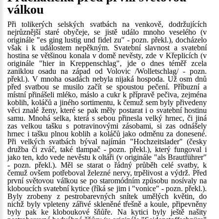
válkou
Při tolikerých selských svatbách na venkově, dodržujících
nejrůznější staré obyčeje, se jistě událo mnoho veselého (v
originále "es ging lustig und fidel zu" - pozn. překl.), docházelo
však i k událostem nepěkným. Svatební slavnost a svatební
hostina se většinou konala v domě nevěsty, zde v Křeplicích (v
originále "hier in Kreppenschlag", jde o dnes téměř zcela
zaniklou osadu na západ od Volovic /Wolletschlag/ - pozn.
překl.). V mnoha osadách nebyla nijaká hospoda. Už osm dnů
před svatbou se musilo začít se spoustou pečení. Příbuzní a
místní přinášeli mléko, máslo a cukr k přípravě pečiva, zejména
koblih, koláčů a jiného sortimentu, k čemuž sem byly přivedeny
věci znalé ženy, které se pak měly postarat i o svatební hostinu
samu. Mnohá selka, která s sebou přinesla velký hrnec, či jiná
zas velkou tašku s potravinovými zásobami, si zas odnášely
hrnec i tašku plnou koblih a koláčů jako odměnu za donesené.
Při velkých svatbách býval najímán "Hochzeitslader" (česky
družba či zváč, také tlampač - pozn. překl.), který fungoval i
jako ten, kdo vede nevěstu k oltáři (v originále "als Brautführer"
- pozn. překl.). Měl se starat o řádný průběh celé svatby, k
čemuž ovšem potřeboval železné nervy, trpělivost a výdrž. Před
první světovou válkou se po staromódním způsobu nosívaly na
kloboucích svatební kytice (říká se jim i "vonice" - pozn. překl.).
Byly zrobeny z pestrobarevných snítek umělých květin, do
nichž byly vpleteny zářivé skleněné třešně a koule, připevněny
byly pak ke kloboukové šňůře. Na kytici byly ještě našity