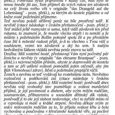
překl.):
Poněvadž bylas připravena v každý čas, máš nyní se
mnou hnedle jíti zas, Tam přijmeš do svých rukou ten závdavek
na celý života svého věk
v originále "das Drangeld auf die
Lebenslang" - pozn. překl.)
, za kterým do kostele půjdeme a od
kněze svaté požehnání přijmeme.
Teď nevěsta položí stříbrný peníz na bíle prostřený talíř. K
nevěstě (citace následuje v českém přetlumočení - pozn. překl.):
Teď můžeš ještě rozmyslet si sama, když vidíš závdavek ten před
rukama, to znamení je, že musíte všecko strpět i to nemilé a že
můžete s požehnáním Božím pokojně spolu žít a po přestálém
čase žití k nebeské radosti přijít, je-li to všechno s Tvou vůlí a
souhlasem, vezmi ten závdavek a dej ho sem.
S malým
hedvábným šátkem vkládá nevěsta peníz znovu na talíř.
Družba:
Milí svatební hosté, představuji Vám nyní počestný pár
ženicha a nevěsty
(v originále "das ehrsame Brautpaar" - pozn.
překl.)
s nejvroucnějším přáním, abyste je doprovodili do kostela
a tam se při udílení svátosti pomodlili jeden otčenáš, aby jim
Bůh Všemohoucí zdraví, štěstí a požehnání propůjčit ráčil.
Ženich a nevěsta se teď vydávají ke svatebnímu stolu. Nevěstino
rozloučení a poděkování zní (citace následuje v českém
přetlumočení - pozn. překl.):
Milí svatební hosté: poněvadž dnes
nevěsta svůj svobodný stav pozměňuje a svátost manželství
přijímá, je její povinností a dluhem, aby svým milým rodičům,
sourozencům, příbuzenstvu a sousedům dětinský dík vzdala,
poněvadž jí to ale její slabost nedovoluje, chci to zařídit místo ní
a vyprošuju si malé a krátké strpení. Nevěsta děkuje svým ze
srdce milovaným rodičům za to, že přijala svátost křtu a byla
vychována a poučována v křesťanské katolické víře, za poctivé