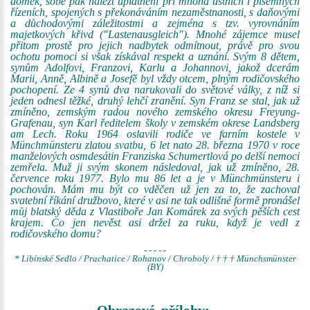
domek, sobě pak nalézt uplatnění při mnoha ústních i písemných
řízeních, spojených s překonáváním nezaměstnanosti, s daňovými
a důchodovými záležitostmi a zejména s tzv. vyrovnáním
majetkových křivd ("Lastenausgleich"). Mnohé zájemce musel
přitom prostě pro jejich nadbytek odmítnout, právě pro svou
ochotu pomoci si však získával respekt a uznání. Svým 8 dětem,
synům Adolfovi, Franzovi, Karlu a Johannovi, jakož dcerám
Marii, Anně, Albině a Josefě byl vždy otcem, plným rodičovského
pochopení. Ze 4 synů dva narukovali do světové války, z níž si
jeden odnesl těžké, druhý lehčí zranění. Syn Franz se stal, jak už
zmíněno, zemským radou nového zemského okresu Freyung-
Grafenau, syn Karl ředitelem školy v zemském okrese Landsberg
am Lech. Roku 1964 oslavili rodiče ve farním kostele v
Münchmünsteru zlatou svatbu, 6 let nato 28. března 1970 v roce
manželových osmdesátin Franziska Schumertlová po delší nemoci
zemřela. Muž ji svým skonem následoval, jak už zmíněno, 28.
července roku 1977. Bylo mu 86 let a je v Münchmünsteru i
pochován. Mám mu být co vděčen už jen za to, že zachoval
svatební říkání družbovo, které v asi ne tak odlišné formě pronášel
můj blatský děda z Vlastiboře Jan Komárek za svých pěších cest
krajem. Co jen nevěst asi držel za ruku, když je vedl z
rodičovského domu?
- - - - -
* Libínské Sedlo / Prachatice / Rohanov / Chroboly / † † † Münchsmünster
(BY)