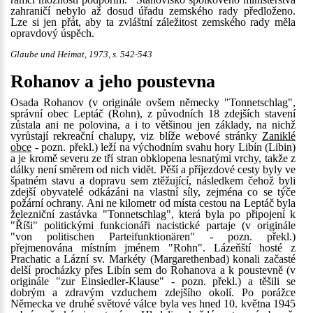
zahraničí nebylo až dosud úřadu zemského rady předloženo.
Lze si jen přát, aby ta zvláštní záležitost zemského rady měla
opravdový úspěch.
Glaube und Heimat, 1973, s. 542-543
Rohanov a jeho poustevna
Osada Rohanov (v originále ovšem německy "Tonnetschlag",
správní obec Leptáč (Rohn), z původních 18 zdejších stavení
zůstala ani ne polovina, a i to většinou jen základy, na nichž
vyrůstají rekreační chalupy, viz blíže webové stránky
Zaniklé
obce
- pozn. překl.) leží na východním svahu hory Libín (Libin)
a je kromě severu ze tří stran obklopena lesnatými vrchy, takže z
dálky není směrem od nich vidět. Pěší a příjezdové cesty byly ve
špatném stavu a dopravu sem ztěžující, následkem čehož byli
zdejší obyvatelé odkázáni na vlastní síly, zejména co se týče
požární ochrany. Ani ne kilometr od místa cestou na Leptáč byla
železniční zastávka "Tonnetschlag", která byla po připojení k
"Říši" politickými funkcionáři nacistické partaje (v originále
"von politischen Parteifunktionären" - pozn. překl.)
přejmenována místním jménem "Rohn". Lázeňští hosté z
Prachatic a Lázní sv. Markéty (Margarethenbad) konali začasté
delší procházky přes Libín sem do Rohanova a k poustevně (v
originále "zur Einsiedler-Klause" - pozn. překl.) a těšili se
dobrým a zdravým vzduchem zdejšího okolí. Po porážce
Německa ve druhé světové válce byla ves hned 10. května 1945