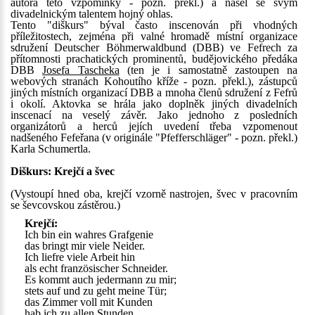
autora této vzpomínky - pozn. překl.) a našel se svým
divadelnickým talentem hojný ohlas.
Tento "diškurs" býval často inscenován při vhodných
příležitostech, zejména při valné hromadě místní organizace
sdružení Deutscher Böhmerwaldbund (DBB) ve Fefrech za
přítomnosti prachatických prominentů, budějovického předáka
DBB
Josefa Tascheka
(ten je i samostatně zastoupen na
webových stranách Kohoutího kříže - pozn. překl.), zástupců
jiných místních organizací DBB a mnoha členů sdružení z Fefrů
i okolí. Aktovka se hrála jako doplněk jiných divadelních
inscenací na veselý závěr. Jako jednoho z posledních
organizátorů a herců jejích uvedení třeba vzpomenout
nadšeného Fefeřana (v originále "Pfefferschläger" - pozn. překl.)
Karla Schumertla.
Diškurs: Krejčí a švec
(Vystoupí hned oba, krejčí vzorně nastrojen, švec v pracovním
se ševcovskou zástěrou.)
Krejčí:
Ich bin ein wahres Grafgenie
das bringt mir viele Neider.
Ich liefre viele Arbeit hin
als echt französischer Schneider.
Es kommt auch jedermann zu mir;
stets auf und zu geht meine Tür;
das Zimmer voll mit Kunden
hab ich zu allen Stunden.