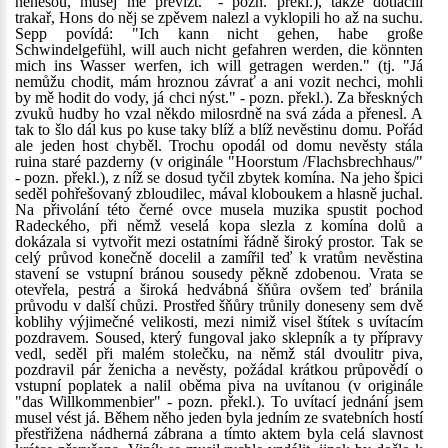
nenesou, musej mě převízt." - pozn. překl.), takže dotlačili
trakař, Hons do něj se zpěvem nalezl a vyklopili ho až na suchu.
Sepp povídá: "Ich kann nicht gehen, habe große
Schwindelgefühl, will auch nicht gefahren werden, die könnten
mich ins Wasser werfen, ich will getragen werden." (tj. "Já
nemůžu chodit, mám hroznou závrať a ani vozit nechci, mohli
by mě hodit do vody, já chci nýst." - pozn. překl.). Za břeskných
zvuků hudby ho vzal někdo milosrdně na svá záda a přenesl. A
tak to šlo dál kus po kuse taky blíž a blíž nevěstinu domu. Pořád
ale jeden host chyběl. Trochu opodál od domu nevěsty stála
ruina staré pazderny (v originále "Hoorstum /Flachsbrechhaus/"
- pozn. překl.), z níž se dosud tyčil zbytek komína. Na jeho špici
seděl pohřešovaný zbloudilec, mával kloboukem a hlasně juchal.
Na přivolání této černé ovce musela muzika spustit pochod
Radeckého, při němž veselá kopa slezla z komína dolů a
dokázala si vytvořit mezi ostatními řádně široký prostor. Tak se
celý průvod konečně docelil a zamířil teď k vratům nevěstina
stavení se vstupní bránou sousedy pěkně zdobenou. Vrata se
otevřela, pestrá a široká hedvábná šňůra ovšem teď bránila
průvodu v další chůzi. Prostřed šňůry trůnily doneseny sem dvě
koblihy výjimečné velikosti, mezi nimiž visel štítek s uvítacím
pozdravem. Soused, který fungoval jako sklepník a ty přípravy
vedl, seděl při malém stolečku, na němž stál dvoulitr piva,
pozdravil pár ženicha a nevěsty, požádal krátkou průpovědí o
vstupní poplatek a nalil oběma piva na uvítanou (v originále
"das Willkommenbier" - pozn. překl.). To uvítací jednání jsem
musel vést já. Během něho jeden byla jedním ze svatebních hostí
přestřižena nádherná zábrana a tímto aktem byla celá slavnost