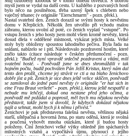
Můj ozdobený klobouk se v tomto ohledu osvědčil. S dobrou
myslí jsem se vydal na další cestu. U každého z pozvaných hostí
bylo něco na posilněnou, třeba uzený špek s chlebem nebo
vaječný trhanec (v originále "Eierschmarrn" - pozn. překl.).
Nastal svatební den. Ženich dorazil se svými hosty k nevěstinu
domu v Křeplicích. Několik žen utvořilo při vchodu malou
zábranu, kterou uvolní až poté, co ženich vyplatí "vstupné". Po
vstupu ženich s jeho hosty jsem mohl všem kromě nevěsty, která
dosud dlela v oddělené místnosti, vykázat jejich místa. Velké
stoly byly obloženy spoustou lahodného pečiva. Byla řada na
snídani, nabízelo se i pití. Následovalo pozdravení hostím, které
znělo takto (citace následuje v českém přetlumočení - pozn.
překl.):
"Buďtež nyní vpravdě srdečně pozdraveni a vítáni, milí
svatební hosté. - Poněvadž jsme se dnes shromáždili v tak
hojném počtu, budiž pochválen Pán Ježíš Kristus, který nám dal
tento den prožít, chceme jej strávit ve cti a na blaho ženichovo
dobře jíst a pít. Ženich je sice dnes ještě velice sklíčen, poněvadž
se zamiloval do jedné paní nevěsty (v originále "er hat sich in
eine Frau Braut verliebt" - pozn. překl.), kterou ještě nespatřil a
nebude mu lehčeji, dokud ona nestane před jeho očima, a
poněvadž mě požádal a poprosil, měl bych mu nějakou nevěstu
představit, takže jsem si dovolil, že kdybych dokázal nějakou
najít a sehnat, mohl bych ji k němu i přivést."
Ženichovi je pak představena falešná nevěsta, většinou nějaká
starší, uštěpačná a hovorná žena, po staru oděná, která je svolná
a poučená vyhovět mnoha otázkám, které jí budou hosty
položeny. Činí ženichovi velké výtky ohledně jím spáchaných
milostných vztahů a vypočítává újmu, plynoucí z jejího