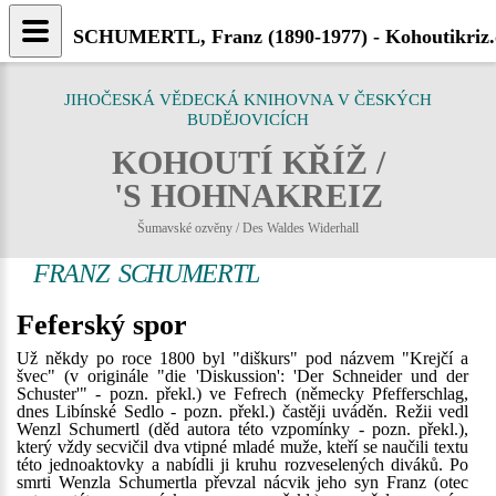
SCHUMERTL, Franz (1890-1977) - Kohoutikriz.
JIHOČESKÁ VĚDECKÁ KNIHOVNA V ČESKÝCH
BUDĚJOVICÍCH
KOHOUTÍ KŘÍŽ /
'S HOHNAKREIZ
Šumavské ozvěny / Des Waldes Widerhall
FRANZ SCHUMERTL
Feferský spor
Už někdy po roce 1800 byl "diškurs" pod názvem "Krejčí a
švec" (v originále "die 'Diskussion': 'Der Schneider und der
Schuster'" - pozn. překl.) ve Fefrech (německy Pfefferschlag,
dnes Libínské Sedlo - pozn. překl.) častěji uváděn. Režii vedl
Wenzl Schumertl (děd autora této vzpomínky - pozn. překl.),
který vždy secvičil dva vtipné mladé muže, kteří se naučili textu
této jednoaktovky a nabídli ji kruhu rozveselených diváků. Po
smrti Wenzla Schumertla převzal nácvik jeho syn Franz (otec