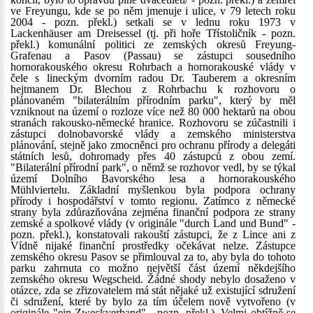
ve Freyungu, kde se po něm jmenuje i ulice, v 79 letech roku
2004 - pozn. překl.) setkali se v lednu roku 1973 v
Lackenhäuser am Dreisessel (tj. při hoře Třístoličník - pozn.
překl.) komunální politici ze zemských okresů Freyung-
Grafenau a Pasov (Passau) se zástupci sousedního
hornorakouského okresu Rohrbach a hornorakouské vlády v
čele s lineckým dvorním radou Dr. Tauberem a okresním
hejtmanem Dr. Blechou z Rohrbachu k rozhovoru o
plánovaném "bilaterálním přírodním parku", který by měl
vzniknout na území o rozloze více než 80 000 hektarů na obou
stranách rakousko-německé hranice. Rozhovoru se zúčastnili i
zástupci dolnobavorské vlády a zemského ministerstva
plánování, stejně jako zmocněnci pro ochranu přírody a delegáti
státních lesů, dohromady přes 40 zástupců z obou zemí.
"Bilaterální přírodní park", o němž se rozhovor vedl, by se týkal
území Dolního Bavorského lesa a hornorakouského
Mühlviertelu. Základní myšlenkou byla podpora ochrany
přírody i hospodářství v tomto regionu. Zatímco z německé
strany byla zdůrazňována zejména finanční podpora ze strany
zemské a spolkové vlády (v originále "durch Land und Bund" -
pozn. překl.), konstatovali rakouští zástupci, že z Lince ani z
Vídně nijaké finanční prostředky očekávat nelze. Zástupce
zemského okresu Pasov se přimlouval za to, aby byla do tohoto
parku zahrnuta co možno největší část území někdejšího
zemského okresu Wegscheid. Žádné shody nebylo dosaženo v
otázce, zda se zřizovatelem má stát nějaké už existující sdružení
či sdružení, které by bylo za tím účelem nově vytvořeno (v
originále "ein Zweckverband" - pozn. překl.). Velmi obtížně se