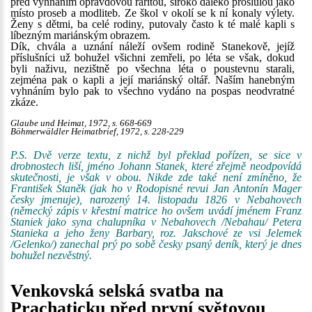
před vyhnáním opravdovou raritou, široko daleko proslulou jako
místo proseb a modliteb. Ze škol v okolí se k ní konaly výlety.
Ženy s dětmi, ba celé rodiny, putovaly často k té malé kapli s
líbezným mariánským obrazem.
Dík, chvála a uznání náleží ovšem rodině Stanekově, jejíž
příslušníci už bohužel všichni zemřeli, po léta se však, dokud
byli naživu, nezištně po všechna léta o poustevnu starali,
zejména pak o kapli a její mariánský oltář. Naším hanebným
vyhnáním bylo pak to všechno vydáno na pospas neodvratné
zkáze.
Glaube und Heimat, 1972, s. 668-669
Böhmerwäldler Heimatbrief, 1972, s. 228-229
P.S. Dvě verze textu, z nichž byl překlad pořízen, se sice v
drobnostech liší, jméno Johann Stanek, které zřejmě neodpovídá
skutečnosti, je však v obou. Nikde zde také není zmíněno, že
František Staněk (jak ho v Rodopisné revui Jan Antonín Mager
česky jmenuje), narozený 14. listopadu 1826 v Nebahovech
(německý zápis v křestní matrice ho ovšem uvádí jménem Franz
Staniek jako syna chalupníka v Nebahovech /Nebahau/ Petera
Stanieka a jeho ženy Barbary, roz. Jakschové ze vsi Jelemek
/Gelenko/) zanechal prý po sobě česky psaný deník, který je dnes
bohužel nezvěstný.
Venkovská selská svatba na
Prachaticku před první světovou