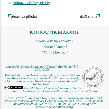
zobrazit všechny přílohy
obrazová příloha
další strana
KOHOUTIKRIZ.ORG
[ Úvod / Novinky ]
[ Studie ]
[ Obsah ]
[ Mapy ]
[ Najít ]
[ Kontakt ]
Jihočeská vědecká knihovna v Českých Budějovicích ©
2001-2026
Kohoutí kříž, autor koncepce projektu, studie a překladů
Jan Mareš, české texty a rešerše Jan Mareš a Ivo Kareš,
elektronická verze Ivo Kareš, návrh responzivního webu
Jiří Nechvátal.
Podléhá licenci Creative Commons Uveďte
autora-Neužívejte dílo komerčně-Nezasahujte do díla 3.0 Česko
Citace: MAREŠ Jan. Kareš Ivo. Kohoutí Kříž : šumavské ozvěny [on-line] .
Jihočeská vědecká knihovna v Českých Budějovicích, c2001-2026, poslední
aktualizace 09.08.2026 v 13.01. [cit. 09.08.2026]. Dostupné z:
https://www.kohoutikriz.org