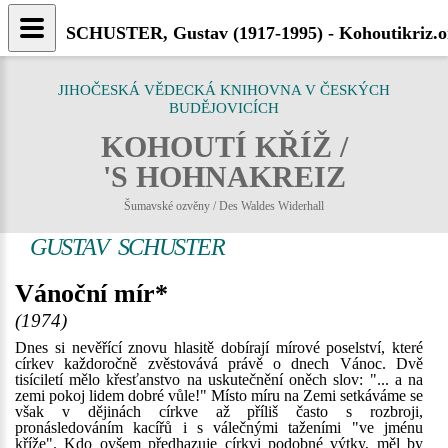
SCHUSTER, Gustav (1917-1995) - Kohoutikriz.o
JIHOČESKÁ VĚDECKÁ KNIHOVNA V ČESKÝCH
BUDĚJOVICÍCH
KOHOUTÍ KŘÍŽ /
'S HOHNAKREIZ
Šumavské ozvěny / Des Waldes Widerhall
GUSTAV SCHUSTER
Vánoční mír*
(1974)
Dnes si nevěřící znovu hlasitě dobírají mírové poselství, které
církev každoročně zvěstovává právě o dnech Vánoc. Dvě
tisíciletí mělo křesťanstvo na uskutečnění oněch slov: "... a na
zemi pokoj lidem dobré vůle!" Místo míru na Zemi setkáváme se
však v dějinách církve až příliš často s rozbroji,
pronásledováním kacířů i s válečnými taženími "ve jménu
kříže". Kdo ovšem předhazuje církvi podobné výtky, měl by