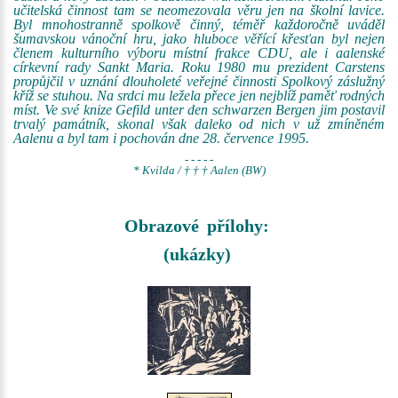
učitelská činnost tam se neomezovala věru jen na školní lavice.
Byl mnohostranně spolkově činný, téměř každoročně uváděl
šumavskou vánoční hru, jako hluboce věřící křesťan byl nejen
členem kulturního výboru místní frakce CDU, ale i aalenské
církevní rady Sankt Maria. Roku 1980 mu prezident Carstens
propůjčil v uznání dlouholeté veřejné činnosti Spolkový záslužný
kříž se stuhou. Na srdci mu ležela přece jen nejblíž paměť rodných
míst. Ve své knize Gefild unter den schwarzen Bergen jim postavil
trvalý památník, skonal však daleko od nich v už zmíněném
Aalenu a byl tam i pochován dne 28. července 1995.
- - - - -
* Kvilda / † † † Aalen (BW)
Obrazové přílohy:
(ukázky)