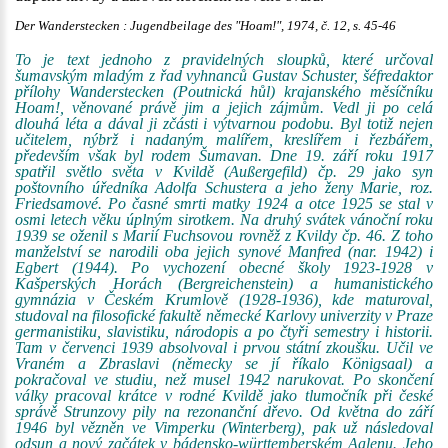
Der Wanderstecken : Jugendbeilage des "Hoam!", 1974, č. 12, s. 45-46
To je text jednoho z pravidelných sloupků, které určoval
šumavským mladým z řad vyhnanců Gustav Schuster, šéfredaktor
přílohy Wanderstecken (Poutnická hůl) krajanského měsíčníku
Hoam!, věnované právě jim a jejich zájmům. Vedl ji po celá
dlouhá léta a dával ji zčásti i výtvarnou podobu. Byl totiž nejen
učitelem, nýbrž i nadaným malířem, kreslířem i řezbářem,
především však byl rodem Šumavan. Dne 19. září roku 1917
spatřil světlo světa v Kvildě (Außergefild) čp. 29 jako syn
poštovního úředníka Adolfa Schustera a jeho ženy Marie, roz.
Friedsamové. Po časné smrti matky 1924 a otce 1925 se stal v
osmi letech věku úplným sirotkem. Na druhý svátek vánoční roku
1939 se oženil s Marií Fuchsovou rovněž z Kvildy čp. 46. Z toho
manželství se narodili oba jejich synové Manfred (nar. 1942) i
Egbert (1944). Po vychození obecné školy 1923-1928 v
Kašperských Horách (Bergreichenstein) a humanistického
gymnázia v Českém Krumlově (1928-1936), kde maturoval,
studoval na filosofické fakultě německé Karlovy univerzity v Praze
germanistiku, slavistiku, národopis a po čtyři semestry i historii.
Tam v červenci 1939 absolvoval i prvou státní zkoušku. Učil ve
Vraném a Zbraslavi (německy se jí říkalo Königsaal) a
pokračoval ve studiu, než musel 1942 narukovat. Po skončení
války pracoval krátce v rodné Kvildě jako tlumočník při české
správě Strunzovy pily na rezonanční dřevo. Od května do září
1946 byl vězněn ve Vimperku (Winterberg), pak už následoval
odsun a nový začátek v bádensko-württemberském Aalenu. Jeho