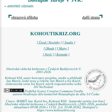
Dostupné zdroje v JVK:
autoritní záznam
obrazová příloha
další strana
KOHOUTIKRIZ.ORG
[ Úvod / Novinky ]
[ Studie ]
[ Obsah ]
[ Mapy ]
[ Najít ]
[ Kontakt ]
Jihočeská vědecká knihovna v Českých Budějovicích ©
2001-2026
Kohoutí kříž, autor koncepce projektu, studie a překladů
Jan Mareš, české texty a rešerše Jan Mareš a Ivo Kareš,
elektronická verze Ivo Kareš, návrh responzivního webu
Jiří Nechvátal.
Podléhá licenci Creative Commons Uveďte
autora-Neužívejte dílo komerčně-Nezasahujte do díla 3.0 Česko
Citace: MAREŠ Jan. Kareš Ivo. Kohoutí Kříž : šumavské ozvěny [on-line] .
Jihočeská vědecká knihovna v Českých Budějovicích, c2001-2026, poslední
aktualizace 09.08.2026 v 13.01. [cit. 10.08.2026]. Dostupné z:
https://www.kohoutikriz.org