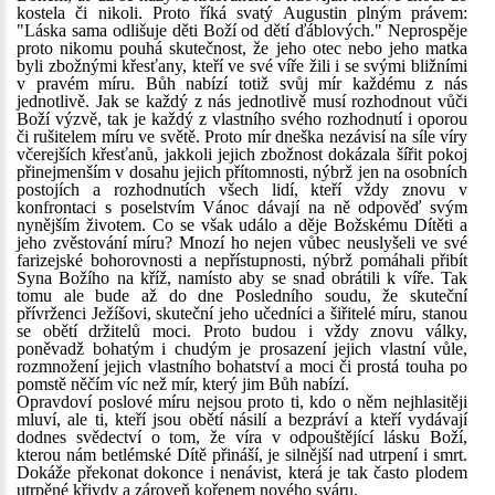
kostela či nikoli. Proto říká svatý Augustin plným právem:
"Láska sama odlišuje děti Boží od dětí ďáblových." Neprospěje
proto nikomu pouhá skutečnost, že jeho otec nebo jeho matka
byli zbožnými křesťany, kteří ve své víře žili i se svými bližními
v pravém míru. Bůh nabízí totiž svůj mír každému z nás
jednotlivě. Jak se každý z nás jednotlivě musí rozhodnout vůči
Boží výzvě, tak je každý z vlastního svého rozhodnutí i oporou
či rušitelem míru ve světě. Proto mír dneška nezávisí na síle víry
včerejších křesťanů, jakkoli jejich zbožnost dokázala šířit pokoj
přinejmenším v dosahu jejich přítomnosti, nýbrž jen na osobních
postojích a rozhodnutích všech lidí, kteří vždy znovu v
konfrontaci s poselstvím Vánoc dávají na ně odpověď svým
nynějším životem. Co se však událo a děje Božskému Dítěti a
jeho zvěstování míru? Mnozí ho nejen vůbec neuslyšeli ve své
farizejské bohorovnosti a nepřístupnosti, nýbrž pomáhali přibít
Syna Božího na kříž, namísto aby se snad obrátili k víře. Tak
tomu ale bude až do dne Posledního soudu, že skuteční
přívrženci Ježíšovi, skuteční jeho učedníci a šiřitelé míru, stanou
se obětí držitelů moci. Proto budou i vždy znovu války,
poněvadž bohatým i chudým je prosazení jejich vlastní vůle,
rozmnožení jejich vlastního bohatství a moci či prostá touha po
pomstě něčím víc než mír, který jim Bůh nabízí.
Opravdoví poslové míru nejsou proto ti, kdo o něm nejhlasitěji
mluví, ale ti, kteří jsou obětí násilí a bezpráví a kteří vydávají
dodnes svědectví o tom, že víra v odpouštějící lásku Boží,
kterou nám betlémské Dítě přináší, je silnější nad utrpení i smrt.
Dokáže překonat dokonce i nenávist, která je tak často plodem
utrpěné křivdy a zároveň kořenem nového sváru.