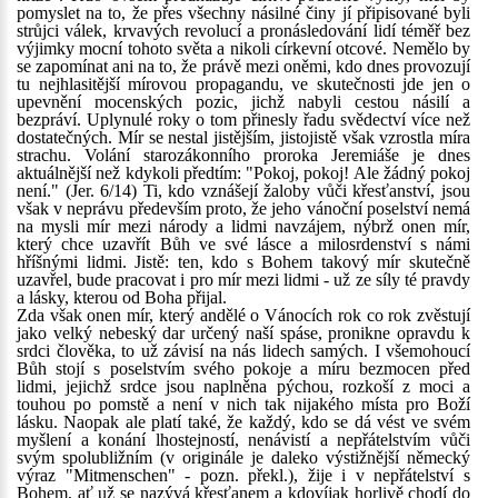
pomyslet na to, že přes všechny násilné činy jí připisované byli
strůjci válek, krvavých revolucí a pronásledování lidí téměř bez
výjimky mocní tohoto světa a nikoli církevní otcové. Nemělo by
se zapomínat ani na to, že právě mezi oněmi, kdo dnes provozují
tu nejhlasitější mírovou propagandu, ve skutečnosti jde jen o
upevnění mocenských pozic, jichž nabyli cestou násilí a
bezpráví. Uplynulé roky o tom přinesly řadu svědectví více než
dostatečných. Mír se nestal jistějším, jistojistě však vzrostla míra
strachu. Volání starozákonního proroka Jeremiáše je dnes
aktuálnější než kdykoli předtím: "Pokoj, pokoj! Ale žádný pokoj
není." (Jer. 6/14) Ti, kdo vznášejí žaloby vůči křesťanství, jsou
však v neprávu především proto, že jeho vánoční poselství nemá
na mysli mír mezi národy a lidmi navzájem, nýbrž onen mír,
který chce uzavřít Bůh ve své lásce a milosrdenství s námi
hříšnými lidmi. Jistě: ten, kdo s Bohem takový mír skutečně
uzavřel, bude pracovat i pro mír mezi lidmi - už ze síly té pravdy
a lásky, kterou od Boha přijal.
Zda však onen mír, který andělé o Vánocích rok co rok zvěstují
jako velký nebeský dar určený naší spáse, pronikne opravdu k
srdci člověka, to už závisí na nás lidech samých. I všemohoucí
Bůh stojí s poselstvím svého pokoje a míru bezmocen před
lidmi, jejichž srdce jsou naplněna pýchou, rozkoší z moci a
touhou po pomstě a není v nich tak nijakého místa pro Boží
lásku. Naopak ale platí také, že každý, kdo se dá vést ve svém
myšlení a konání lhostejností, nenávistí a nepřátelstvím vůči
svým spolubližním (v originále je daleko výstižnější německý
výraz "Mitmenschen" - pozn. překl.), žije i v nepřátelství s
Bohem, ať už se nazývá křesťanem a kdovíjak horlivě chodí do