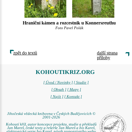
Hraniční kámen a rozcestník u Konnersreuthu
Foto Pavel Polák
zpět do textů
další strana
přílohy
KOHOUTIKRIZ.ORG
[ Úvod / Novinky ]
[ Studie ]
[ Obsah ]
[ Mapy ]
[ Najít ]
[ Kontakt ]
Jihočeská vědecká knihovna v Českých Budějovicích ©
2001-2026
Kohoutí kříž, autor koncepce projektu, studie a překladů
Jan Mareš, české texty a rešerše Jan Mareš a Ivo Kareš,
elektronická verze Ivo Kareš, návrh responzivního webu