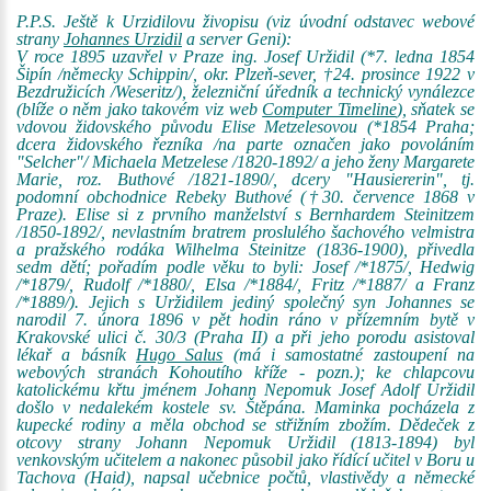
P.P.S. Ještě k Urzidilovu živopisu (viz úvodní odstavec webové
strany
Johannes Urzidil
a server Geni):
V roce 1895 uzavřel v Praze ing. Josef Uržidil (*7. ledna 1854
Šipín /německy Schippin/, okr. Plzeň-sever, †24. prosince 1922 v
Bezdružicích /Weseritz/), železniční úředník a technický vynálezce
(blíže o něm jako takovém viz web
Computer Timeline
), sňatek se
vdovou židovského původu Elise Metzelesovou (*1854 Praha;
dcera židovského řezníka /na parte označen jako povoláním
"Selcher"/ Michaela Metzelese /1820-1892/ a jeho ženy Margarete
Marie, roz. Buthové /1821-1890/, dcery "Hausiererin", tj.
podomní obchodnice Rebeky Buthové (†30. července 1868 v
Praze). Elise si z prvního manželství s Bernhardem Steinitzem
/1850-1892/, nevlastním bratrem proslulého šachového velmistra
a pražského rodáka Wilhelma Steinitze (1836-1900), přivedla
sedm dětí; pořadím podle věku to byli: Josef /*1875/, Hedwig
/*1879/, Rudolf /*1880/, Elsa /*1884/, Fritz /*1887/ a Franz
/*1889/). Jejich s Uržidilem jediný společný syn Johannes se
narodil 7. února 1896 v pět hodin ráno v přízemním bytě v
Krakovské ulici č. 30/3 (Praha II) a při jeho porodu asistoval
lékař a básník
Hugo Salus
(má i samostatné zastoupení na
webových stranách Kohoutího kříže - pozn.); ke chlapcovu
katolickému křtu jménem Johann Nepomuk Josef Adolf Uržidil
došlo v nedalekém kostele sv. Štěpána. Maminka pocházela z
kupecké rodiny a měla obchod se střižním zbožím. Dědeček z
otcovy strany Johann Nepomuk Uržidil (1813-1894) byl
venkovským učitelem a nakonec působil jako řídící učitel v Boru u
Tachova (Haid), napsal učebnice počtů, vlastivědy a německé