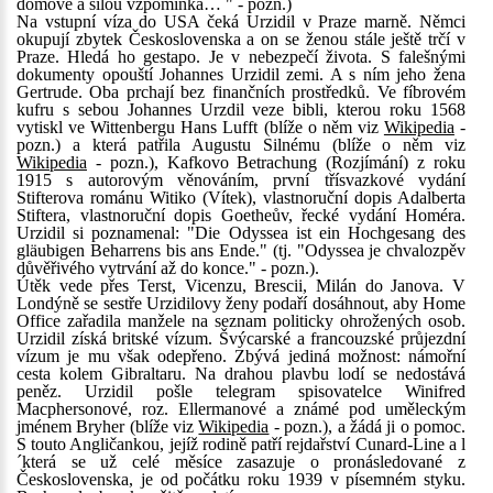
domově a silou vzpomínka… " - pozn.)
Na vstupní víza do USA čeká Urzidil v Praze marně. Němci
okupují zbytek Československa a on se ženou stále ještě trčí v
Praze. Hledá ho gestapo. Je v nebezpečí života. S falešnými
dokumenty opouští Johannes Urzidil zemi. A s ním jeho žena
Gertrude. Oba prchají bez finančních prostředků. Ve fíbrovém
kufru s sebou Johannes Urzdil veze bibli, kterou roku 1568
vytiskl ve Wittenbergu Hans Lufft (blíže o něm viz
Wikipedia
-
pozn.) a která patřila Augustu Silnému (blíže o něm viz
Wikipedia
- pozn.), Kafkovo Betrachung (Rozjímání) z roku
1915 s autorovým věnováním, první třísvazkové vydání
Stifterova románu Witiko (Vítek), vlastnoruční dopis Adalberta
Stiftera, vlastnoruční dopis Goetheův, řecké vydání Homéra.
Urzidil si poznamenal: "Die Odyssea ist ein Hochgesang des
gläubigen Beharrens bis ans Ende." (tj. "Odyssea je chvalozpěv
důvěřivého vytrvání až do konce." - pozn.).
Útěk vede přes Terst, Vicenzu, Brescii, Milán do Janova. V
Londýně se sestře Urzidilovy ženy podaří dosáhnout, aby Home
Office zařadila manžele na seznam politicky ohrožených osob.
Urzidil získá britské vízum. Švýcarské a francouzské průjezdní
vízum je mu však odepřeno. Zbývá jediná možnost: námořní
cesta kolem Gibraltaru. Na drahou plavbu lodí se nedostává
peněz. Urzidil pošle telegram spisovatelce Winifred
Macphersonové, roz. Ellermanové a známé pod uměleckým
jménem Bryher (blíže viz
Wikipedia
- pozn.), a žádá ji o pomoc.
S touto Angličankou, jejíž rodině patří rejdařství Cunard-Line a l
´která se už celé měsíce zasazuje o pronásledované z
Československa, je od počátku roku 1939 v písemném styku.