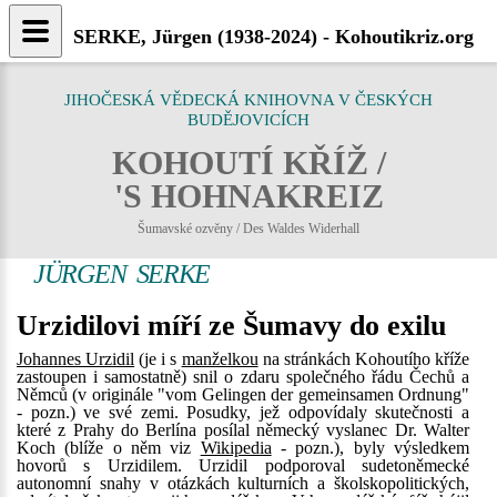
SERKE, Jürgen (1938-2024) - Kohoutikriz.org
JIHOČESKÁ VĚDECKÁ KNIHOVNA V ČESKÝCH
BUDĚJOVICÍCH
KOHOUTÍ KŘÍŽ /
'S HOHNAKREIZ
Šumavské ozvěny / Des Waldes Widerhall
JÜRGEN SERKE
Urzidilovi míří ze Šumavy do exilu
Johannes Urzidil
(je i s
manželkou
na stránkách Kohoutího kříže
zastoupen i samostatně) snil o zdaru společného řádu Čechů a
Němců (v originále "vom Gelingen der gemeinsamen Ordnung"
- pozn.) ve své zemi. Posudky, jež odpovídaly skutečnosti a
které z Prahy do Berlína posílal německý vyslanec Dr. Walter
Koch (blíže o něm viz
Wikipedia
- pozn.), byly výsledkem
hovorů s Urzidilem. Urzidil podporoval sudetoněmecké
autonomní snahy v otázkách kulturních a školskopolitických,