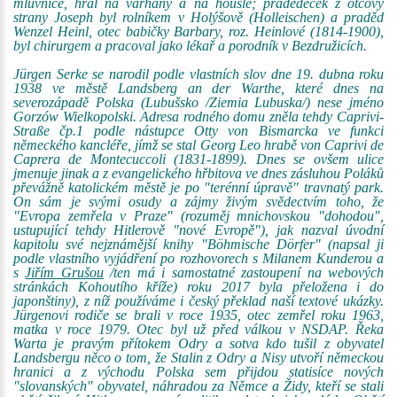
mluvnice, hrál na varhany a na housle; pradědeček z otcovy
strany Joseph byl rolníkem v Holýšově (Holleischen) a praděd
Wenzel Heinl, otec babičky Barbary, roz. Heinlové (1814-1900),
byl chirurgem a pracoval jako lékař a porodník v Bezdružicích.
Jürgen Serke se narodil podle vlastních slov dne 19. dubna roku
1938 ve městě Landsberg an der Warthe, které dnes na
severozápadě Polska (Lubušsko /Ziemia Lubuska/) nese jméno
Gorzów Wielkopolski. Adresa rodného domu zněla tehdy Caprivi-
Straße čp.1 podle nástupce Otty von Bismarcka ve funkci
německého kancléře, jímž se stal Georg Leo hrabě von Caprivi de
Caprera de Montecuccoli (1831-1899). Dnes se ovšem ulice
jmenuje jinak a z evangelického hřbitova ve dnes zásluhou Poláků
převážně katolickém městě je po "terénní úpravě" travnatý park.
On sám je svými osudy a zájmy živým svědectvím toho, že
"Evropa zemřela v Praze" (rozuměj mnichovskou "dohodou",
ustupující tehdy Hitlerově "nové Evropě"), jak nazval úvodní
kapitolu své nejznámější knihy "Böhmische Dörfer" (napsal ji
podle vlastního vyjádření po rozhovorech s Milanem Kunderou a
s
Jiřím Grušou
/ten má i samostatné zastoupení na webových
stránkách Kohoutího kříže) roku 2017 byla přeložena i do
japonštiny), z níž používáme i český překlad naší textové ukázky.
Jürgenovi rodiče se brali v roce 1935, otec zemřel roku 1963,
matka v roce 1979. Otec byl už před válkou v NSDAP. Řeka
Warta je pravým přítokem Odry a sotva kdo tušil z obyvatel
Landsbergu něco o tom, že Stalin z Odry a Nisy utvoří německou
hranici a z východu Polska sem přijdou statisíce nových
"slovanských" obyvatel, náhradou za Němce a Židy, kteří se stali