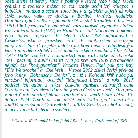
obětí šilené Hitlerovy rasové politiky v letech jeho vlády. Obětí
vyhnání z rodného města se stal tehdy sedmiletý chlapec s
babičkou, matkou a sestrou (otec byl v anglickém zajetí) už roku
1945, konce války se dočkal v Berlíně, Vyrůstal nedaleko
Hamburku, pak v Trieru, po maturitě se stal žurnalistou. V letech
1961-1969 pracoval v americké zpravodajské agentuře United
Press International (UPI) ve Frankfurtu nad Mohanem, nakonec
jako hlavní reportér. V letech 1967-1968 informoval z
Československa o "pražském jaru". V hamburském levicovém
magazinu "Stern" (v jeho redakci bychom našli v sedmdesátých
letech minulého století i českobudějovického rodáka Jiřího Žáka
/1917-1986/, zemřel v Hamburku) pracoval Serke až do roku
1983, psal mj. o hnutí Charta 77 a po převratu 1989 byl dokonce
nějaký čas "bodyguardem" Václava Havla. Psal pak pro listy
"Die Weltwoche" a "Die Welt". V roce 2002 získal český překlad
jeho knihy "Böhmische Dörfer", z níž i Kohoutí kříž načerpal
množství informací, ocenění "Magnesia Litera" a roku 2017
obdržel její autor z rukou českého ministra zahraničí cenu
"Gratias agit" za šíření dobrého jména Česka ve světě. Žil a psal
v obci Großhansdorf blízko Hamburku a zemřel tam někde 13.
dubna 2024. Záleží na tom místě mezi tolika (patří mezi ně i
zaniklý dnes šumavský Josefodol a blízká Zvonková téhož osudu),
o nichž zanechal literární svědectví?
- - - - -
* Gorzów Wielkopolski / Josefodol / Zvonková / † Großhansdorf (SH)