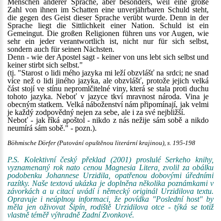
Menschen anderer Sprache, aber besonders, weil eine große
Zahl von ihnen im Schatten eine unverjährbaren Schuld steht,
die gegen des Geist dieser Sprache verübt wurde. Denn in der
Sprache liegt die Sittlichkeit einer Nation. Schuld ist ein
Gemeingut. Die großen Religionen führen uns vor Augen, wie
sehr ein jeder verantwortlich ist, nicht nur für sich selbst,
sondern auch für seinen Nächsten.
Denn - wie der Apostel sagt - keiner von uns lebt sich selbst und
keiner stirbt sich selbst."
(tj. "Starost o lidi mého jazyka mi leží obzvlášť na srdci; ne snad
více než o lidi jiného jazyka, ale obzvlášť, protože jejich velká
část stojí ve stínu nepromlčitelné viny, která se stala proti duchu
tohoto jazyka. Neboť v jazyce tkví mravnost národa. Vina je
obecným statkem. Velká náboženství nám připomínají, jak velmi
je každý zodpovědný nejen za sebe, ale i za své nejbližší.
Neboť - jak říká apoštol - nikdo z nás nežije sám sobě a nikdo
neumírá sám sobě." - pozn.).
Böhmische Dörfer (Putování opuštěnou literární krajinou), s. 195-198
P.S. Kolektivní český překlad (2001) proslulé Serkeho knihy,
vyznamenaný rok nato cenou Magnesia Litera, zvolil za obálku
podobenku Johannese Urzidila, opatřenou dobovými úředními
razítky. Naše textová ukázka je doplněna několika poznámkami v
závorkách a u citací uvádí i německý originál Urzidilova textu.
Opravuje i neúplnou informaci, že povídka "Poslední host" by
měla jen oživovat Šipín, rodiště Urzidilova otce - týká se totiž
vlastně téměř výhradně Zadní Zvonkové.