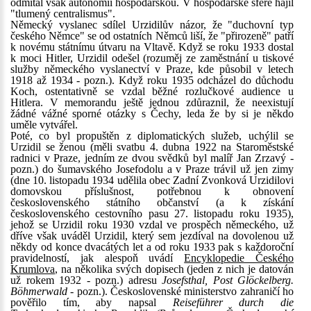
odmítal však autonomii hospodářskou. V hospodářské sféře hájil
"tlumený centralismus".
Německý vyslanec sdílel Urzidilův názor, že "duchovní typ
českého Němce" se od ostatních Němců liší, že "přirozeně" patří
k novému státnímu útvaru na Vltavě. Když se roku 1933 dostal
k moci Hitler, Urzidil odešel (rozuměj ze zaměstnání u tiskové
služby německého vyslanectví v Praze, kde působil v letech
1918 až 1934 - pozn.). Když roku 1935 odcházel do důchodu
Koch, ostentativně se vzdal běžné rozlučkové audience u
Hitlera. V memorandu ještě jednou zdůraznil, že neexistují
žádné vážné sporné otázky s Čechy, leda že by si je někdo
uměle vytvářel.
Poté, co byl propuštěn z diplomatických služeb, uchýlil se
Urzidil se ženou (měli svatbu 4. dubna 1922 na Staroměstské
radnici v Praze, jedním ze dvou svědků byl malíř Jan Zrzavý -
pozn.) do šumavského Josefodolu a v Praze trávil už jen zimy
(dne 10. listopadu 1934 udělila obec Zadní Zvonková Urzidilovi
domovskou příslušnost, potřebnou k obnovení
československého státního občanství (a k získání
československého cestovního pasu 27. listopadu roku 1935),
jehož se Urzidil roku 1930 vzdal ve prospěch německého, už
dříve však uváděl Urzidil, který sem jezdíval na dovolenou už
někdy od konce dvacátých let a od roku 1933 pak s každoroční
pravidelností, jak alespoň uvádí
Encyklopedie Českého
Krumlova
, na několika svých dopisech (jeden z nich je datován
už rokem 1932 - pozn.) adresu
Josefsthal, Post Glöckelberg.
Böhmerwald
- pozn.). Československé ministerstvo zahraničí ho
pověřilo tím, aby napsal
Reiseführer durch die