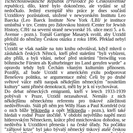
Tschechoslowakische Republik (Průvodce po Československé
republice)
, dílo, které bylo dokončeno, ale vydání se už
nedočkalo. Jediný exemplář této práce je dnes součástí
Urzidilovy pozůstalosti, uložené v newyorském Institutu Leo
Baecka (Leo Baeck Institute New York /LBI/ je instituce
umístěná v tzv. Centru pro židovskou historii /Center for Jewish
History, CJH/ na severní straně newyorské 16. ulice mezi 5. a 6.
Avenue - pozn.). Tomáš Garrigue Masaryk svolil, aby Urzidil
přeložil do němčiny Českou otázku z roku 1896. Překlad nebyl
vydán.
Urzidil se však nadále na tuto knihu odvolával, když mluvil o
zásluhách českých Němců, kteří před staletími "byli vybízeni,
aby přišli, a byli vítáni, neboť před stoletími "freiwillig von
böhmische Fürsten als Kulturbringer ins Land gerufen wurde" a
opravdu tehdy byli Čechám vítaným kulturním přínosem.
Později, až bude Urzidil v americkém exilu podporovat
Benešovu politiku, se argumentace mění: Češi by po druhé
světové válce měli naopak někdejším německým "nositelům
kultury" sami přinést demokracii, měli by je k ní vychovávat.
Do debat německých emigrantů, kteří v letech 1933-1939
pobývali v Praze, Urzidil nezasahoval. Nemálo z nich
někdejšímu německému referentu pro tiskové záležitosti
nedůvěřovalo. Stáli při něm jen Willy Haas a Paul Kornfeld (viz
o nich blíže
Wikipedia
a opět
Wikipedia
- pozn.), kteří také
hledali v rodné Praze útočiště. V období největšího napětí mezi
hitlerovským Německem, krátce před mnichovskou dohodou, se
nedůvěra k Urzidilovi přenesla i na české úřady. Na počátku
"zářijové krize" byl jako bývalý německý tiskový atašé českou