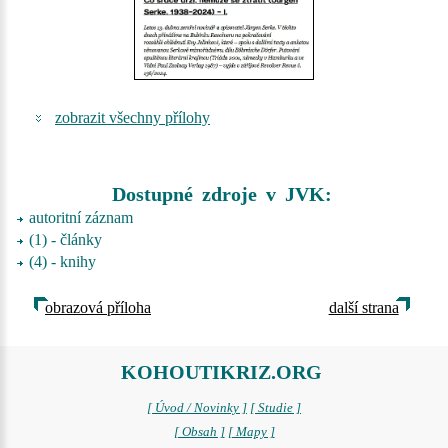
zobrazit všechny přílohy
Dostupné zdroje v JVK:
autoritní záznam
(1) - články
(4) - knihy
obrazová příloha
další strana
KOHOUTIKRIZ.ORG
[ Úvod / Novinky ]
[ Studie ]
[ Obsah ]
[ Mapy ]