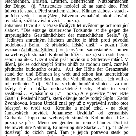
Nachdenken, Erlisten, Erraffen, Beherrschen, Nutzbarmachen
der Dinge." (tj. "Aristoteles nedošel až na samé dno. Před
údivem je strach. Před strachem slabost. Klimax slabost - strach -
potřeba vede k promýšlení, lstivému vymáhání, ukořisťování,
ovládání, zužitkovávání věcí." - pozn.).
Johannes Urzidil si v Praze třicátých let uvědomuje ochromující
slabost. "Die einzige küstlerische Todsünde ist die gegen die
ursprüngliche Geistähnlichkeit der menschlichen Seele." (tj.
"Jediným smrtelným hříchem umělce je hřích proti původní
podobností Bohu, jež příslušela lidské duši." - pozn.) Toto
vyznání
Adalberta Stiftera
(i on je ovšem i samostatně zastoupen
na webových stranách Kohoutího kříže - pozn.) si Urzidil bere s
sebou na útěk. Urzdil začal psát povídku o Stifterově mládí. V
líčení, jak se odcházející Stifter ohlíží za rodnou zemí, zaznívá
předtucha budoucího osudu. "Auf der Höhe der Grenzstraße
stand der, und Böhmen lag weit und schon fast unerreichbar
hinter ihm. Es wird das Land der Verheißung sein… Ich will es
mir erdichten." (tj. "Stál na vrcholu hraniční silnice a za ním
ležely širé a takřka nedosažitelné Čechy. Bude to země
zaslíbená… Vybásním si ji." - pozn.) A v povídce "Der letzte
Gast" ("Poslední host"), která oživuje otcův rodný Šipín i Zadní
Zvonkovou, kterou Urzidil znal prý už z vyprávění svého otce
(alespoň to tvrdí text "Kronika a méně tekel - na okraj
šumavských povídek Johannese Urzidila" od germanisty
Gerharda Trappa na webových stranách Kohoutího kříže -
pozn.) se píše: "Menschen geraten in fremde Länder. Dort ist
Heimweh ihre Nahrung, Erinnerung ihre Stärke… " (tj. "Lidé se
dostávají do cizích zemí. Tam je jejich potravou stesk po