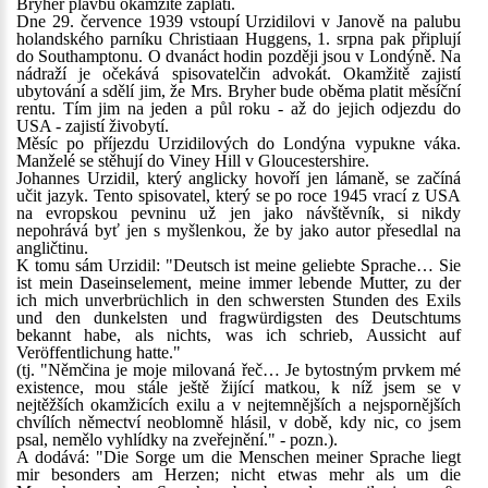
Bryher plavbu okamžitě zaplatí.
Dne 29. července 1939 vstoupí Urzidilovi v Janově na palubu
holandského parníku Christiaan Huggens, 1. srpna pak připlují
do Southamptonu. O dvanáct hodin později jsou v Londýně. Na
nádraží je očekává spisovatelčin advokát. Okamžitě zajistí
ubytování a sdělí jim, že Mrs. Bryher bude oběma platit měsíční
rentu. Tím jim na jeden a půl roku - až do jejich odjezdu do
USA - zajistí živobytí.
Měsíc po příjezdu Urzidilových do Londýna vypukne váka.
Manželé se stěhují do Viney Hill v Gloucestershire.
Johannes Urzidil, který anglicky hovoří jen lámaně, se začíná
učit jazyk. Tento spisovatel, který se po roce 1945 vrací z USA
na evropskou pevninu už jen jako návštěvník, si nikdy
nepohrává byť jen s myšlenkou, že by jako autor přesedlal na
angličtinu.
K tomu sám Urzidil: "Deutsch ist meine geliebte Sprache… Sie
ist mein Daseinselement, meine immer lebende Mutter, zu der
ich mich unverbrüchlich in den schwersten Stunden des Exils
und den dunkelsten und fragwürdigsten des Deutschtums
bekannt habe, als nichts, was ich schrieb, Aussicht auf
Veröffentlichung hatte."
(tj. "Němčina je moje milovaná řeč… Je bytostným prvkem mé
existence, mou stále ještě žijící matkou, k níž jsem se v
nejtěžších okamžicích exilu a v nejtemnějších a nejspornějších
chvílích němectví neoblomně hlásil, v době, kdy nic, co jsem
psal, nemělo vyhlídky na zveřejnění." - pozn.).
A dodává: "Die Sorge um die Menschen meiner Sprache liegt
mir besonders am Herzen; nicht etwas mehr als um die