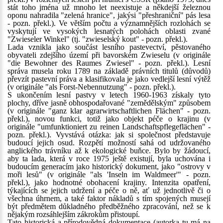
stát toho jména už mnoho let neexistuje a někdejší železnou
oponu nahradila "zelená hranice", jakýsi "přeshraniční" pás lesa
- pozn. překl.). Ve větším počtu a významnějších rozlohách se
vyskytují ve vysokých lesnatých polohách oblasti zvané
"Zwieseler Winkel" (tj. "zwieselský kout" - pozn. překl.).
Lada vznikla jako součást lesního pastevectví, pěstovaného
obyvateli zdejšího území při bavorském Zwieselu (v originále
"die Bewohner des Raumes Zwiesel" - pozn. překl.). Lesní
správa musela roku 1789 na základě právních titulů (důvodů)
převzít pastevní práva a klasifikovala je jako vedlejší lesní výtěž
(v originále "als Forst-Nebennutzung" - pozn. překl.).
S ukončením lesní pastvy v letech 1960-1963 získaly tyto
plochy, dříve jasně obhospodařované "zemědělským" způsobem
(v originále "ganz klar agrarwirtschaftlichen Flächen" - pozn.
překl.), novou funkci, totiž jako objekt péče o krajinu (v
originále "umfunktioniert zu reinen Landschaftspflegeflächen" -
pozn. překl.). Vyvstává otázka: jak si společnost představuje
budoucí jejich osud. Rozpětí možností sahá od udržovaného
anglického trávníku až k ekologické buňce. Bylo by žádoucí,
aby ta lada, která v roce 1975 ještě existují, byla uchována i
budoucím generacím jako historický dokument, jako "ostrovy v
moři lesů" (v originále "als 'Inseln im Waldmeer'" - pozn.
překl.), jako hodnotné obohacení krajiny. Intenzita opatření,
týkajících se jejich udržení a péče o ně, ať už jednotlivě či o
všechna úhrnem, a také faktor nákladů s tím spojených musejí
být předmětem důkladného předběžného zpracování, než se k
nějakým rozsáhlejším zákrokům přistoupí.
Tato historická a přírodovědná dokumentace (autorka tu má na