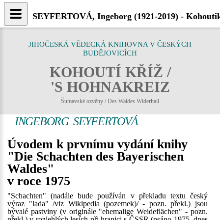
SEYFERTOVÁ, Ingeborg (1921-2019) - Kohoutik
JIHOČESKÁ VĚDECKÁ KNIHOVNA V ČESKÝCH
BUDĚJOVICÍCH
KOHOUTÍ KŘÍŽ /
'S HOHNAKREIZ
Šumavské ozvěny / Des Waldes Widerhall
INGEBORG SEYFERTOVÁ
Úvodem k prvnímu vydání knihy
"Die Schachten des Bayerischen
Waldes"
v roce 1975
"Schachten" (nadále bude používán v překladu textu český
výraz "lada" /viz
Wikipedia
_(pozemek)/ - pozn. překl.) jsou
bývalé pastviny (v originále "ehemalige Weideflächen" - pozn.
překl.) v rozlehlých lesích při hranici s ČSSR (psáno 1975, dnes