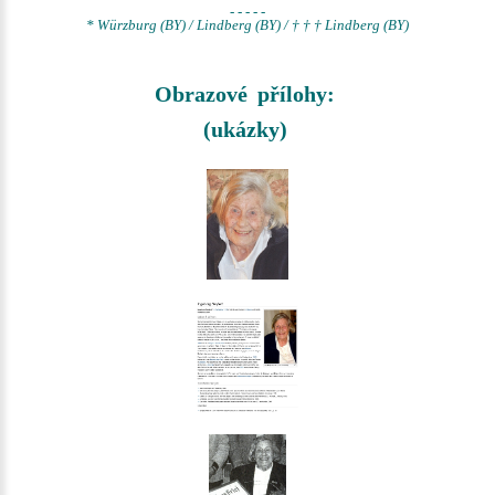
- - - - -
* Würzburg (BY) / Lindberg (BY) / † † † Lindberg (BY)
Obrazové přílohy:
(ukázky)