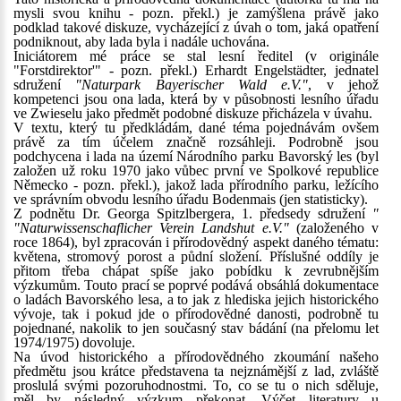
mysli svou knihu - pozn. překl.) je zamýšlena právě jako
podklad takové diskuze, vycházející z úvah o tom, jaká opatření
podniknout, aby lada byla i nadále uchována.
Iniciátorem mé práce se stal lesní ředitel (v originále
"Forstdirektor'" - pozn. překl.) Erhardt Engelstädter, jednatel
sdružení
"Naturpark Bayerischer Wald e.V."
, v jehož
kompetenci jsou ona lada, která by v působnosti lesního úřadu
ve Zwieselu jako předmět podobné diskuze přicházela v úvahu.
V textu, který tu předkládám, dané téma pojednávám ovšem
právě za tím účelem značně rozsáhleji. Podrobně jsou
podchycena i lada na území Národního parku Bavorský les (byl
založen už roku 1970 jako vůbec první ve Spolkové republice
Německo - pozn. překl.), jakož lada přírodního parku, ležícího
ve správním obvodu lesního úřadu Bodenmais (jen statisticky).
Z podnětu Dr. Georga Spitzlbergera, 1. předsedy sdružení
"
"Naturwissenschaflicher Verein Landshut e.V."
(založeného v
roce 1864), byl zpracován i přírodovědný aspekt daného tématu:
květena, stromový porost a půdní složení. Příslušné oddíly je
přitom třeba chápat spíše jako pobídku k zevrubnějším
výzkumům. Touto prací se poprvé podává obsáhlá dokumentace
o ladách Bavorského lesa, a to jak z hlediska jejich historického
vývoje, tak i pokud jde o přírodovědné danosti, podrobně tu
pojednané, nakolik to jen současný stav bádání (na přelomu let
1974/1975) dovoluje.
Na úvod historického a přírodovědného zkoumání našeho
předmětu jsou krátce představena ta nejznámější z lad, zvláště
proslulá svými pozoruhodnostmi. To, co se tu o nich sděluje,
měl by následný výzkum překonat. Výčet literatury u