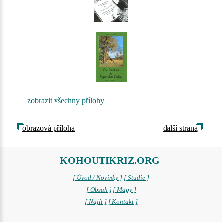
zobrazit všechny přílohy
obrazová příloha
další strana
KOHOUTIKRIZ.ORG
[ Úvod / Novinky ]
[ Studie ]
[ Obsah ]
[ Mapy ]
[ Najít ]
[ Kontakt ]