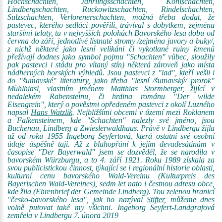
Hochschachten, Jährlingsschachten, Kohlschachten,
Lindbergschachten, Ruckowitzschachten, Rindelschachten,
Sulzschachten, Verlorenerschachten, možná třeba dodat, že
pastevec, kterého sedláci pověřili, trávíval s dobytkem, zejména
staršími telaty, tu v nejvyšších polohách Bavorského lesa dobu od
června do září, jednotlivé listnaté stromy /zejména javory a buky/,
z nichž některé jako lesní velikáni či vykotlané ruiny kmenů
přežívají dodnes jako symbol pojmu "Schachten" vůbec, sloužily
pak pastevci i stádu pro vítaný stín) některá zároveň jako místa
nádherných horských výhledů. Jsou pastevci z "lad", kteří vešli i
do "šumavské" literatury, jako třeba "lesní /šumavský/ prorok"
Mühlhiasl, vlastním jménem Matthias Stormberger, žijící v
nedalekém Rabensteinu, či hrdina románu "Der wilde
Eisengrein", který o pověstmi opředeném pastevci z okolí Luzného
napsal
Hans Watzlik
. Nejbližšími obcemi v území mezi Roklanem
a Falkensteinem, kde "Schachten" nalezly své jméno, jsou
Buchenau, Lindberg a Zwieslerwaldhaus. Právě v Lindbergu žijla
už od roku 1955 Ingeborg Seyfertová, která ostatní své osobní
údaje úspěšně tají. Až z blahopřání k jejím devadesátinám v
časopise "Der Bayerwald" jsem se dozvěděl, že se narodila v
bavorském Würzburgu, a to 4. září 1921. Roku 1989 získala za
svou publicistickou činnost, týkající se i regionální historie oblasti,
kulturní cenu bavorského Wald-Vereinu (Kulturpreis des
Bayerischen Wald-Vereines), sedm let nato i čestnou adresu obce,
kde žila (Ehrenbrief der Gemeinde Lindberg). Tou zelenou hranicí
"česko-bavorského lesa", jak ho nazýval
Stifter
, můžeme dnes
volně putovat také my všichni. Ingeborg Seyfert-Landgrafová
zemřela v Lindbergu 7. února 2019