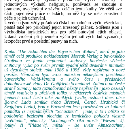
jednotlivých výkladů nefiguruje, poněvadž se shoduje s
prameny, uvedenými v závěru celého textu knihy. Ve větší své
části pojednává práce o ladách, na něž by se měla soustředit
péče o jejich uchování.
Uvedena jsou vždy pořadová čísla hromadného výčtu všech lad,
platná také pro přiložený jejich kresebný plánek. Sdělena jsou i
východiska turistických tras pro pěší putování jejich oblastí.
Udaná vročení při jmenném výčtu jednotlivých lad vyznačují
letopočet prvé a poslední pastvy na nich.
Kniha "Die Schachten des Bayerischen Waldes", která je jako
téměř celá produkce nakladatelství Morsak Verlag z bavorského
Grafenau ve fondu regionální studovny Jihočeské vědecké
knihovny, vyšla po svém prvním vydání ještě dvakrát v minulém
už dvacátém století: roku 1986 a 1995, vždy rozšířena o nové
pasáže. Věnována byla svou autorkou někdejšímu prezidentu
bavorského Wald-Vereinu a svého času i předsedovi
dolnobavorské vlády Dr. Gottfriedu Schmidovi. Zatímco na české
straně Šumavy lada (označovaná někdy nepřesněji i jako bezlesí)
téměř vymizela a přežívají toliko v některých českých místních
jménech osad často také zaniklých (vedle rostoucí dnes obce
Borová Lada zanikla třeba Březová, Černá, Hrabická či
Švajglova Lada), jsou v Bavorském lese považována za kulturní
památku (z nejznámějších "Schachten" - jinde, a to i blízko se
podobným bezlesým plochám /z lesnického pohledu vlastně
"světlinám", německy "Lichtungen"/ říká prostě "Wiesen" /tj.
louky/ či "Plätze"/tj. místa/ - lze uvést Almschachten,