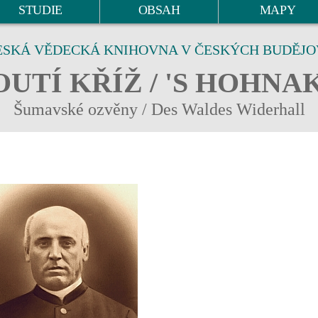
STUDIE
OBSAH
MAPY
ESKÁ VĚDECKÁ KNIHOVNA V ČESKÝCH BUDĚJO
UTÍ KŘÍŽ / 'S HOHNA
Šumavské ozvěny / Des Waldes Widerhall