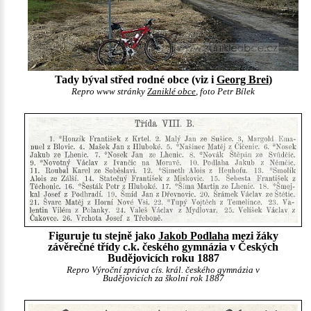
Tady býval střed rodné obce (viz i
Georg Brei
)
Repro www stránky
Zaniklé obce
, foto Petr Bílek
Figuruje tu stejně jako
Jakob Podlaha
mezi žáky
závěrečné třídy c.k. českého gymnázia v Českých
Budějovicích roku 1887
Repro Výroční zpráva cís. král. českého gymnázia v
Budějovicích za školní rok 1887