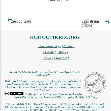
Foto Ivo Kareš
zpět do textů
další strana
přílohy
KOHOUTIKRIZ.ORG
[ Úvod / Novinky ]
[ Studie ]
[ Obsah ]
[ Mapy ]
[ Najít ]
[ Kontakt ]
Jihočeská vědecká knihovna v Českých Budějovicích ©
2001-2026
Kohoutí kříž, autor koncepce projektu, studie a překladů
Jan Mareš, české texty a rešerše Jan Mareš a Ivo Kareš,
elektronická verze Ivo Kareš, návrh responzivního webu
Jiří Nechvátal.
Podléhá licenci Creative Commons Uveďte
autora-Neužívejte dílo komerčně-Nezasahujte do díla 3.0 Česko
Citace: MAREŠ Jan. Kareš Ivo. Kohoutí Kříž : šumavské ozvěny [on-line] .
Jihočeská vědecká knihovna v Českých Budějovicích, c2001-2026, poslední
aktualizace 06.08.2026 v 20.04. [cit. 07.08.2026]. Dostupné z: