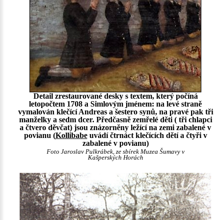
Detail zrestaurované desky s textem, který počíná
letopočtem 1708 a Simlovým jménem: na levé straně
vymalován klečící Andreas a šestero synů, na pravé pak tři
manželky a sedm dcer. Předčasně zemřelé děti ( tři chlapci
a čtvero děvčat) jsou znázorněny ležící na zemi zabalené v
povianu (
Kollibabe
uvádí čtrnáct klečících dětí a čtyři v
zabalené v povianu)
Foto Jaroslav Pulkrábek, ze sbírek Muzea Šumavy v
Kašperských Horách