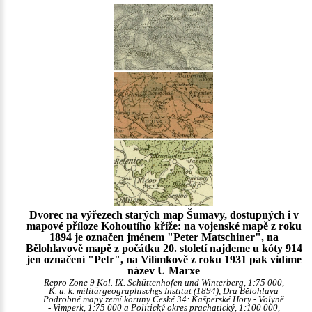
Dvorec na výřezech starých map Šumavy, dostupných i v
mapové příloze Kohoutího kříže: na vojenské mapě z roku
1894 je označen jménem "Peter Matschiner", na
Bělohlavově mapě z počátku 20. století najdeme u kóty 914
jen označení "Petr", na Vilímkově z roku 1931 pak vidíme
název U Marxe
Repro Zone 9 Kol. IX. Schüttenhofen und Winterberg, 1:75 000,
K. u. k. militärgeographisches Institut (1894), Dra Bělohlava
Podrobné mapy zemí koruny České 34: Kašperské Hory - Volyně
- Vimperk, 1:75 000 a Politický okres prachatický, 1:100 000,